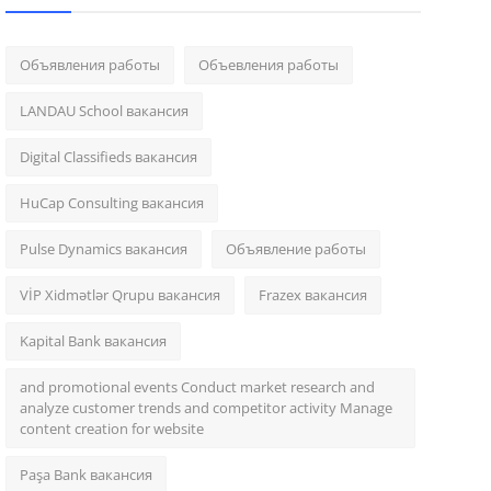
Объявления работы
Объевления работы
LANDAU School вакансия
Digital Classifieds вакансия
HuCap Consulting вакансия
Pulse Dynamics вакансия
Объявление работы
VİP Xidmətlər Qrupu вакансия
Frazex вакансия
Kapital Bank вакансия
and promotional events Conduct market research and
analyze customer trends and competitor activity Manage
content creation for website
Paşa Bank вакансия