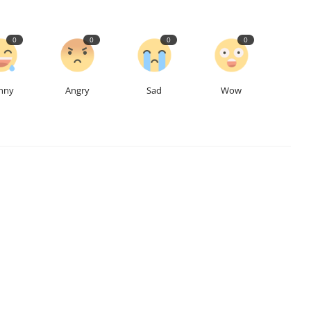
0
0
0
0
nny
Angry
Sad
Wow