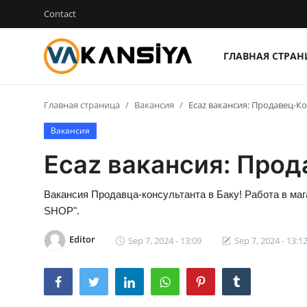
Contact
ГЛАВНАЯ СТРА
Login
Register
Главная страница
Вакансия
Ecaz вакансия: Продавец-Ко
Главная страница
Вакансия
Вакансия
Ecaz вакансия: Прод
Contact
Вакансия Продавца-консультанта в Баку! Работа в м
SHOP".
RU
Editor
Sep 7, 2024 - 13:09
Sep 7, 2024 - 13:1