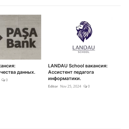
кансия:
LANDAU School вакансия:
чества данных.
Ассистент педагога
информатики.
0
Editor
Nov 25, 2024
0