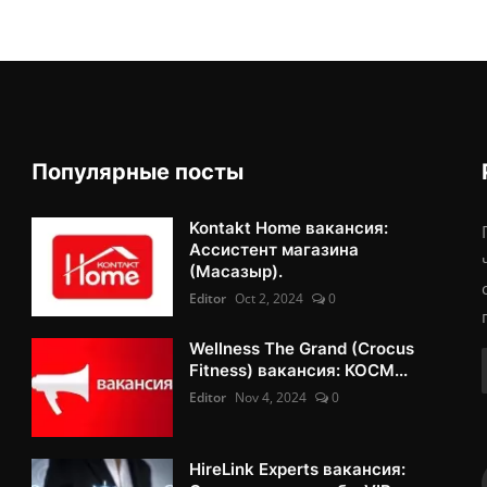
Популярные посты
Kontakt Home вакансия:
Ассистент магазина
(Масазыр).
Editor
Oct 2, 2024
0
Wellness The Grand (Crocus
Fitness) вакансия: КОСМ...
Editor
Nov 4, 2024
0
HireLink Experts вакансия: