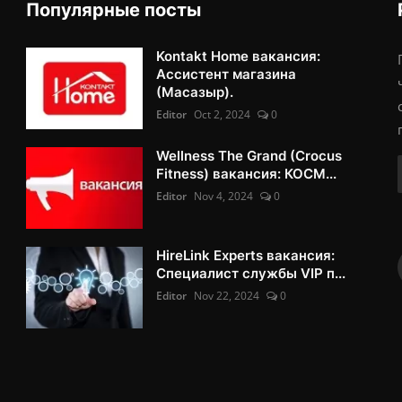
Популярные посты
Kontakt Home вакансия:
Ассистент магазина
(Масазыр).
Editor
Oct 2, 2024
0
Wellness The Grand (Crocus
Fitness) вакансия: КОСМ...
Editor
Nov 4, 2024
0
HireLink Experts вакансия:
Специалист службы VIP п...
Editor
Nov 22, 2024
0