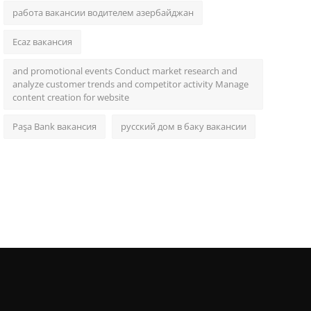
работа вакансии водителем азербайджан
Ecaz вакансия
and promotional events Conduct market research and
analyze customer trends and competitor activity Manage
content creation for website
Paşa Bank вакансия
русский дом в баку вакансии