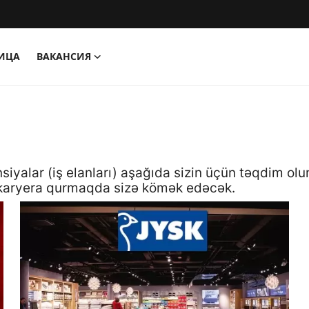
НИЦА
ВАКАНСИЯ
nsiyalar (iş elanları) aşağıda sizin üçün təqdim o
r karyera qurmaqda sizə kömək edəcək.