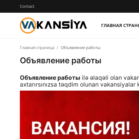
Contact
ГЛАВНАЯ СТРА
Login
Register
Главная страница
Объявление работы
Главная страница
Объявление работы
Вакансия
Объявление работы
ilə əlaqəli olan vaka
Contact
axtarırsınızsa təqdim olunan vakansiyala
RU