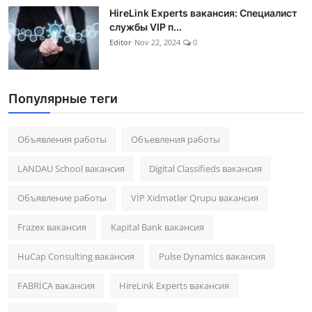
HireLink Experts вакансия: Специалист
службы VIP п...
Editor
Nov 22, 2024
0
Популярные теги
Объявления работы
Объевления работы
LANDAU School вакансия
Digital Classifieds вакансия
Объявление работы
VİP Xidmətlər Qrupu вакансия
Frazex вакансия
Kapital Bank вакансия
HuCap Consulting вакансия
Pulse Dynamics вакансия
FABRİCA вакансия
HireLink Experts вакансия