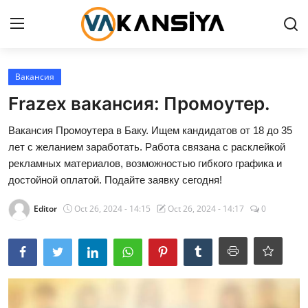
Login
Register
Вакансия
Frazex вакансия: Промоутер.
Главная страница
Вакансия Промоутера в Баку. Ищем кандидатов от 18 до 35
Вакансия
лет с желанием заработать. Работа связана с расклейкой
рекламных материалов, возможностью гибкого графика и
Contact
достойной оплатой. Подайте заявку сегодня!
Editor
Oct 26, 2024 - 14:15
Oct 26, 2024 - 14:17
0
RU