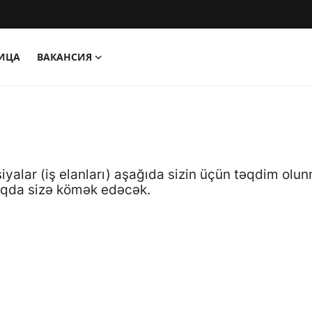
НИЦА
ВАКАНСИЯ
siyalar (iş elanları) aşağıda sizin üçün təqdim ol
aqda sizə kömək edəcək.