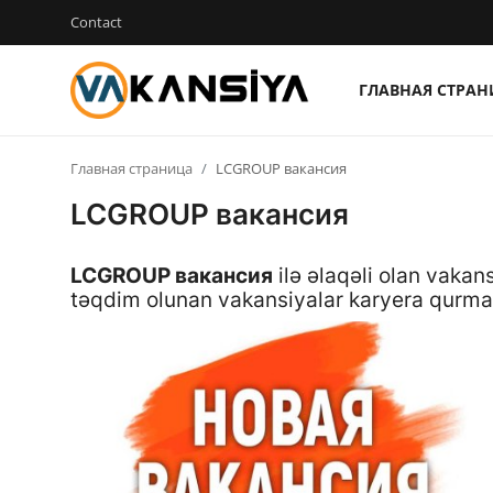
Contact
ГЛАВНАЯ СТРА
Login
Register
Главная страница
LCGROUP вакансия
Главная страница
LCGROUP вакансия
Вакансия
LCGROUP вакансия
ilə əlaqəli olan vakan
Contact
təqdim olunan vakansiyalar karyera qurm
RU