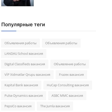
Популярные теги
Объявления работы
Объевления работы
LANDAU School вакансия
Digital Classifieds вакансия
Объявление работы
VİP Xidmətlər Qrupu вакансия
Frazex вакансия
Kapital Bank вакансия
HuCap Consulting вакансия
Pulse Dynamics вакансия
ASBC MMC вакансия
PepsiCo вакансия
The Jumla вакансия