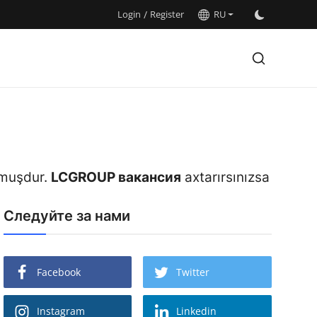
Login
/
Register
RU
unmuşdur.
LCGROUP вакансия
axtarırsınızsa
Следуйте за нами
Facebook
Twitter
Instagram
Linkedin