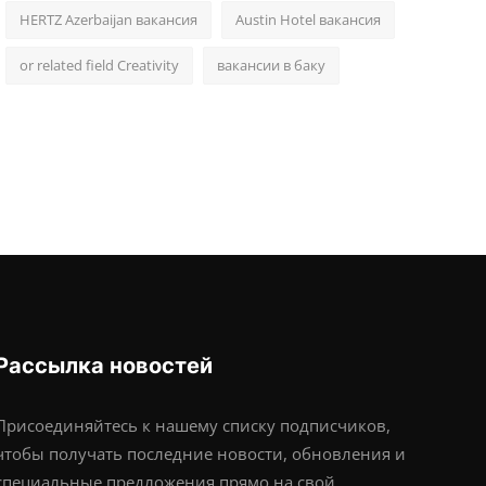
HERTZ Azerbaijan вакансия
Austin Hotel вакансия
or related field Creativity
вакансии в баку
Рассылка новостей
Присоединяйтесь к нашему списку подписчиков,
чтобы получать последние новости, обновления и
специальные предложения прямо на свой