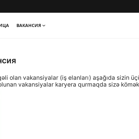
НИЦА
ВАКАНСИЯ
нсия
qəli olan vakansiyalar (iş elanları) aşağıda sizin
 olunan vakansiyalar karyera qurmaqda sizə kömə