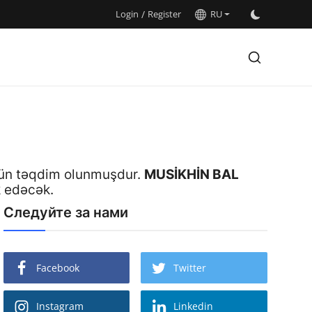
Login
/
Register
RU
 üçün təqdim olunmuşdur.
MUSİKHİN BAL
k edəcək.
Следуйте за нами
Facebook
Twitter
Instagram
Linkedin