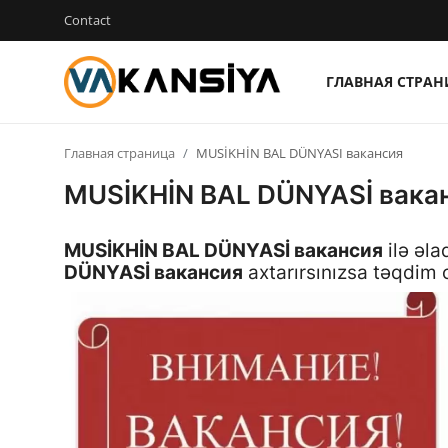
Contact
ГЛАВНАЯ СТРА
Login
Register
Главная страница
MUSİKHİN BAL DÜNYASI вакансия
Главная страница
MUSİKHİN BAL DÜNYASİ вака
Вакансия
MUSİKHİN BAL DÜNYASİ вакансия
ilə əla
Contact
DÜNYASİ вакансия
axtarırsınızsa təqdim
RU