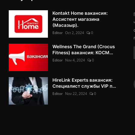
Kontakt Home вакансия:
Ассистент магазина
(Масазыр).
Editor
Oct 2, 2024
0
Wellness The Grand (Crocus
Fitness) вакансия: КОСМ...
Editor
Nov 4, 2024
0
HireLink Experts вакансия:
Специалист службы VIP п...
Editor
Nov 22, 2024
0