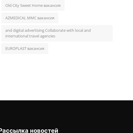
Old City Sweet Home вакансия
AZMEDICAL MMC вакансия
and digital advertising Collaborate with local and
international travel agencies
EUROPLAST вакансия
Рассылка новостей