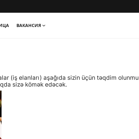
НИЦА
ВАКАНСИЯ
alar (iş elanları) aşağıda sizin üçün təqdim olunm
aqda sizə kömək edəcək.