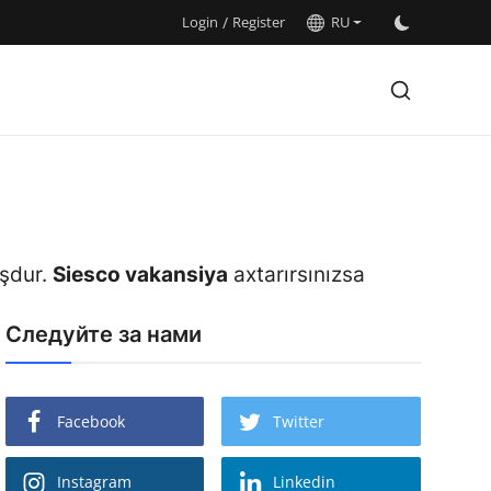
Login
/
Register
RU
uşdur.
Siesco vakansiya
axtarırsınızsa
Следуйте за нами
Facebook
Twitter
Instagram
Linkedin