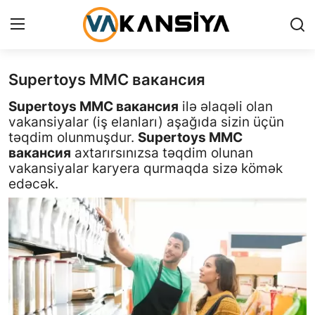
Supertoys MMC вакансия
Login
Register
Supertoys MMC вакансия
ilə əlaqəli olan
Главная страница
vakansiyalar (iş elanları) aşağıda sizin üçün
təqdim olunmuşdur.
Supertoys MMC
Вакансия
вакансия
axtarırsınızsa təqdim olunan
vakansiyalar karyera qurmaqda sizə kömək
Contact
edəcək.
RU