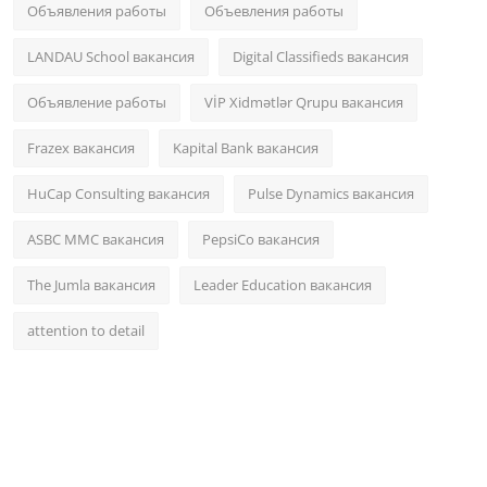
Объявления работы
Объевления работы
LANDAU School вакансия
Digital Classifieds вакансия
Объявление работы
VİP Xidmətlər Qrupu вакансия
Frazex вакансия
Kapital Bank вакансия
HuCap Consulting вакансия
Pulse Dynamics вакансия
ASBC MMC вакансия
PepsiCo вакансия
The Jumla вакансия
Leader Education вакансия
attention to detail