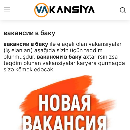
вакансии в баку
Login
Register
вакансии в баку
ilə əlaqəli olan vakansiyalar
Главная страница
(iş elanları) aşağıda sizin üçün təqdim
olunmuşdur.
вакансии в баку
axtarırsınızsa
Вакансия
təqdim olunan vakansiyalar karyera qurmaqda
sizə kömək edəcək.
Contact
RU