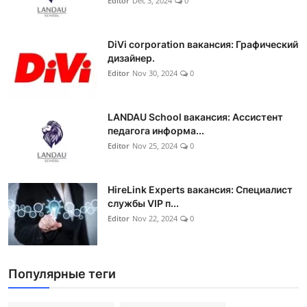
Editor
Dec 3, 2024
0
DiVi corporation вакансия: Графический
дизайнер.
Editor
Nov 30, 2024
0
LANDAU School вакансия: Ассистент
педагога информа...
Editor
Nov 25, 2024
0
HireLink Experts вакансия: Специалист
службы VIP п...
Editor
Nov 22, 2024
0
Популярные теги