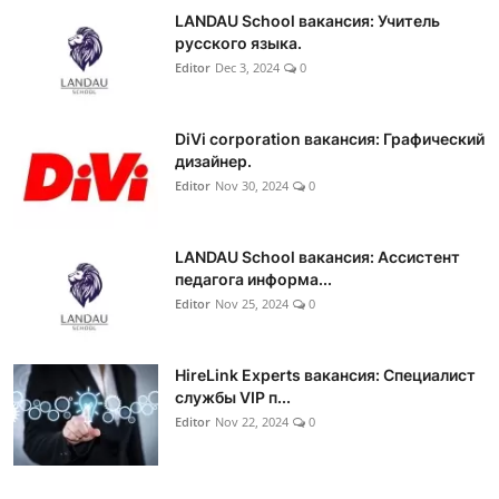
LANDAU School вакансия: Учитель
русского языка.
Editor
Dec 3, 2024
0
DiVi corporation вакансия: Графический
дизайнер.
Editor
Nov 30, 2024
0
LANDAU School вакансия: Ассистент
педагога информа...
Editor
Nov 25, 2024
0
HireLink Experts вакансия: Специалист
службы VIP п...
Editor
Nov 22, 2024
0