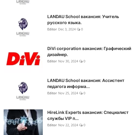
LANDAU School вакансия: Учитель
русского языка.
Editor
Dec 3, 2024
0
DiVi corporation вакансия: Графический
дизайнер.
Editor
Nov 30, 2024
0
LANDAU School вакансия: Ассистент
педагога информа...
Editor
Nov 25, 2024
0
HireLink Experts вакансия: Специалист
службы VIP п...
Editor
Nov 22, 2024
0