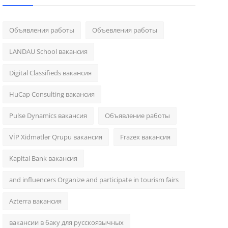
Объявления работы
Объевления работы
LANDAU School вакансия
Digital Classifieds вакансия
HuCap Consulting вакансия
Pulse Dynamics вакансия
Объявление работы
VİP Xidmətlər Qrupu вакансия
Frazex вакансия
Kapital Bank вакансия
and influencers Organize and participate in tourism fairs
Azterra вакансия
вакансии в баку для русскоязычных