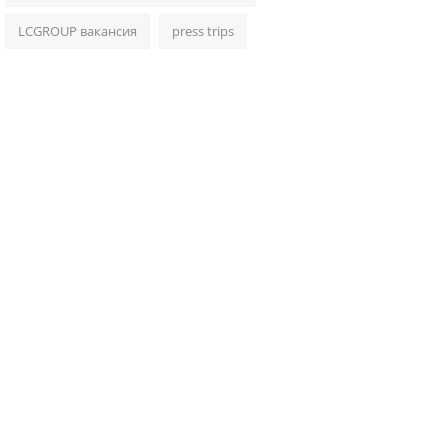
LCGROUP вакансия
press trips