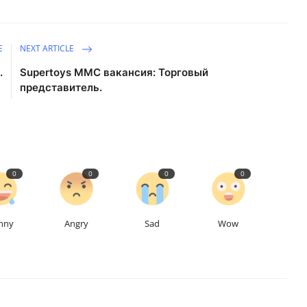
E
NEXT ARTICLE
.
Supertoys MMC вакансия: Торговый
представитель.
0
0
0
0
nny
Angry
Sad
Wow