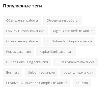
Популярные теги
Объявления работы
Объевления работы
LANDAU School вакансия
Digital Classifieds вакансия
Объявление работы
VİP Xidmətlər Qrupu вакансия
Frazex вакансия
Kapital Bank вакансия
HuCap Consulting вакансия
Pulse Dynamics вакансия
Business
Unibank вакансия
ресепшн вакансии
Creative TK Education Complex вакансия
Tourism