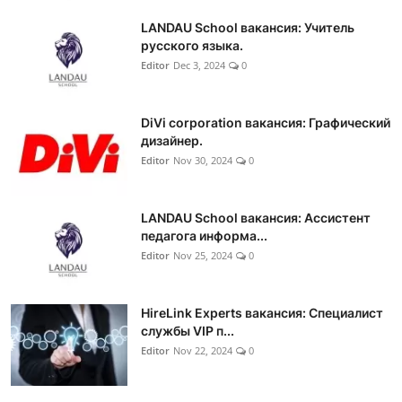
LANDAU School вакансия: Учитель
русского языка.
Editor
Dec 3, 2024
0
DiVi corporation вакансия: Графический
дизайнер.
Editor
Nov 30, 2024
0
LANDAU School вакансия: Ассистент
педагога информа...
Editor
Nov 25, 2024
0
HireLink Experts вакансия: Специалист
службы VIP п...
Editor
Nov 22, 2024
0