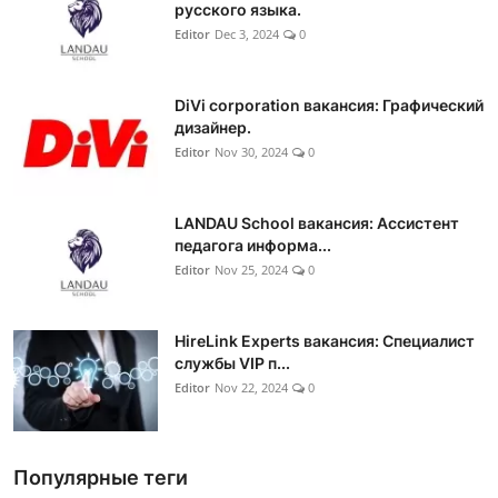
русского языка.
Editor
Dec 3, 2024
0
DiVi corporation вакансия: Графический
дизайнер.
Editor
Nov 30, 2024
0
LANDAU School вакансия: Ассистент
педагога информа...
Editor
Nov 25, 2024
0
HireLink Experts вакансия: Специалист
службы VIP п...
Editor
Nov 22, 2024
0
Популярные теги