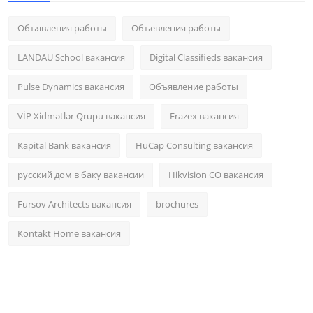
Объявления работы
Объевления работы
LANDAU School вакансия
Digital Classifieds вакансия
Pulse Dynamics вакансия
Объявление работы
VİP Xidmətlər Qrupu вакансия
Frazex вакансия
Kapital Bank вакансия
HuCap Consulting вакансия
русский дом в баку вакансии
Hikvision CO вакансия
Fursov Architects вакансия
brochures
Kontakt Home вакансия