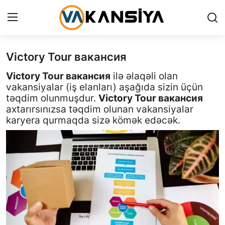
Victory Tour вакансия
Login
Register
Victory Tour вакансия
ilə əlaqəli olan
Главная страница
vakansiyalar (iş elanları) aşağıda sizin üçün
təqdim olunmuşdur.
Victory Tour вакансия
Вакансия
axtarırsınızsa təqdim olunan vakansiyalar
karyera qurmaqda sizə kömək edəcək.
Contact
RU