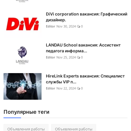
DiVi corporation вакансия: Графический
дизайнер.
Editor
Nov 30, 2024
0
LANDAU School вакансия: Ассистент
педагога информа...
Editor
Nov 25, 2024
0
HireLink Experts вакансия: Специалист
службы VIP п...
Editor
Nov 22, 2024
0
Популярные теги
Объявления работы
Объевления работы