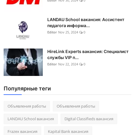
Editor
Nov 30, 2024
0
LANDAU School вакансия: Ассистент
педагога информа...
Editor
Nov 25, 2024
0
HireLink Experts вакансия: Специалист
службы VIP п...
Editor
Nov 22, 2024
0
Популярные теги
Объявления работы
Объевления работы
LANDAU School вакансия
Digital Classifieds вакансия
Frazex вакансия
Kapital Bank вакансия