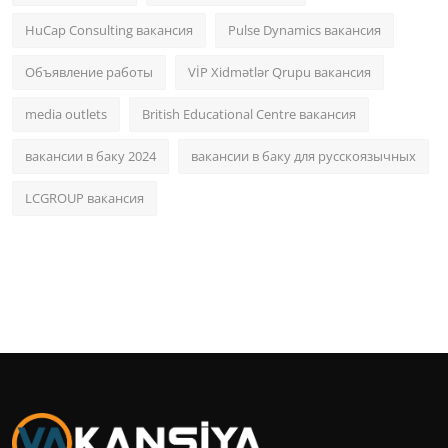
HuCap Consulting вакансия
Pulse Dynamics вакансия
Объявление работы
VİP Xidmətlər Qrupu вакансия
media outlets
British Educational Centre вакансия
вакансии в баку 2024
вакансии в баку для русскоязычных
LCGROUP вакансия