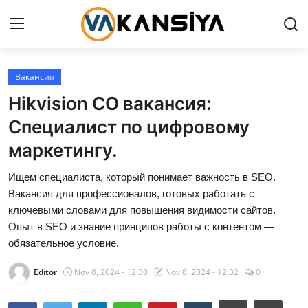
Login
Register
Вакансия
Hikvision CO вакансия:
Главная страница
Специалист по цифровому
Вакансия
маркетингу.
Contact
Ищем специалиста, который понимает важность в SEO.
Вакансия для профессионалов, готовых работать с
ключевыми словами для повышения видимости сайтов.
RU
Опыт в SEO и знание принципов работы с контентом —
обязательное условие.
Editor
Nov 8, 2024 - 12:30
Nov 8, 2024 - 12:32
0