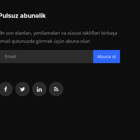
Pulsuz abunəlik
Ən son elanları, yeniləmələri və xüsusi təklifləri birbaşa
email qutunuzda görmək üçün abunə olun
Abunə ol