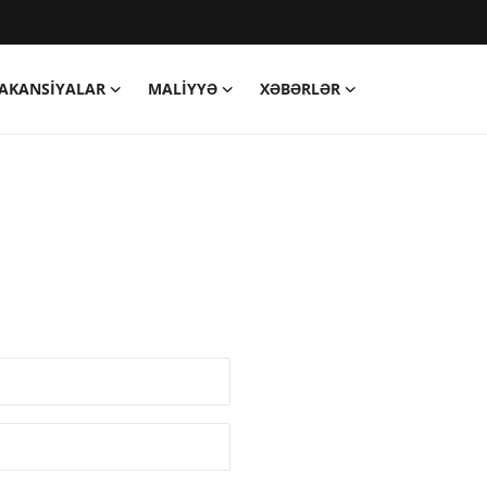
AKANSIYALAR
MALIYYƏ
XƏBƏRLƏR