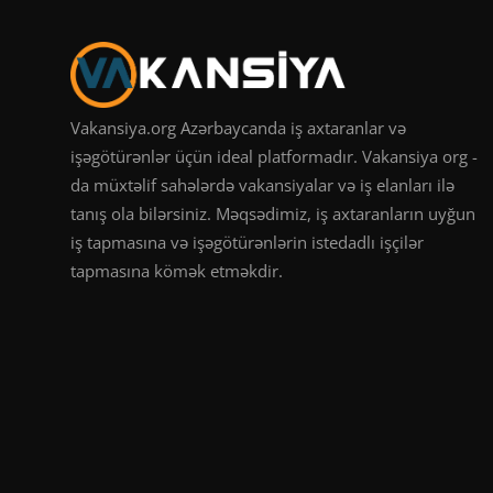
Vakansiya.org Azərbaycanda iş axtaranlar və
işəgötürənlər üçün ideal platformadır. Vakansiya org -
da müxtəlif sahələrdə vakansiyalar və iş elanları ilə
tanış ola bilərsiniz. Məqsədimiz, iş axtaranların uyğun
iş tapmasına və işəgötürənlərin istedadlı işçilər
tapmasına kömək etməkdir.