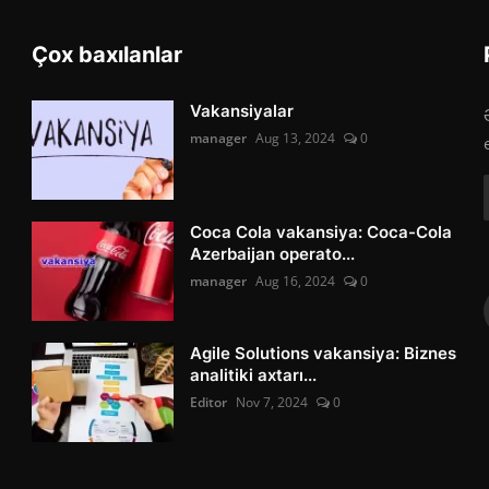
Çox baxılanlar
Vakansiyalar
manager
Aug 13, 2024
0
Coca Cola vakansiya: Coca-Cola
Azerbaijan operato...
manager
Aug 16, 2024
0
Agile Solutions vakansiya: Biznes
analitiki axtarı...
Editor
Nov 7, 2024
0