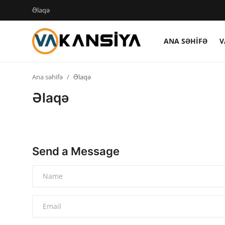
Əlaqə
ANA SƏHIFƏ
V
Login
Register
Ana səhifə
Əlaqə
Ana səhifə
Əlaqə
Vakansiyalar
Maliyyə
Send a Message
Əlaqə
Xəbərlər
AZ