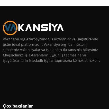
Vakansiya.org Azərbaycanda iş axtaranlar və işəgötürənlər
üçün ideal platformadır. Vakansiya org -da müxtəlif
sahələrdə vakansiyalar və iş elanları ilə tanış ola bilərsiniz.
Məqsədimiz, iş axtaranların uyğun iş tapmasına və
işəgötürənlərin istedadlı işçilər tapmasına kömək etməkdir.
Çox baxılanlar