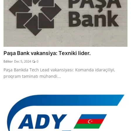
Paşa Bank vakansiya: Texniki lider.
Editor
Dec 5, 2024
0
Paşa Bankda Tech Lead vakansiyası: Komanda idarəçiliyi,
proqram təminatı mühəndi...