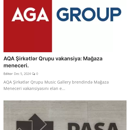
AQA Şirkətlər Qrupu vakansiya: Mağaza
meneceri.
Editor
Dec 5, 2024
0
AQA Şirkətlər Qrupu Music Gallery brendində Mağaza
Meneceri vakansiyasını elan e...