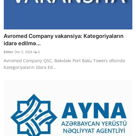
Avromed Company vakansiya: Kategoriyaların
idarə edilmə...
Editor
Dec 5, 2024
0
Avromed Company QSC, Bakıdakı Port Baku Towers ofisində
Kategoriyaların İdarə Ed...