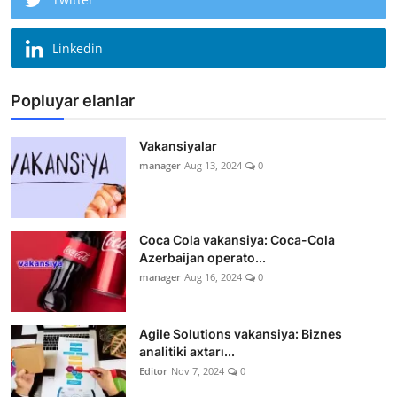
Linkedin
Popluyar elanlar
Vakansiyalar
manager
Aug 13, 2024
0
Coca Cola vakansiya: Coca-Cola
Azerbaijan operato...
manager
Aug 16, 2024
0
Agile Solutions vakansiya: Biznes
analitiki axtarı...
Editor
Nov 7, 2024
0