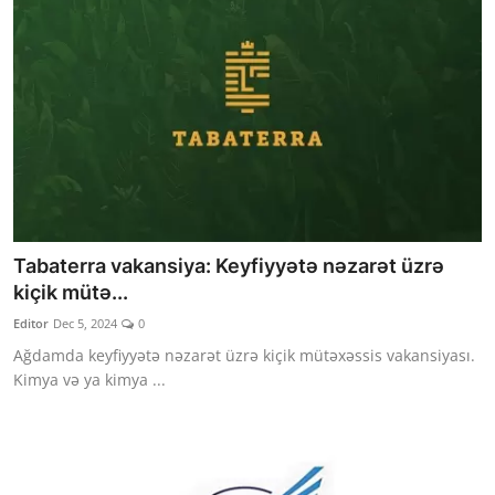
Tabaterra vakansiya: Keyfiyyətə nəzarət üzrə
kiçik mütə...
Editor
Dec 5, 2024
0
Ağdamda keyfiyyətə nəzarət üzrə kiçik mütəxəssis vakansiyası.
Kimya və ya kimya ...