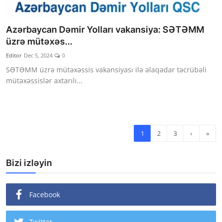
Azərbaycan Dəmir Yolları vakansiya: SƏTƏMM
üzrə mütəxəs...
Editor
Dec 5, 2024
0
SƏTƏMM üzrə mütəxəssis vakansiyası ilə əlaqədar təcrübəli
mütəxəssislər axtarılı...
1
2
3
›
»
Bizi izləyin
Facebook
Twitter