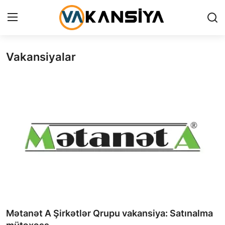
Vakansiyalar
Login
Register
Ana səhifə
Vakansiyalar
Maliyyə
Əlaqə
Xəbərlər
AZ
Mətanət A Şirkətlər Qrupu vakansiya: Satınalma