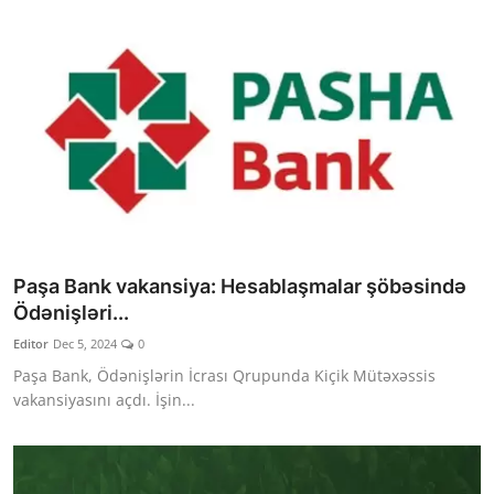
Paşa Bank vakansiya: Hesablaşmalar şöbəsində
Ödənişləri...
Editor
Dec 5, 2024
0
Paşa Bank, Ödənişlərin İcrası Qrupunda Kiçik Mütəxəssis
vakansiyasını açdı. İşin...