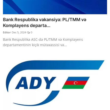
Bank Respublika vakansiya: PL/TMM və
Komplayens departa...
Editor
Dec 5, 2024
0
Bank Respublika ASC-də PL/TMM və Komplayens
departamentinin kiçik mütəxəssisi və...