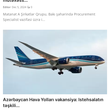
mütəxəss...
Editor
Dec 5, 2024
0
Mətanət A Şirkətlər Qrupu, Bakı şəhərində Procurement
Specialist vəzifəsi üzrə i...
Azərbaycan Hava Yolları vakansiya: Istehsalatın
təşkili...