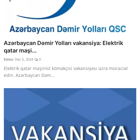
Azərbaycan Dəmir Yolları vakansiya: Elektrik
qatar maşi...
Editor
Dec 5, 2024
0
Elektrik qatar maşinist köməkçisi vakansiyası üzrə müraciət
edin. Azərbaycan Dəm...