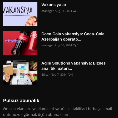
Vakansiyalar
manager
Aug 13, 2024
0
Coca Cola vakansiya: Coca-Cola
Azerbaijan operato...
manager
Aug 16, 2024
0
Agile Solutions vakansiya: Biznes
analitiki axtarı...
Editor
Nov 7, 2024
0
Pulsuz abunəlik
Ən son elanları, yeniləmələri və xüsusi təklifləri birbaşa email
qutunuzda görmək üçün abunə olun