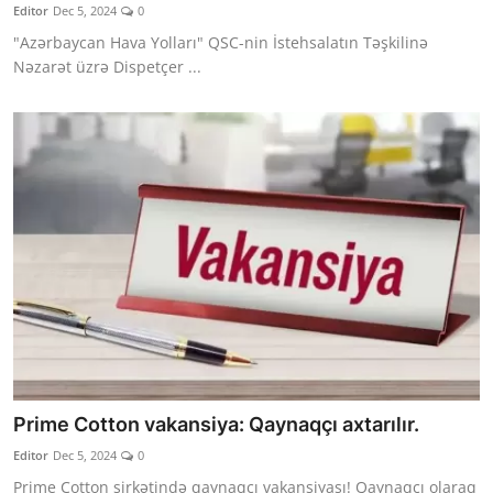
Editor
Dec 5, 2024
0
"Azərbaycan Hava Yolları" QSC-nin İstehsalatın Təşkilinə
Nəzarət üzrə Dispetçer ...
Prime Cotton vakansiya: Qaynaqçı axtarılır.
Editor
Dec 5, 2024
0
Prime Cotton şirkətində qaynaqçı vakansiyası! Qaynaqçı olaraq