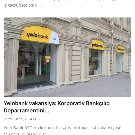
iş təcrübəsi olan ...
Yelobank vakansiya: Korporativ Bankçılıq
Departamentini...
Editor
Dec 5, 2024
0
Yelo Bank ASC-də korporativ satış mütəxəssisi vakansiyası!
Müştəri ilə əlaqə qur...