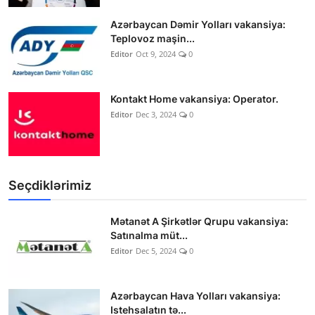
Azərbaycan Dəmir Yolları vakansiya:
Teplovoz maşin...
Editor
Oct 9, 2024
0
Kontakt Home vakansiya: Operator.
Editor
Dec 3, 2024
0
Seçdiklərimiz
Mətanət A Şirkətlər Qrupu vakansiya:
Satınalma müt...
Editor
Dec 5, 2024
0
Azərbaycan Hava Yolları vakansiya:
Istehsalatın tə...