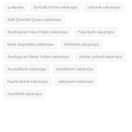
iş elanları
kontakt home vakansiya
unibank vakansiya
AQA Şirkətlər Qrupu vakansiya
Azərbaycan Hava Yolları vakansiya
Paşa Bank vakansiya
bank respublika vakansiya
Yelobank vakansiya
Azərbaycan Dəmir Yolları vakansiya
landau school vakansiya
AccessBank vakansiya
Aztelekom vakansiya
Expressbank vakansiya
xalq bank vakansiya
AzəriMed vakansiya