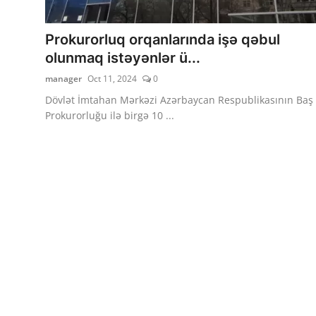
Prokurorluq orqanlarında işə qəbul
olunmaq istəyənlər ü...
manager
Oct 11, 2024
0
Dövlət İmtahan Mərkəzi Azərbaycan Respublikasının Baş
Prokurorluğu ilə birgə 10 ...