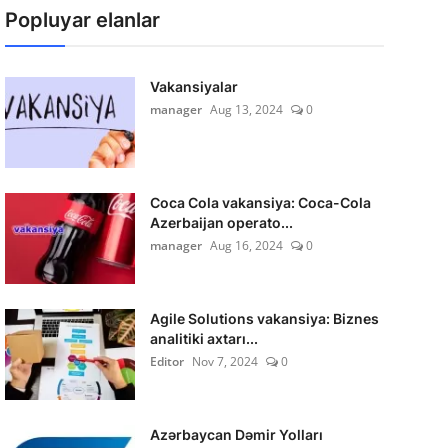
Popluyar elanlar
Vakansiyalar
manager
Aug 13, 2024
0
Coca Cola vakansiya: Coca-Cola
Azerbaijan operato...
manager
Aug 16, 2024
0
Agile Solutions vakansiya: Biznes
analitiki axtarı...
Editor
Nov 7, 2024
0
Azərbaycan Dəmir Yolları