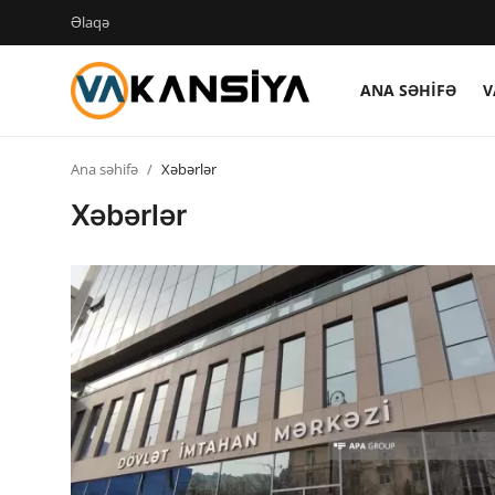
Əlaqə
ANA SƏHIFƏ
V
Login
Register
Ana səhifə
Xəbərlər
Ana səhifə
Xəbərlər
Vakansiyalar
Maliyyə
Əlaqə
Xəbərlər
AZ