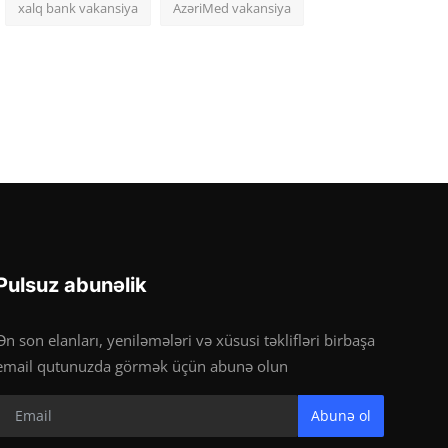
xalq bank vakansiya
AzəriMed vakansiya
Pulsuz abunəlik
Ən son elanları, yeniləmələri və xüsusi təklifləri birbaşa
email qutunuzda görmək üçün abunə olun
Abunə ol