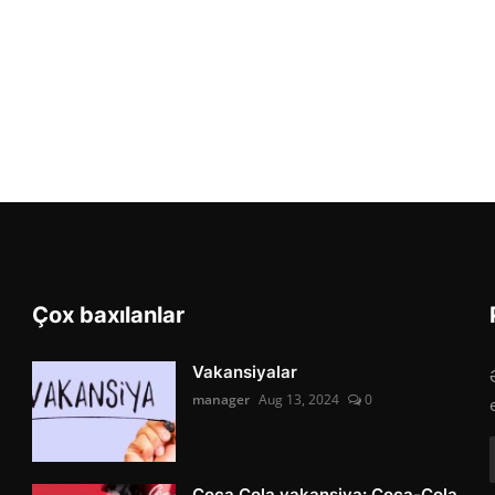
Çox baxılanlar
Vakansiyalar
manager
Aug 13, 2024
0
Coca Cola vakansiya: Coca-Cola