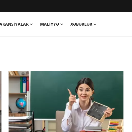
AKANSIYALAR
MALIYYƏ
XƏBƏRLƏR