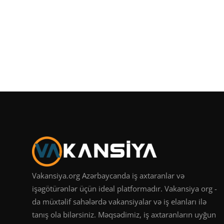
Vakansiya.org Azərbaycanda iş axtaranlar və
işəgötürənlər üçün ideal platformadır. Vakansiya org -
da müxtəlif sahələrdə vakansiyalar və iş elanları ilə
tanış ola bilərsiniz. Məqsədimiz, iş axtaranların uyğun