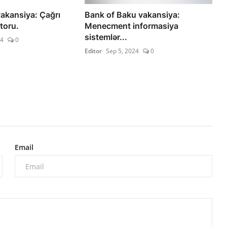
kansiya: Çağrı
Bank of Baku vakansiya:
toru.
Menecment informasiya
sistemlər...
24
0
Editor
Sep 5, 2024
0
Email