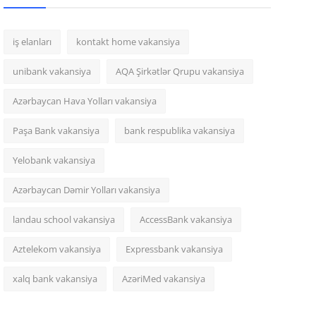
iş elanları
kontakt home vakansiya
unibank vakansiya
AQA Şirkətlər Qrupu vakansiya
Azərbaycan Hava Yolları vakansiya
Paşa Bank vakansiya
bank respublika vakansiya
Yelobank vakansiya
Azərbaycan Dəmir Yolları vakansiya
landau school vakansiya
AccessBank vakansiya
Aztelekom vakansiya
Expressbank vakansiya
xalq bank vakansiya
AzəriMed vakansiya