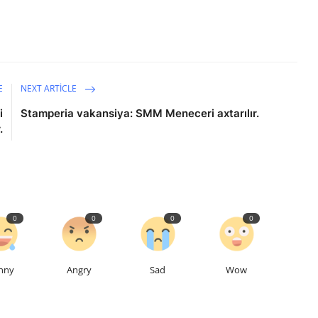
E
NEXT ARTICLE
i
Stamperia vakansiya: SMM Meneceri axtarılır.
.
0
0
0
0
nny
Angry
Sad
Wow