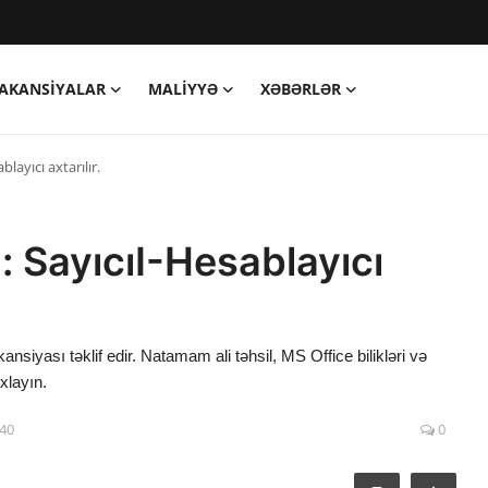
AKANSIYALAR
MALIYYƏ
XƏBƏRLƏR
layıcı axtarılır.
 SayıcıI-Hesablayıcı
yası təklif edir. Natamam ali təhsil, MS Office bilikləri və
xlayın.
:40
0