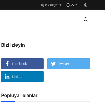
Login
/
Register
AZ
Bizi izləyin
Facebook
Twitter
Linkedin
Popluyar elanlar