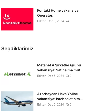
Kontakt Home vakansiya:
Operator.
Editor
Dec 3, 2024
0
Seçdiklərimiz
Mətanət A Şirkətlər Qrupu
vakansiya: Satınalma müt...
Editor
Dec 5, 2024
0
Azərbaycan Hava Yolları
vakansiya: Istehsalatın tə...
Editor
Dec 5, 2024
0