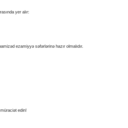
asında yer alır:
namizəd ezamiyyə səfərlərinə hazır olmalıdır.
 müraciət edin!