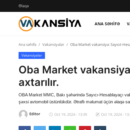
Əlaqə
ANA SƏHIFƏ
V
Login
Register
Ana səhifə
Vakansiyalar
Oba Market vakansiya: SayıcıI-Hesab
Ana səhifə
Vakansiyalar
Vakansiyalar
Oba Market vakansiya:
Maliyyə
axtarılır.
Əlaqə
OBA Market MMC, Bakı şəhərində Sayıcı-Hesablayaçı vakansi
Xəbərlər
şəxsi avtomobil üstünlükdür. Ətraflı məlumat üçün əlaqə sa
Editor
Oct 19, 2024 - 13:39
Oct 19, 2024 - 13
AZ