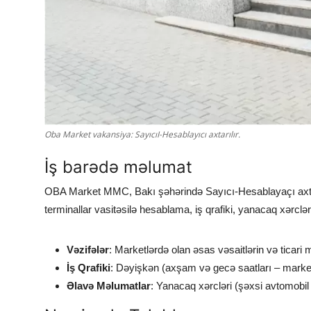
Oba Market vakansiya: SayıcıI-Hesablayıcı axtarılır.
İş barədə məlumat
OBA Market MMC, Bakı şəhərində Sayıcı-Hesablayaçı axtarı
terminallar vasitəsilə hesablama, iş qrafiki, yanacaq xərclər
Vəzifələr
: Marketlərdə olan əsas vəsaitlərin və ticari m
İş Qrafiki
: Dəyişkən (axşam və gecə saatları – market
Əlavə Məlumatlar
: Yanacaq xərcləri (şəxsi avtomobil 