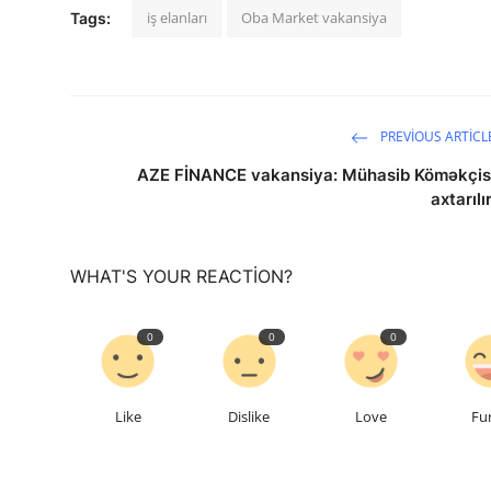
iş elanları
Oba Market vakansiya
Tags:
PREVIOUS ARTICL
AZE FİNANCE vakansiya: Mühasib Köməkçis
axtarılır
WHAT'S YOUR REACTION?
0
0
0
Like
Dislike
Love
Fu