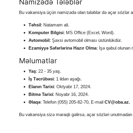
Namizədə Tələblər
Bu vakansiya üçün namizədə olan tələblər də açar sözlər ar
Təhsil
: Natamam ali.
Komputer Bilgisi
: MS Office (Excel, Word).
Avtomobil
: Şəxsi avtomobil olması üstünlükdür.
Ezamiyyə Səfərlərinə Hazır Olma
: İşə qəbul olunan 
Məlumatlar
Yaş
: 22 - 35 yaş.
İş Təcrübəsi
: 1 ildən aşağı.
Elanın Tarixi
: Oktyabr 17, 2024.
Bitmə Tarixi
: Noyabr 16, 2024.
Əlaqə
: Telefon (055) 205-82-70, E-mail
CV@oba.az
.
Bu vakansiya sizə maraqlı gəlirsə, açar sözləri unutmadan