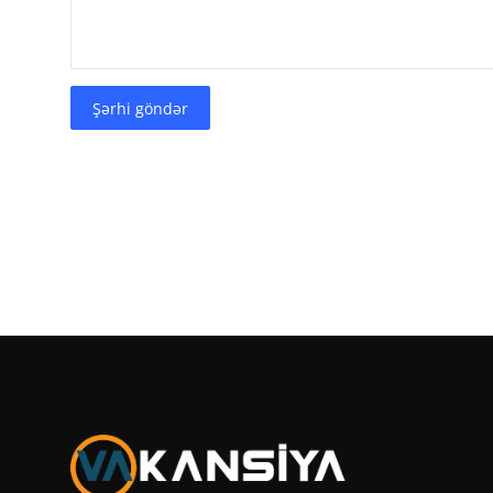
Şərhi göndər