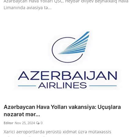
Azərbaycan Hava Yolları QSC, Heydər Əliyev Beynəlxalq Hava
Limanında aviasiya tə...
Azərbaycan Hava Yolları vakansiya: Uçuşlara
nəzarət mər...
Editor
Nov 25, 2024
0
Xarici aeroportlarda yerüstü xidmət üzrə mütəxəssis