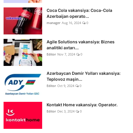
Coca Cola vakansiya: Coca-Cola
Azerbaijan operato...
manager
Aug 16, 2024
0
Agile Solutions vakansiya: Biznes
analitiki axtarı...
Editor
Nov 7, 2024
0
Azərbaycan Dəmir Yolları vakansiya:
Teplovoz maşin...
Editor
Oct 9, 2024
0
Kontakt Home vakansiya: Operator.
Editor
Dec 3, 2024
0