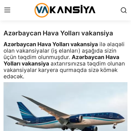
Azərbaycan Hava Yolları vakansiya
Login
Register
Azərbaycan Hava Yolları vakansiya
ilə əlaqəli
Ana səhifə
olan vakansiyalar (iş elanları) aşağıda sizin
üçün təqdim olunmuşdur.
Azərbaycan Hava
Vakansiyalar
Yolları vakansiya
axtarırsınızsa təqdim olunan
vakansiyalar karyera qurmaqda sizə kömək
Maliyyə
edəcək.
Əlaqə
Xəbərlər
AZ