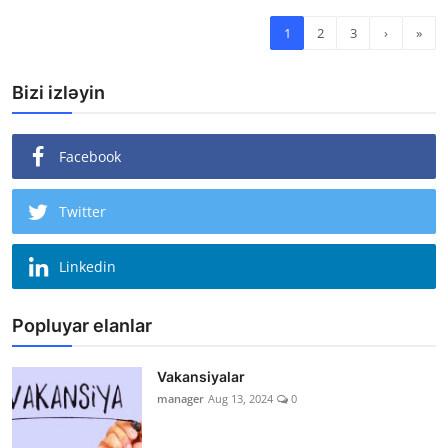
1
2
3
›
»
Bizi izləyin
Facebook
Twitter
Linkedin
Popluyar elanlar
Vakansiyalar
manager
Aug 13, 2024
0