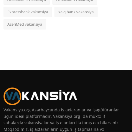
Expressbank vakansiya
xalq bank vakansiya
AzəriMed vakansiya
Vakansiya.org Azərbaycanda iş axtaranlar və işəgötürənlər
üçün ideal platformadır. Vakansiya org -da müxtəlif
sahələrdə vakansiyalar və iş elanları ilə tanış ola bilərsiniz.
Məqsədimiz, iş axtaranların uyğun iş tapmasına və