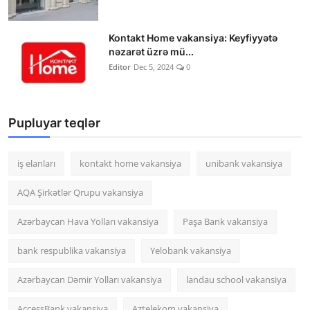
Kontakt Home vakansiya: Keyfiyyətə
nəzarət üzrə mü...
Editor
Dec 5, 2024
0
Pupluyar teqlər
iş elanları
kontakt home vakansiya
unibank vakansiya
AQA Şirkətlər Qrupu vakansiya
Azərbaycan Hava Yolları vakansiya
Paşa Bank vakansiya
bank respublika vakansiya
Yelobank vakansiya
Azərbaycan Dəmir Yolları vakansiya
landau school vakansiya
AccessBank vakansiya
Aztelekom vakansiya