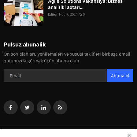
Agile Solutions vakansiya: Biznes
analitiki axtarı...
Editor
Nov 7, 2024
0
Pulsuz abunəlik
Ən son elanları, yeniləmələri və xüsusi təklifləri birbaşa email
qutunuzda görmək üçün abunə olun
Abunə ol