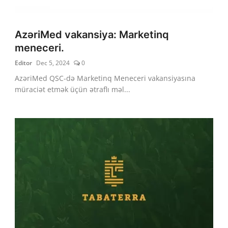
AzəriMed vakansiya: Marketinq
meneceri.
Editor
Dec 5, 2024
0
AzəriMed QSC-də Marketinq Meneceri vakansiyasına
müraciət etmək üçün ətraflı məl...