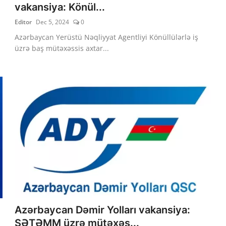
vakansiya: Könül...
Editor
Dec 5, 2024
0
Azərbaycan Yerüstü Nəqliyyat Agentliyi Könüllülərlə iş
üzrə baş mütəxəssis axtar...
Azərbaycan Dəmir Yolları vakansiya:
SƏTƏMM üzrə mütəxəs...