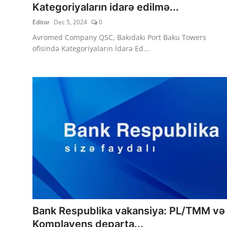
Kategoriyaların idarə edilmə...
Editor
Dec 5, 2024
0
Avromed Company QSC, Bakıdakı Port Baku Towers
ofisində Kategoriyaların İdarə Ed...
Bank Respublika vakansiya: PL/TMM və
Komplayens departa...