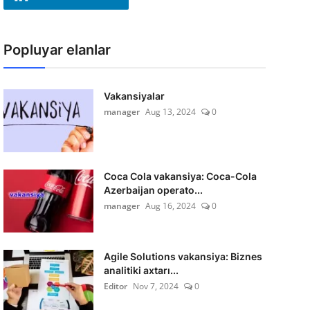
Popluyar elanlar
Vakansiyalar
manager
Aug 13, 2024
0
Coca Cola vakansiya: Coca-Cola
Azerbaijan operato...
manager
Aug 16, 2024
0
Agile Solutions vakansiya: Biznes
analitiki axtarı...
Editor
Nov 7, 2024
0