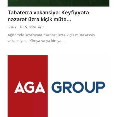
Tabaterra vakansiya: Keyfiyyətə
nəzarət üzrə kiçik mütə...
Editor
Dec 5, 2024
0
Ağdamda keyfiyyətə nəzarət üzrə kiçik mütəxəssis
vakansiyası. Kimya və ya kimya ...