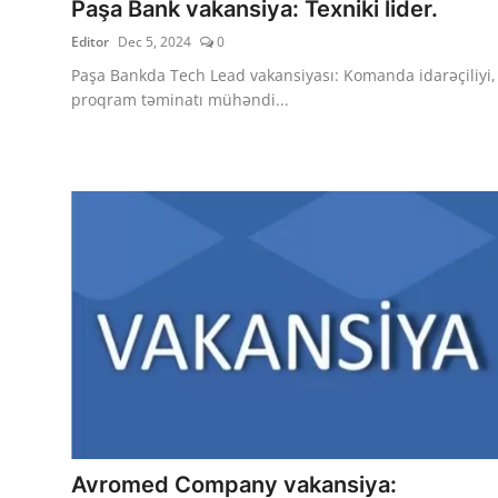
Paşa Bank vakansiya: Texniki lider.
Editor
Dec 5, 2024
0
Paşa Bankda Tech Lead vakansiyası: Komanda idarəçiliyi,
proqram təminatı mühəndi...
Avromed Company vakansiya: