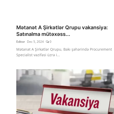
Mətanət A Şirkətlər Qrupu vakansiya:
Satınalma mütəxəss...
Editor
Dec 5, 2024
0
Mətanət A Şirkətlər Qrupu, Bakı şəhərində Procurement
Specialist vəzifəsi üzrə i...