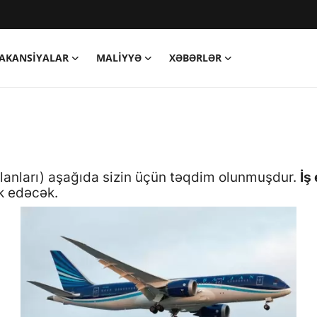
AKANSIYALAR
MALIYYƏ
XƏBƏRLƏR
 elanları) aşağıda sizin üçün təqdim olunmuşdur.
İş 
k edəcək.