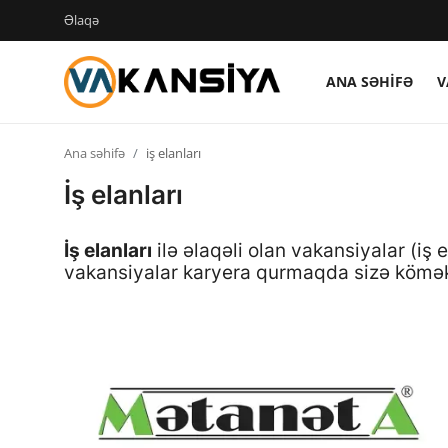
Əlaqə
ANA SƏHIFƏ
V
Login
Register
Ana səhifə
iş elanları
Ana səhifə
İş elanları
Vakansiyalar
İş elanları
ilə əlaqəli olan vakansiyalar (iş
Maliyyə
vakansiyalar karyera qurmaqda sizə kömə
Əlaqə
Xəbərlər
AZ