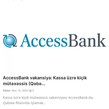
AccessBank vakansiya: Kassa üzrə kiçik
mütəxəssis (Qəbə...
Editor
Nov 16, 2024
0
Kassa üzrə kiçik mütəxəssis vakansiyası AccessBank-da,
Qəbələ filialında işləmək...