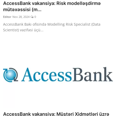
AccessBank vakansiya: Risk modelləşdirmə
mütəxəssisi (m...
Editor
Nov 28, 2024
0
AccessBank Bakı ofisində Modelling Risk Specialist (Data
Scientist) vəzifəsi üçü...
AccessBank vakansiya: Müştəri Xidmətləri üzrə