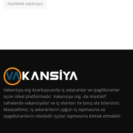
AzəriMed vakansiya
Vakansiya.org Azərbaycanda iş axtaranlar və işəgötürənlər
üçün ideal platformadır. Vakansiya org -da müxtəlif
sahələrdə vakansiyalar və iş elanları ilə tanış ola bilərsiniz.
Məqsədimiz, iş axtaranların uyğun iş tapmasına və
işəgötürənlərin istedadlı işçilər tapmasına kömək etməkdir.