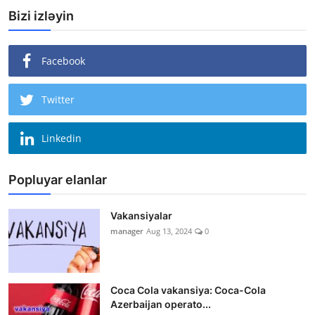
Bizi izləyin
Facebook
Twitter
Linkedin
Popluyar elanlar
Vakansiyalar
manager
Aug 13, 2024
0
Coca Cola vakansiya: Coca-Cola
Azerbaijan operato...