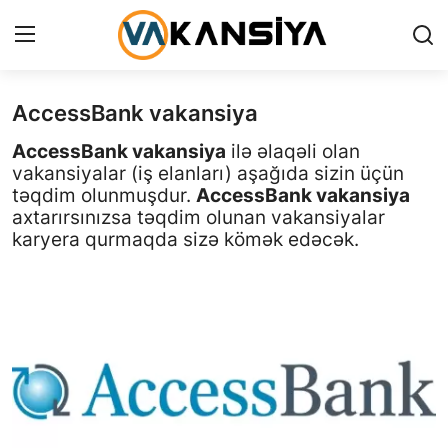
AccessBank vakansiya
Login
Register
AccessBank vakansiya
ilə əlaqəli olan
Ana səhifə
vakansiyalar (iş elanları) aşağıda sizin üçün
təqdim olunmuşdur.
AccessBank vakansiya
Vakansiyalar
axtarırsınızsa təqdim olunan vakansiyalar
karyera qurmaqda sizə kömək edəcək.
Maliyyə
Əlaqə
Xəbərlər
AZ