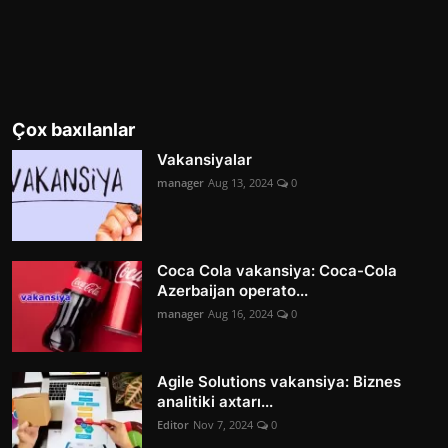
Çox baxılanlar
Vakansiyalar
manager
Aug 13, 2024
0
Coca Cola vakansiya: Coca-Cola
Azerbaijan operato...
manager
Aug 16, 2024
0
Agile Solutions vakansiya: Biznes
analitiki axtarı...
Editor
Nov 7, 2024
0