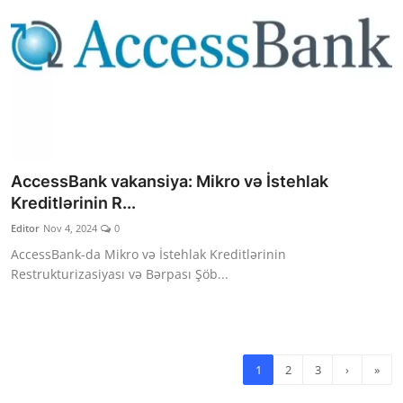
AccessBank vakansiya: Mikro və İstehlak
Kreditlərinin R...
Editor
Nov 4, 2024
0
AccessBank-da Mikro və İstehlak Kreditlərinin
Restrukturizasiyası və Bərpası Şöb...
1
2
3
›
»