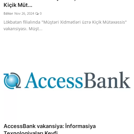
Kiçik Müt...
Editor
Nov 26, 2024
0
Lökbatan filialında "Müştəri Xidmətləri üzrə Kiçik Mütəxəssis"
vakansiyası. Müşt...
AccessBank vakansiya: İnformasiya
Texnologiyaları Keyfi...