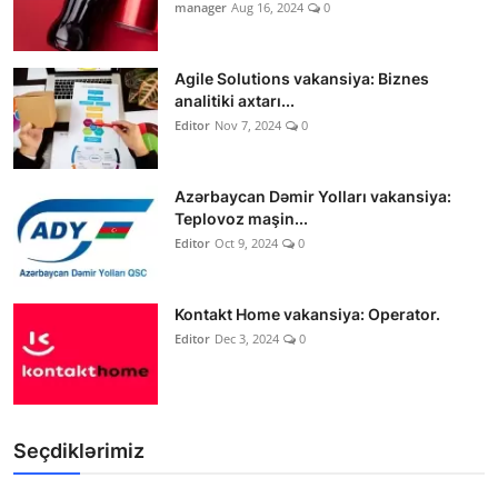
manager
Aug 16, 2024
0
Agile Solutions vakansiya: Biznes
analitiki axtarı...
Editor
Nov 7, 2024
0
Azərbaycan Dəmir Yolları vakansiya:
Teplovoz maşin...
Editor
Oct 9, 2024
0
Kontakt Home vakansiya: Operator.
Editor
Dec 3, 2024
0
Seçdiklərimiz