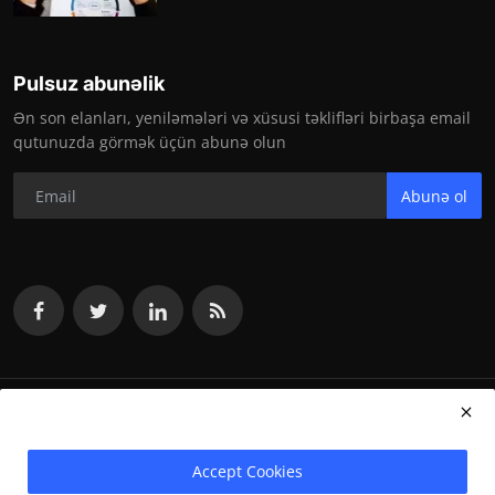
Pulsuz abunəlik
Ən son elanları, yeniləmələri və xüsusi təklifləri birbaşa email
qutunuzda görmək üçün abunə olun
Abunə ol
vakansiya.org 2024
Accept Cookies
Terms & Conditions