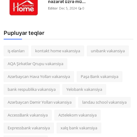
nəzarət üzrə mü...
Editor
Dec 5, 2024
0
Pupluyar teqlər
iş elanları
kontakt home vakansiya
unibank vakansiya
AQA Şirkətlər Qrupu vakansiya
Azərbaycan Hava Yolları vakansiya
Paşa Bank vakansiya
bank respublika vakansiya
Yelobank vakansiya
Azərbaycan Dəmir Yolları vakansiya
landau school vakansiya
AccessBank vakansiya
Aztelekom vakansiya
Expressbank vakansiya
xalq bank vakansiya