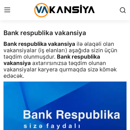
Bank respublika vakansiya
Login
Register
Bank respublika vakansiya
ilə əlaqəli olan
Ana səhifə
vakansiyalar (iş elanları) aşağıda sizin üçün
təqdim olunmuşdur.
Bank respublika
Vakansiyalar
vakansiya
axtarırsınızsa təqdim olunan
vakansiyalar karyera qurmaqda sizə kömək
Maliyyə
edəcək.
Əlaqə
Xəbərlər
AZ