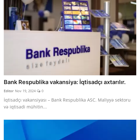
Bank Respublika vakansiya: İqtisadçı axtarılır.
Editor
Nov 19, 2024
0
İqtisadçı vakansiyası – Bank Respublika ASC. Maliyyə sektoru
və iqtisadi mühitin...