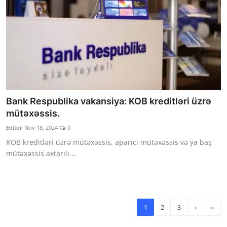
Bank Respublika vakansiya: KOB kreditləri üzrə
mütəxəssis.
Editor
Nov 18, 2024
0
KOB kreditləri üzrə mütəxəssis, aparıcı mütəxəssis və ya baş
mütəxəssis axtarılı...
1
2
3
›
»