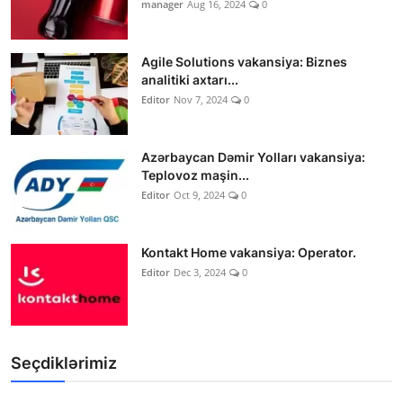
manager
Aug 16, 2024
0
Agile Solutions vakansiya: Biznes
analitiki axtarı...
Editor
Nov 7, 2024
0
Azərbaycan Dəmir Yolları vakansiya:
Teplovoz maşin...
Editor
Oct 9, 2024
0
Kontakt Home vakansiya: Operator.
Editor
Dec 3, 2024
0
Seçdiklərimiz