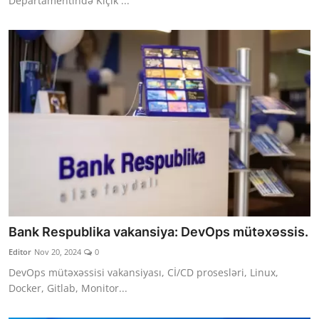
Departamentində Kiçik ...
Bank Respublika vakansiya: DevOps mütəxəssis.
Editor
Nov 20, 2024
0
DevOps mütəxəssisi vakansiyası, Cİ/CD prosesləri, Linux,
Docker, Gitlab, Monitor...