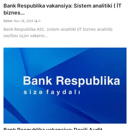
Bank Respublika vakansiya: Sistem analitiki ( İT
biznes...
Editor
Nov 28, 2024
0
Bank Respublika ASC, sistem analitiki (İT biznes analitik)
vəzifəsi üçün vakansi...
Bank Respublika vakansiya: Daxili Audit