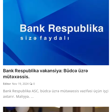
Bank Respublika vakansiya: Büdcə üzrə
mütəxəssis.
Editor
Nov 19, 2024
0
Bank Respublika ASC, büdcə üzrə mütəxəssis vəzifəsi üçün işçi
axtarır. Maliyyə, ...