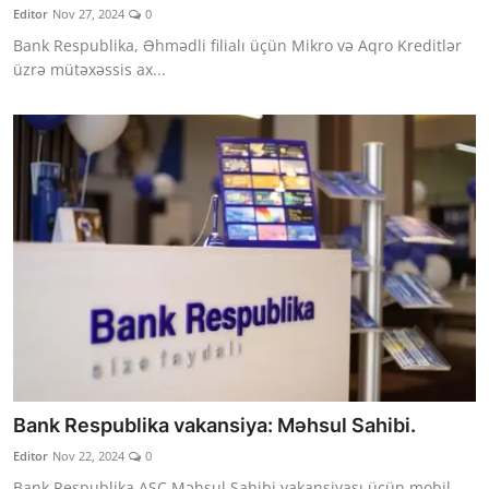
Editor
Nov 27, 2024
0
Bank Respublika, Əhmədli filialı üçün Mikro və Aqro Kreditlər
üzrə mütəxəssis ax...
Bank Respublika vakansiya: Məhsul Sahibi.
Editor
Nov 22, 2024
0
Bank Respublika ASC Məhsul Sahibi vakansiyası üçün mobil