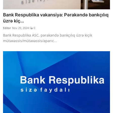
Bank Respublika vakansiya: Pərakəndə bankçılıq
üzrə kiç...
Editor
Nov 29, 2024
0
Bank Respublika ASC, pərakəndə bankçılıq üzrə kiçik
mütəxəssis/mütəxəssis/aparıc...