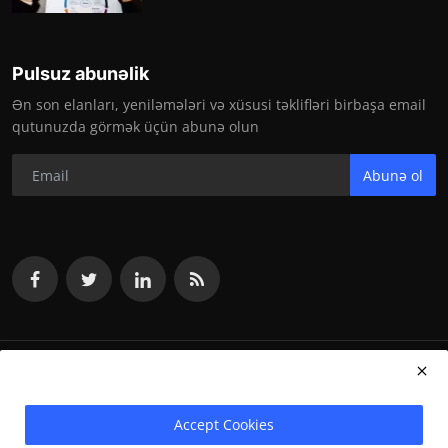
Pulsuz abunəlik
Ən son elanları, yeniləmələri və xüsusi təklifləri birbaşa email
qutunuzda görmək üçün abunə olun
Abunə ol
vakansiya.org 2024
Accept Cookies
Terms & Conditions