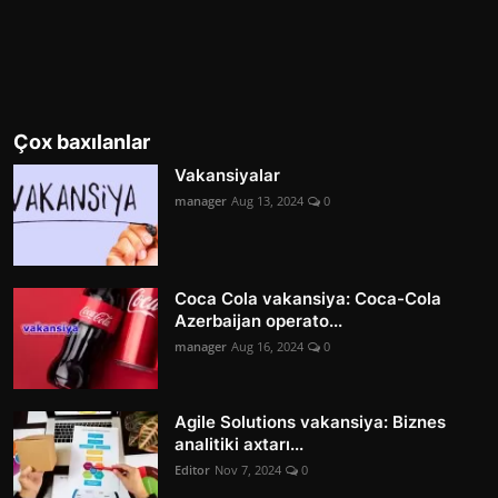
Çox baxılanlar
Vakansiyalar
manager
Aug 13, 2024
0
Coca Cola vakansiya: Coca-Cola
Azerbaijan operato...
manager
Aug 16, 2024
0
Agile Solutions vakansiya: Biznes
analitiki axtarı...
Editor
Nov 7, 2024
0