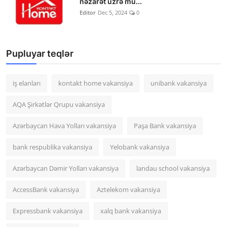
nəzarət üzrə mü...
Editor
Dec 5, 2024
0
Pupluyar teqlər
iş elanları
kontakt home vakansiya
unibank vakansiya
AQA Şirkətlər Qrupu vakansiya
Azərbaycan Hava Yolları vakansiya
Paşa Bank vakansiya
bank respublika vakansiya
Yelobank vakansiya
Azərbaycan Dəmir Yolları vakansiya
landau school vakansiya
AccessBank vakansiya
Aztelekom vakansiya
Expressbank vakansiya
xalq bank vakansiya