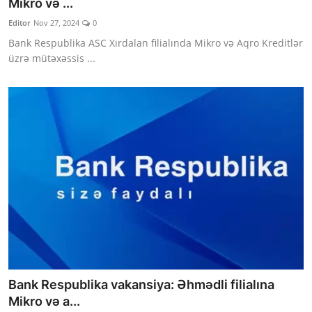
Mikro və ...
Editor
Nov 27, 2024
0
Bank Respublika ASC Xırdalan filialında Mikro və Aqro Kreditlər
üzrə mütəxəssis ...
Bank Respublika vakansiya: Əhmədli filialına
Mikro və a...