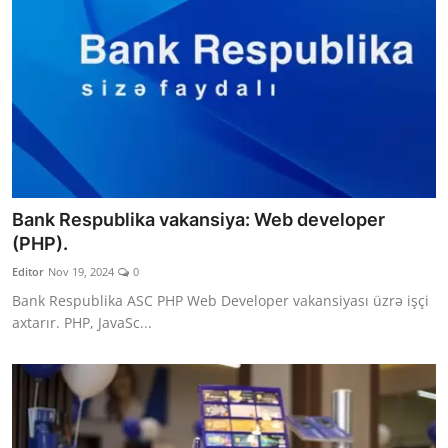
Bank Respublika vakansiya: Web developer
(PHP).
Editor
Nov 19, 2024
0
Bank Respublika ASC PHP Web Developer vakansiyası üzrə işçi
axtarır. PHP, JavaSc...