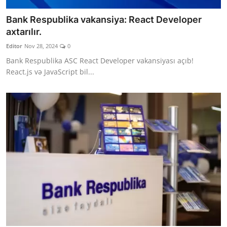
Bank Respublika vakansiya: React Developer
axtarılır.
Editor
Nov 28, 2024
0
Bank Respublika ASC React Developer vakansiyası açıb!
React.js və JavaScript bil...