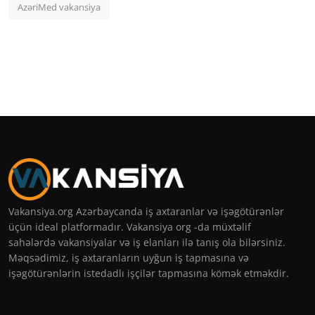
AzəriMed vakansiya
Vakansiya.org Azərbaycanda iş axtaranlar və işəgötürənlər
üçün ideal platformadır. Vakansiya org -da müxtəlif
sahələrdə vakansiyalar və iş elanları ilə tanış ola bilərsiniz.
Məqsədimiz, iş axtaranların uyğun iş tapmasına və
işəgötürənlərin istedadlı işçilər tapmasına kömək etməkdir.