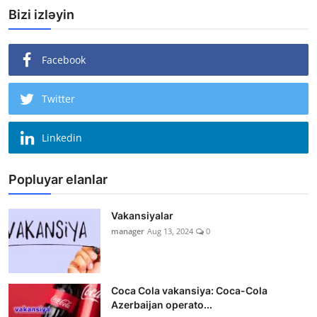
Bizi izləyin
Facebook
Twitter
Linkedin
Popluyar elanlar
Vakansiyalar
manager
Aug 13, 2024
0
Coca Cola vakansiya: Coca-Cola
Azerbaijan operato...