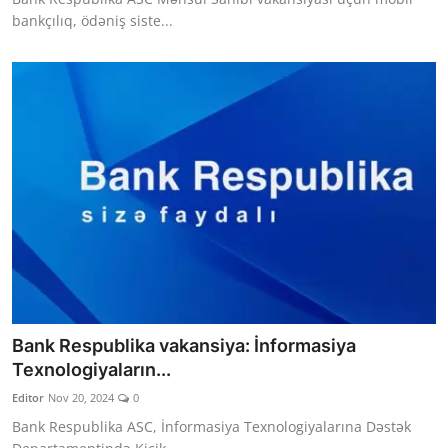
bankçılıq, ödəniş siste...
Bank Respublika vakansiya: İnformasiya
Texnologiyaların...
Editor
Nov 20, 2024
0
Bank Respublika ASC, İnformasiya Texnologiyalarına Dəstək