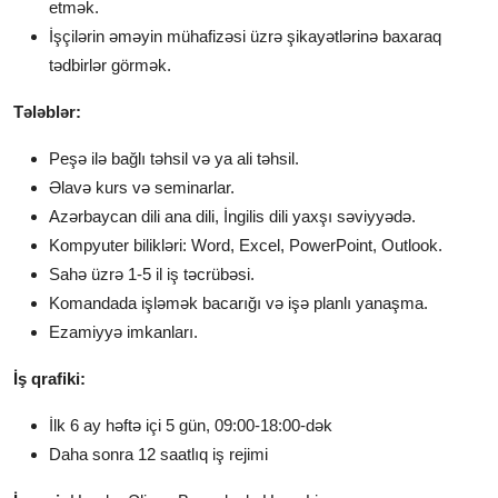
etmək.
İşçilərin əməyin mühafizəsi üzrə şikayətlərinə baxaraq
tədbirlər görmək.
Tələblər:
Peşə ilə bağlı təhsil və ya ali təhsil.
Əlavə kurs və seminarlar.
Azərbaycan dili ana dili, İngilis dili yaxşı səviyyədə.
Kompyuter bilikləri: Word, Excel, PowerPoint, Outlook.
Sahə üzrə 1-5 il iş təcrübəsi.
Komandada işləmək bacarığı və işə planlı yanaşma.
Ezamiyyə imkanları.
İş qrafiki:
İlk 6 ay həftə içi 5 gün, 09:00-18:00-dək
Daha sonra 12 saatlıq iş rejimi