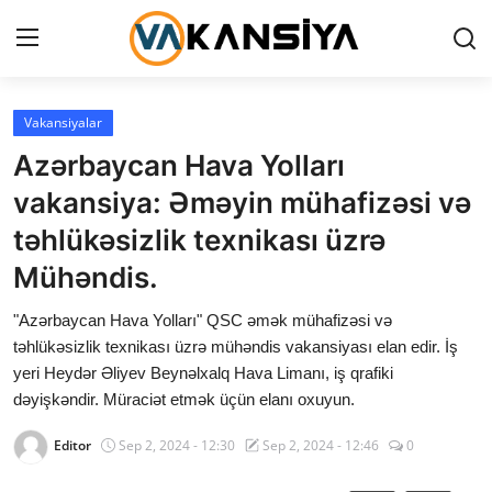
Login
Register
Vakansiyalar
Azərbaycan Hava Yolları
Ana səhifə
vakansiya: Əməyin mühafizəsi və
Vakansiyalar
təhlükəsizlik texnikası üzrə
Mühəndis.
Maliyyə
"Azərbaycan Hava Yolları" QSC əmək mühafizəsi və
Əlaqə
təhlükəsizlik texnikası üzrə mühəndis vakansiyası elan edir. İş
yeri Heydər Əliyev Beynəlxalq Hava Limanı, iş qrafiki
Xəbərlər
dəyişkəndir. Müraciət etmək üçün elanı oxuyun.
AZ
Editor
Sep 2, 2024 - 12:30
Sep 2, 2024 - 12:46
0