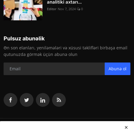
analitiki axtarı...
Editor
Nov 7, 2024
0
Pulsuz abunəlik
Ən son elanları, yeniləmələri və xüsusi təklifləri birbaşa email
qutunuzda görmək üçün abunə olun
Abunə ol
vakansiya.org 2024