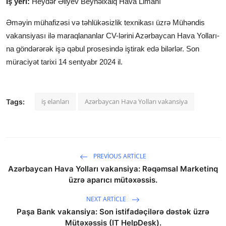
İş yeri:
Heydər Əliyev Beynəlxalq Hava Limanı
Əməyin mühafizəsi və təhlükəsizlik texnikası üzrə Mühəndis
vakansiyası ilə maraqlananlar CV-lərini Azərbaycan Hava Yolları-
na göndərərək işə qəbul prosesində iştirak edə bilərlər. Son
müraciyət tarixi 14 sentyabr 2024 il.
iş elanları
Azərbaycan Hava Yolları vakansiya
Tags:
PREVIOUS ARTICLE
Azərbaycan Hava Yolları vakansiya: Rəqəmsal Marketinq
üzrə aparıcı mütəxəssis.
NEXT ARTICLE
Paşa Bank vakansiya: Son istifadəçilərə dəstək üzrə
Mütəxəssis (IT HelpDesk).