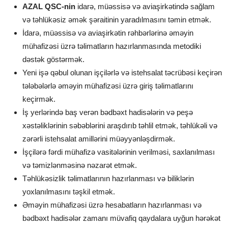
AZAL QSC-nin
idarə, müəssisə və aviaşirkətində sağlam
və təhlükəsiz əmək şəraitinin yaradılmasını təmin etmək.
İdarə, müəssisə və aviaşirkətin rəhbərlərinə əməyin
mühafizəsi üzrə təlimatların hazırlanmasında metodiki
dəstək göstərmək.
Yeni işə qəbul olunan işçilərlə və istehsalat təcrübəsi keçirən
tələbələrlə əməyin mühafizəsi üzrə giriş təlimatlarını
keçirmək.
İş yerlərində baş verən bədbəxt hadisələrin və peşə
xəstəliklərinin səbəblərini araşdırıb təhlil etmək, təhlükəli və
zərərli istehsalat amillərini müəyyənləşdirmək.
İşçilərə fərdi mühafizə vasitələrinin verilməsi, saxlanılması
və təmizlənməsinə nəzarət etmək.
Təhlükəsizlik təlimatlarının hazırlanması və biliklərin
yoxlanılmasını təşkil etmək.
Əməyin mühafizəsi üzrə hesabatların hazırlanması və
bədbəxt hadisələr zamanı müvafiq qaydalara uyğun hərəkət