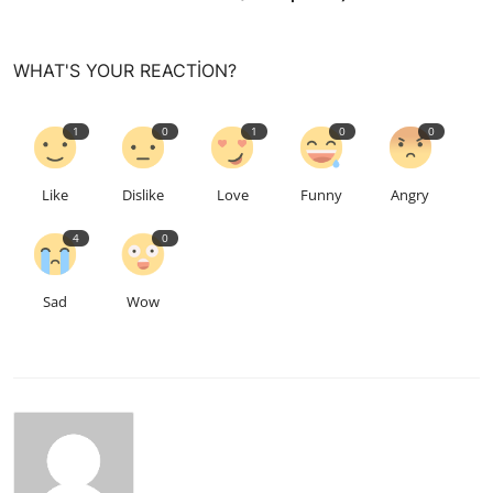
WHAT'S YOUR REACTION?
1
0
1
0
0
Like
Dislike
Love
Funny
Angry
4
0
Sad
Wow