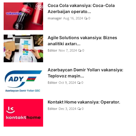
Coca Cola vakansiya: Coca-Cola
Azerbaijan operato...
manager
Aug 16, 2024
0
Agile Solutions vakansiya: Biznes
analitiki axtarı...
Editor
Nov 7, 2024
0
Azərbaycan Dəmir Yolları vakansiya:
Teplovoz maşin...
Editor
Oct 9, 2024
0
Kontakt Home vakansiya: Operator.
Editor
Dec 3, 2024
0