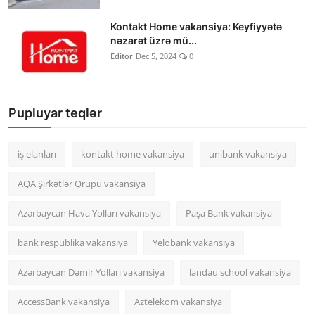
Kontakt Home vakansiya: Keyfiyyətə
nəzarət üzrə mü...
Editor
Dec 5, 2024
0
Pupluyar teqlər
iş elanları
kontakt home vakansiya
unibank vakansiya
AQA Şirkətlər Qrupu vakansiya
Azərbaycan Hava Yolları vakansiya
Paşa Bank vakansiya
bank respublika vakansiya
Yelobank vakansiya
Azərbaycan Dəmir Yolları vakansiya
landau school vakansiya
AccessBank vakansiya
Aztelekom vakansiya