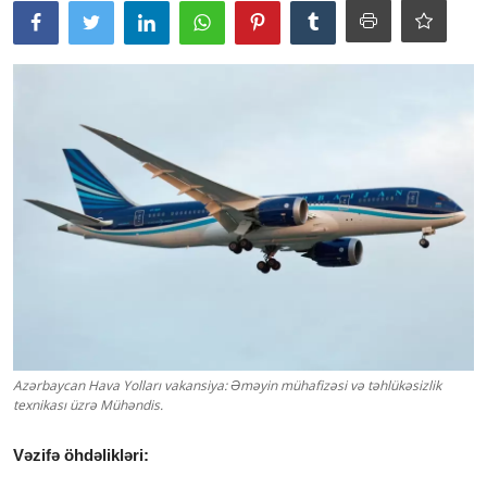
Azərbaycan Hava Yolları vakansiya: Əməyin mühafizəsi və təhlükəsizlik
texnikası üzrə Mühəndis.
Vəzifə öhdəlikləri: