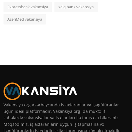
Expressbank vakansiya
xalq bank vakansiya
AzəriMed vakansiya
Vakansiya.org Azərbaycanda iş axtaranlar və işəgötürənlər
üçün ideal platformadır. Vakansiya org -da müxtəlif
sahələrdə vakansiyalar və iş elanları ilə tanış ola bilərsiniz.
Məqsədimiz, iş axtaranların uyğun iş tapmasına və
işəgötürənlərin istedadlı işçilər tapmasına kömək etməkdir.