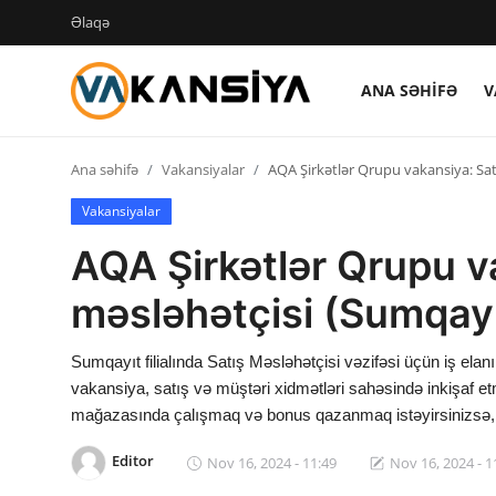
Əlaqə
ANA SƏHIFƏ
V
Login
Register
Ana səhifə
Vakansiyalar
AQA Şirkətlər Qrupu vakansiya: Satış
Ana səhifə
Vakansiyalar
Vakansiyalar
AQA Şirkətlər Qrupu v
Maliyyə
məsləhətçisi (Sumqayıt 
Əlaqə
Sumqayıt filialında Satış Məsləhətçisi vəzifəsi üçün iş elan
Xəbərlər
vakansiya, satış və müştəri xidmətləri sahəsində inkişaf e
mağazasında çalışmaq və bonus qazanmaq istəyirsinizsə, 
AZ
Editor
Nov 16, 2024 - 11:49
Nov 16, 2024 - 1