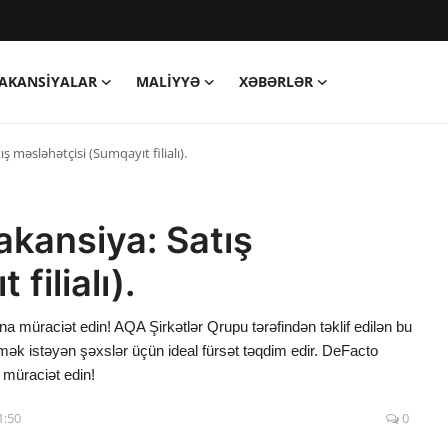
AKANSIYALAR
MALIYYƏ
XƏBƏRLƏR
 məsləhətçisi (Sumqayıt filialı).
akansiya: Satış
filialı).
ına müraciət edin! AQA Şirkətlər Qrupu tərəfindən təklif edilən bu
tmək istəyən şəxslər üçün ideal fürsət təqdim edir. DeFacto
müraciət edin!
1:50
0