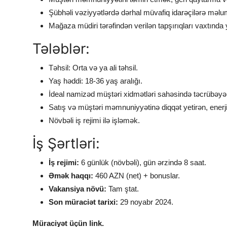
Şübhəli vəziyyətlərdə dərhal müvafiq idarəçilərə məl
Mağaza müdiri tərəfindən verilən tapşırıqları vaxtında 
Tələblər:
Təhsil: Orta və ya ali təhsil.
Yaş həddi: 18-36 yaş aralığı.
İdeal namizəd müştəri xidmətləri sahəsində təcrübəyə 
Satış və müştəri məmnuniyyətinə diqqət yetirən, enerjili
Növbəli iş rejimi ilə işləmək.
İş Şərtləri:
İş rejimi:
6 günlük (növbəli), gün ərzində 8 saat.
Əmək haqqı:
460 AZN (net) + bonuslar.
Vakansiya növü:
Tam ştat.
Son müraciət tarixi:
29 noyabr 2024.
Müraciyət üçün link.