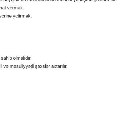
umat vermək.
yerinə yetirmək.
sahib olmalıdır.
 və məsuliyyətli şəxslər axtarılır.