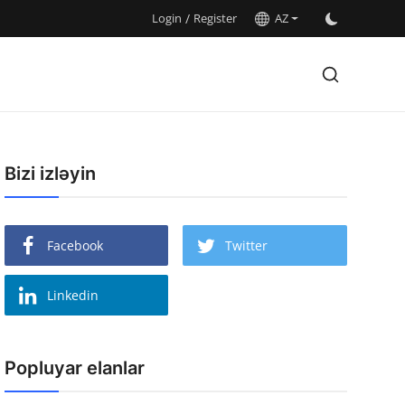
Login
/
Register
AZ
Bizi izləyin
Facebook
Twitter
Linkedin
Popluyar elanlar