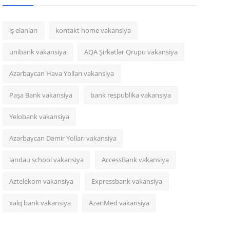
iş elanları
kontakt home vakansiya
unibank vakansiya
AQA Şirkətlər Qrupu vakansiya
Azərbaycan Hava Yolları vakansiya
Paşa Bank vakansiya
bank respublika vakansiya
Yelobank vakansiya
Azərbaycan Dəmir Yolları vakansiya
landau school vakansiya
AccessBank vakansiya
Aztelekom vakansiya
Expressbank vakansiya
xalq bank vakansiya
AzəriMed vakansiya