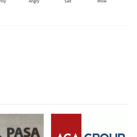
nny
Angry
Sad
Wow