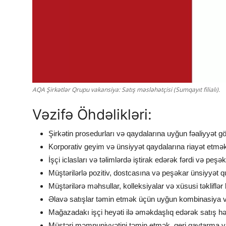
AQA Şirkətlər Qrupu vakansiya: Satış məsləhətçisi (Sumqayıt filialı).
Vəzifə Öhdəlikləri:
Şirkətin prosedurları və qaydalarına uyğun fəaliyyət 
Korporativ geyim və ünsiyyət qaydalarına riayət etmək,
İşçi iclasları və təlimlərdə iştirak edərək fərdi və peşə
Müştərilərlə pozitiv, dostcasına və peşəkar ünsiyyət 
Müştərilərə məhsullar, kolleksiyalar və xüsusi təklifl
Əlavə satışlar təmin etmək üçün uyğun kombinasiya və
Mağazadakı işçi heyəti ilə əməkdaşlıq edərək satış h
Müştəri məmnuniyyətini təmin etmək, geri qaytarma