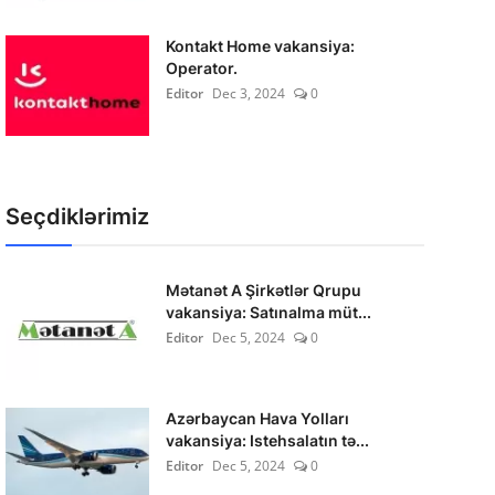
Kontakt Home vakansiya:
Operator.
Editor
Dec 3, 2024
0
Seçdiklərimiz
Mətanət A Şirkətlər Qrupu
vakansiya: Satınalma müt...
Editor
Dec 5, 2024
0
Azərbaycan Hava Yolları
vakansiya: Istehsalatın tə...
Editor
Dec 5, 2024
0