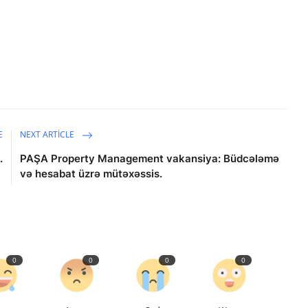
E
NEXT ARTICLE
.
PAŞA Property Management vakansiya: Büdcələmə
və hesabat üzrə mütəxəssis.
0
0
0
0