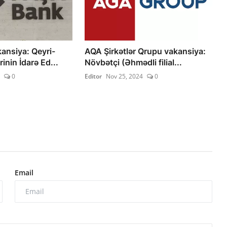
ansiya: Qeyri-
AQA Şirkətlər Qrupu vakansiya:
inin İdarə Ed...
Növbətçi (Əhmədli filial...
0
Editor
Nov 25, 2024
0
Email