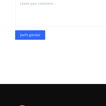
Şərhi göndər