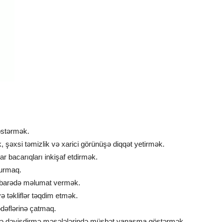
göstərmək.
 şəxsi təmizlik və xarici görünüşə diqqət yetirmək.
kar bacarıqları inkişaf etdirmək.
qurmaq.
ər barədə məlumat vermək.
 təkliflər təqdim etmək.
ədəflərinə çatmaq.
 və dəyişdirmə məsələlərində müsbət yanaşma göstərmək.