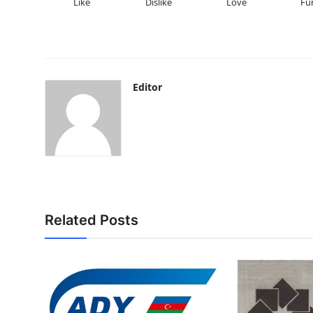
Like
Dislike
Love
Fu
Editor
Related Posts