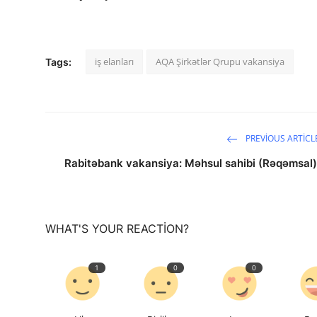
iş elanları
AQA Şirkətlər Qrupu vakansiya
Tags:
PREVIOUS ARTICL
Rabitəbank vakansiya: Məhsul sahibi (Rəqəmsal)
WHAT'S YOUR REACTION?
1
0
0