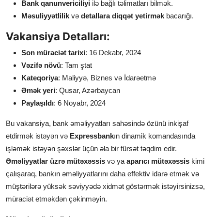
Bank qanunvericiliyi
ilə bağlı təlimatları bilmək.
Məsuliyyətlilik
və
detallara diqqət yetirmək
bacarığı.
Vakansiya Detalları:
Son müraciət tarixi
: 16 Dekabr, 2024
Vəzifə növü
: Tam ştat
Kateqoriya
: Maliyyə, Biznes və İdarəetmə
Əmək yeri
: Qusar, Azərbaycan
Paylaşıldı
: 6 Noyabr, 2024
Bu vakansiya, bank əməliyyatları sahəsində özünü inkişaf
etdirmək istəyən və
Expressbank
ın dinamik komandasında
işləmək istəyən şəxslər üçün əla bir fürsət təqdim edir.
Əməliyyatlar üzrə mütəxəssis
və ya
aparıcı mütəxəssis
kimi
çalışaraq, bankın əməliyyatlarını daha effektiv idarə etmək və
müştərilərə yüksək səviyyədə xidmət göstərmək istəyirsinizsə,
müraciət etməkdən çəkinməyin.