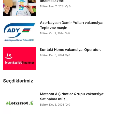
analitiki axtarı...
Editor
Nov 7, 2024
0
Azərbaycan Dəmir Yolları vakansiya:
Teplovoz maşin...
Editor
Oct 9, 2024
0
Kontakt Home vakansiya: Operator.
Editor
Dec 3, 2024
0
Seçdiklərimiz
Mətanət A Şirkətlər Qrupu vakansiya:
Satınalma müt...
Editor
Dec 5, 2024
0