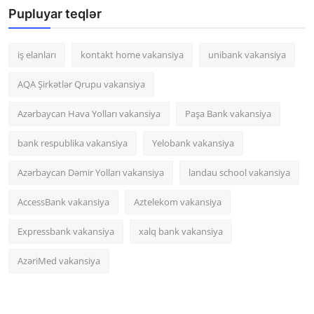
Pupluyar teqlər
iş elanları
kontakt home vakansiya
unibank vakansiya
AQA Şirkətlər Qrupu vakansiya
Azərbaycan Hava Yolları vakansiya
Paşa Bank vakansiya
bank respublika vakansiya
Yelobank vakansiya
Azərbaycan Dəmir Yolları vakansiya
landau school vakansiya
AccessBank vakansiya
Aztelekom vakansiya
Expressbank vakansiya
xalq bank vakansiya
AzəriMed vakansiya