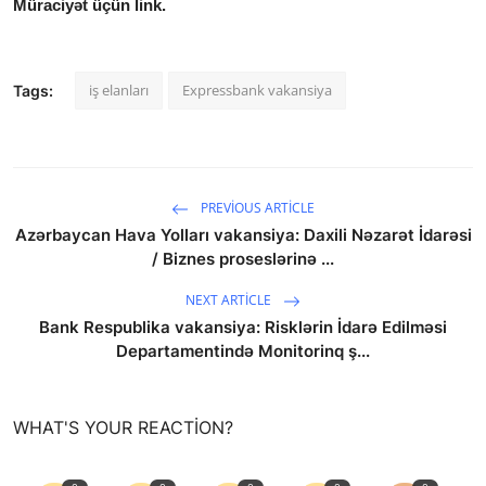
Müraciyət üçün link.
iş elanları
Expressbank vakansiya
Tags:
PREVIOUS ARTICLE
Azərbaycan Hava Yolları vakansiya: Daxili Nəzarət İdarəsi
/ Biznes proseslərinə ...
NEXT ARTICLE
Bank Respublika vakansiya: Risklərin İdarə Edilməsi
Departamentində Monitorinq ş...
WHAT'S YOUR REACTION?