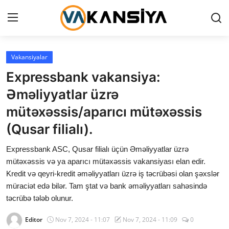
Login
Register
Vakansiyalar
Expressbank vakansiya:
Ana səhifə
Əməliyyatlar üzrə
Vakansiyalar
mütəxəssis/aparıcı mütəxəssis
(Qusar filialı).
Maliyyə
Expressbank ASC, Qusar filialı üçün Əməliyyatlar üzrə
Əlaqə
mütəxəssis və ya aparıcı mütəxəssis vakansiyası elan edir.
Kredit və qeyri-kredit əməliyyatları üzrə iş təcrübəsi olan şəxslər
Xəbərlər
müraciət edə bilər. Tam ştat və bank əməliyyatları sahəsində
təcrübə tələb olunur.
AZ
Editor
Nov 7, 2024 - 11:07
Nov 7, 2024 - 11:09
0