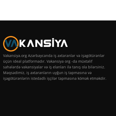
Vakansiya.org Azərbaycanda iş axtaranlar və işəgötürənlər
üçün ideal platformadır. Vakansiya org -da müxtəlif
sahələrdə vakansiyalar və iş elanları ilə tanış ola bilərsiniz.
Məqsədimiz, iş axtaranların uyğun iş tapmasına və
işəgötürənlərin istedadlı işçilər tapmasına kömək etməkdir.