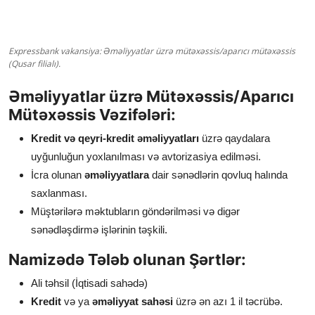
Expressbank vakansiya: Əməliyyatlar üzrə mütəxəssis/aparıcı mütəxəssis
(Qusar filialı).
Əməliyyatlar üzrə Mütəxəssis/Aparıcı
Mütəxəssis Vəzifələri:
Kredit və qeyri-kredit əməliyyatları
üzrə qaydalara
uyğunluğun yoxlanılması və avtorizasiya edilməsi.
İcra olunan
əməliyyatlara
dair sənədlərin qovluq halında
saxlanması.
Müştərilərə məktubların göndərilməsi və digər
sənədləşdirmə işlərinin təşkili.
Namizədə Tələb olunan Şərtlər:
Ali təhsil (İqtisadi sahədə)
Kredit
və ya
əməliyyat sahəsi
üzrə ən azı 1 il təcrübə.