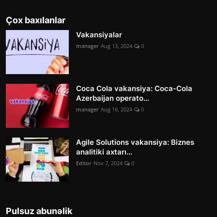
Çox baxılanlar
Vakansiyalar
manager
Aug 13, 2024
0
Coca Cola vakansiya: Coca-Cola
Azerbaijan operato...
manager
Aug 16, 2024
0
Agile Solutions vakansiya: Biznes
analitiki axtarı...
Editor
Nov 7, 2024
0
Pulsuz abunəlik