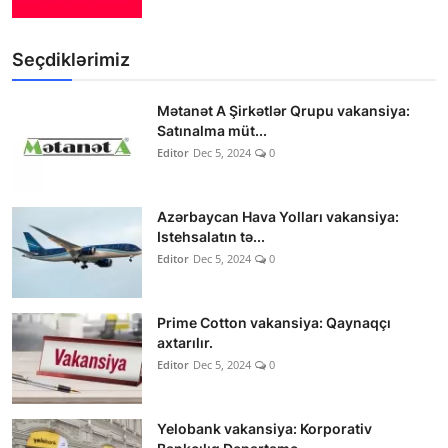
Seçdiklərimiz
Mətanət A Şirkətlər Qrupu vakansiya:
Satınalma müt...
Editor
Dec 5, 2024
0
Azərbaycan Hava Yolları vakansiya:
Istehsalatın tə...
Editor
Dec 5, 2024
0
Prime Cotton vakansiya: Qaynaqçı
axtarılır.
Editor
Dec 5, 2024
0
Yelobank vakansiya: Korporativ