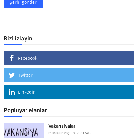
Şərhi göndər
Bizi izləyin
Facebook
Twitter
Linkedin
Popluyar elanlar
Vakansiyalar
manager
Aug 13, 2024
0