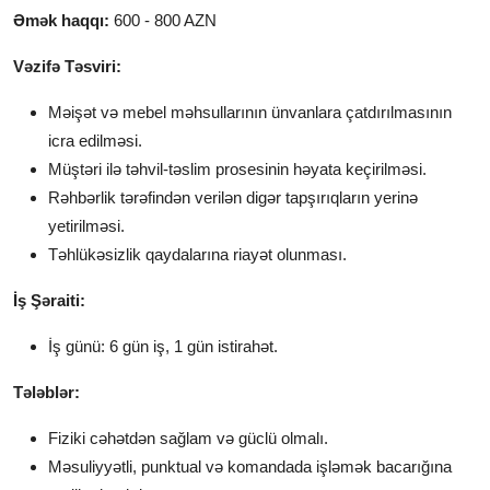
Əmək haqqı:
600 - 800 AZN
Vəzifə Təsviri:
Məişət və mebel məhsullarının ünvanlara çatdırılmasının
icra edilməsi.
Müştəri ilə təhvil-təslim prosesinin həyata keçirilməsi.
Rəhbərlik tərəfindən verilən digər tapşırıqların yerinə
yetirilməsi.
Təhlükəsizlik qaydalarına riayət olunması.
İş Şəraiti:
İş günü: 6 gün iş, 1 gün istirahət.
Tələblər:
Fiziki cəhətdən sağlam və güclü olmalı.
Məsuliyyətli, punktual və komandada işləmək bacarığına