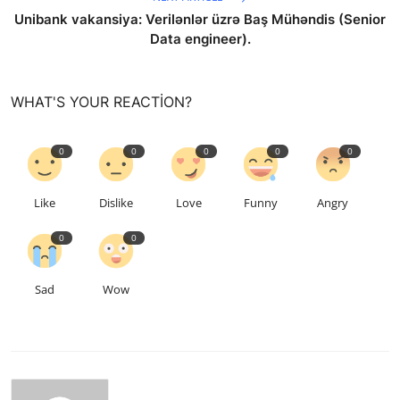
Unibank vakansiya: Verilənlər üzrə Baş Mühəndis (Senior
Data engineer).
WHAT'S YOUR REACTION?
0
0
0
0
0
Like
Dislike
Love
Funny
Angry
0
0
Sad
Wow