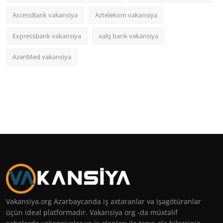
AccessBank vakansiya
Aztelekom vakansiya
Expressbank vakansiya
xalq bank vakansiya
AzəriMed vakansiya
Vakansiya.org Azərbaycanda iş axtaranlar və işəgötürənlər
üçün ideal platformadır. Vakansiya org -da müxtəlif