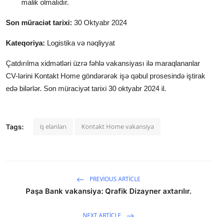
malik olmalıdır.
Son müraciət tarixi:
30 Oktyabr 2024
Kateqoriya:
Logistika və nəqliyyat
Çatdırılma xidmətləri üzrə fəhlə
vakansiyası ilə maraqlananlar
CV-lərini Kontakt Home göndərərək işə qəbul prosesində iştirak
edə bilərlər. Son müraciyət tarixi 30 oktyabr 2024 il.
iş elanları
Kontakt Home vakansiya
Tags:
PREVIOUS ARTICLE
Paşa Bank vakansiya: Qrafik Dizayner axtarılır.
NEXT ARTICLE