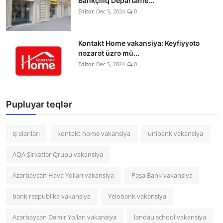
Bankçılıq Departame...
Editor
Dec 5, 2024
0
Kontakt Home vakansiya: Keyfiyyətə
nəzarət üzrə mü...
Editor
Dec 5, 2024
0
Pupluyar teqlər
iş elanları
kontakt home vakansiya
unibank vakansiya
AQA Şirkətlər Qrupu vakansiya
Azərbaycan Hava Yolları vakansiya
Paşa Bank vakansiya
bank respublika vakansiya
Yelobank vakansiya
Azərbaycan Dəmir Yolları vakansiya
landau school vakansiya