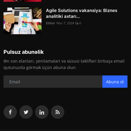
Agile Solutions vakansiya: Biznes
analitiki axtarı...
Editor
Nov 7, 2024
0
Pulsuz abunəlik
Ən son elanları, yeniləmələri və xüsusi təklifləri birbaşa email
qutunuzda görmək üçün abunə olun
Abunə ol