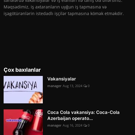
sahələrdə vakansiyalar və iş elanları ilə tanış ola bilərsiniz.
Məqsədimiz, iş axtaranların uyğun iş tapmasına və
işəgötürənlərin istedadlı işçilər tapmasına kömək etməkdir.
Çox baxılanlar
Vakansiyalar
manager
Aug 13, 2024
0
Coca Cola vakansiya: Coca-Cola
Azerbaijan operato...
manager
Aug 16, 2024
0