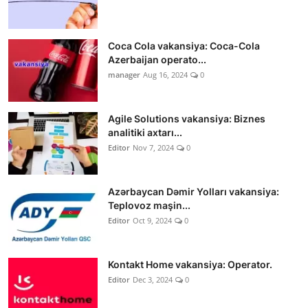
Coca Cola vakansiya: Coca-Cola
Azerbaijan operato...
manager
Aug 16, 2024
0
Agile Solutions vakansiya: Biznes
analitiki axtarı...
Editor
Nov 7, 2024
0
Azərbaycan Dəmir Yolları vakansiya:
Teplovoz maşin...
Editor
Oct 9, 2024
0
Kontakt Home vakansiya: Operator.
Editor
Dec 3, 2024
0