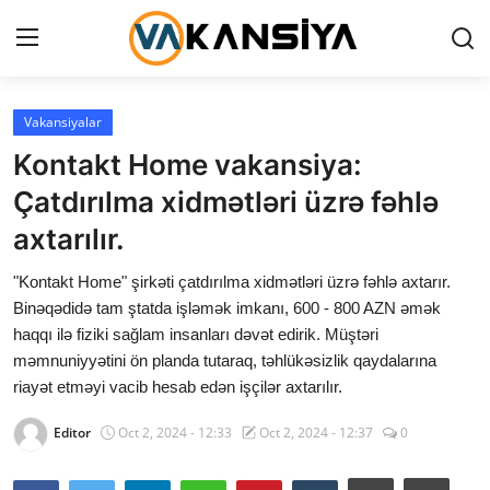
Login
Register
Vakansiyalar
Kontakt Home vakansiya:
Ana səhifə
Çatdırılma xidmətləri üzrə fəhlə
Vakansiyalar
axtarılır.
Maliyyə
"Kontakt Home" şirkəti çatdırılma xidmətləri üzrə fəhlə axtarır.
Binəqədidə tam ştatda işləmək imkanı, 600 - 800 AZN əmək
Əlaqə
haqqı ilə fiziki sağlam insanları dəvət edirik. Müştəri
məmnuniyyətini ön planda tutaraq, təhlükəsizlik qaydalarına
Xəbərlər
riayət etməyi vacib hesab edən işçilər axtarılır.
AZ
Editor
Oct 2, 2024 - 12:33
Oct 2, 2024 - 12:37
0