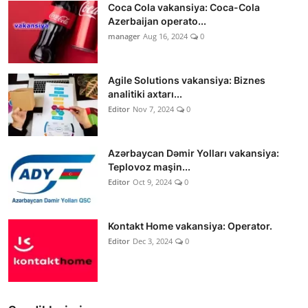
Coca Cola vakansiya: Coca-Cola
Azerbaijan operato...
manager
Aug 16, 2024
0
Agile Solutions vakansiya: Biznes
analitiki axtarı...
Editor
Nov 7, 2024
0
Azərbaycan Dəmir Yolları vakansiya:
Teplovoz maşin...
Editor
Oct 9, 2024
0
Kontakt Home vakansiya: Operator.
Editor
Dec 3, 2024
0