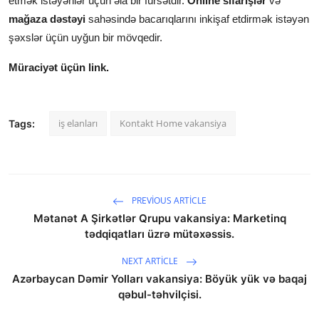
etmək istəyənlər üçün əla bir fürsətdir.
Online sifarişlər
və
mağaza dəstəyi
sahəsində bacarıqlarını inkişaf etdirmək istəyən
şəxslər üçün uyğun bir mövqedir.
Müraciyət üçün link.
iş elanları
Kontakt Home vakansiya
Tags:
PREVIOUS ARTICLE
Mətanət A Şirkətlər Qrupu vakansiya: Marketinq
tədqiqatları üzrə mütəxəssis.
NEXT ARTICLE
Azərbaycan Dəmir Yolları vakansiya: Böyük yük və baqaj
qəbul-təhvilçisi.