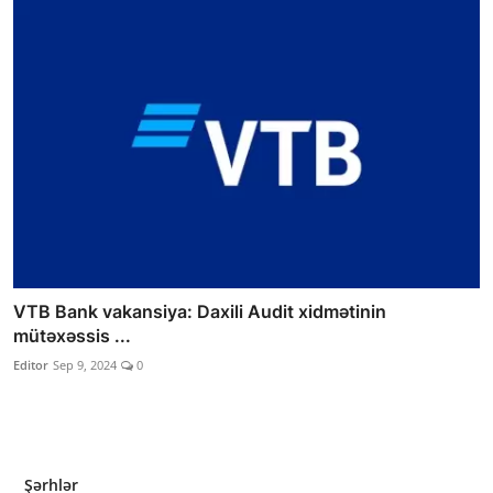
VTB Bank vakansiya: Daxili Audit xidmətinin
mütəxəssis ...
Editor
Sep 9, 2024
0
Şərhlər