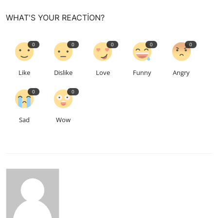
WHAT'S YOUR REACTION?
0
0
0
0
0
Like
Dislike
Love
Funny
Angry
0
0
Sad
Wow