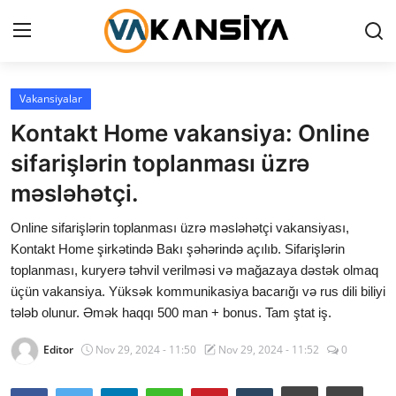
Login
Register
Vakansiyalar
Kontakt Home vakansiya: Online
Ana səhifə
sifarişlərin toplanması üzrə
Vakansiyalar
məsləhətçi.
Maliyyə
Online sifarişlərin toplanması üzrə məsləhətçi vakansiyası,
Kontakt Home şirkətində Bakı şəhərində açılıb. Sifarişlərin
Əlaqə
toplanması, kuryerə təhvil verilməsi və mağazaya dəstək olmaq
üçün vakansiya. Yüksək kommunikasiya bacarığı və rus dili biliyi
Xəbərlər
tələb olunur. Əmək haqqı 500 man + bonus. Tam ştat iş.
AZ
Editor
Nov 29, 2024 - 11:50
Nov 29, 2024 - 11:52
0