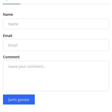
Name
Email
Comment
Şərhi göndər