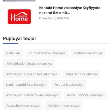
Kontakt Home vakansiya: Keyfiyyətə
nəzarət üzrə mü...
Editor
Dec 5, 2024
0
Pupluyar teqlər
iş elanları
kontakt home vakansiya
unibank vakansiya
AQA Şirkətlər Qrupu vakansiya
Azərbaycan Hava Yolları vakansiya
Paşa Bank vakansiya
bank respublika vakansiya
Yelobank vakansiya
Azərbaycan Dəmir Yolları vakansiya
landau school vakansiya
AccessBank vakansiya
Aztelekom vakansiya