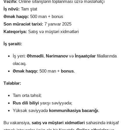
Vəzifə:
Online sifarişlərin toplanması üzrə məsləhətçi
İş növü:
Tam ştat
Əmək haqqı:
500 man + bonus
Son müraciət tarixi:
7 yanvar 2025
Kateqoriya:
Satış və müştəri xidmətləri
İş şəraiti:
İş yeri:
Əhmədli
,
Nərimanov
və
İnşaatçılar
filiallarında
olacaq.
Əmək haqqı:
500 man +
bonus
.
Tələblər:
Tam orta təhsil;
Rus dili biliyi
yaxşı səviyyədə;
Yüksək səviyyədə
kommunikasiya bacarığı
.
Bu vakansiya,
satış və müştəri xidmətləri
sahəsində inkişaf