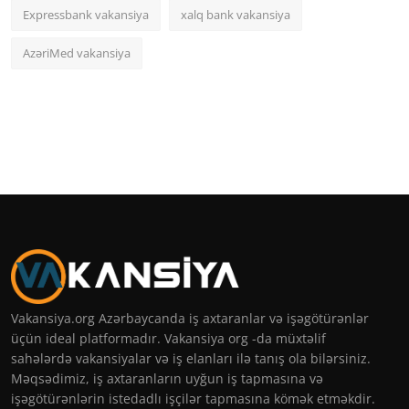
Expressbank vakansiya
xalq bank vakansiya
AzəriMed vakansiya
Vakansiya.org Azərbaycanda iş axtaranlar və işəgötürənlər
üçün ideal platformadır. Vakansiya org -da müxtəlif
sahələrdə vakansiyalar və iş elanları ilə tanış ola bilərsiniz.
Məqsədimiz, iş axtaranların uyğun iş tapmasına və
işəgötürənlərin istedadlı işçilər tapmasına kömək etməkdir.