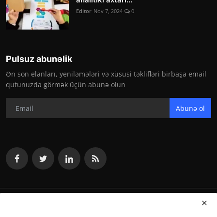
Editor
Nov 7, 2024
0
Pulsuz abunəlik
Ən son elanları, yeniləmələri və xüsusi təklifləri birbaşa email
qutunuzda görmək üçün abunə olun
Abunə ol
vakansiya.org 2024