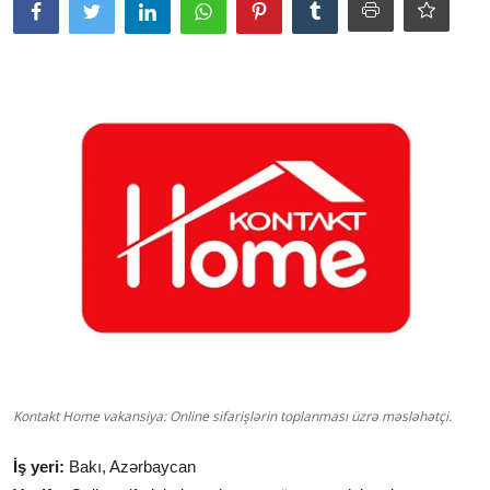
Kontakt Home vakansiya: Online sifarişlərin toplanması üzrə məsləhətçi.
İş yeri:
Bakı, Azərbaycan