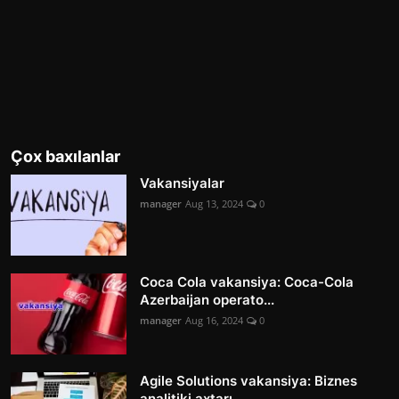
Çox baxılanlar
Vakansiyalar
manager
Aug 13, 2024
0
Coca Cola vakansiya: Coca-Cola
Azerbaijan operato...
manager
Aug 16, 2024
0
Agile Solutions vakansiya: Biznes
analitiki axtarı...