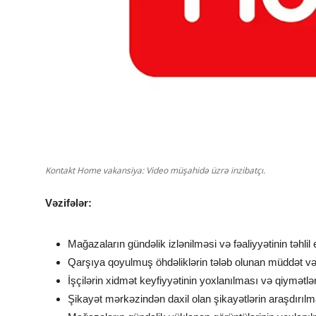
Kontakt Home vakansiya: Video müşahidə üzrə inzibatçı.
Vəzifələr:
Mağazaların gündəlik izlənilməsi və fəaliyyətinin təhlil 
Qarşıya qoyulmuş öhdəliklərin tələb olunan müddət və 
İşçilərin xidmət keyfiyyətinin yoxlanılması və qiymətlə
Şikayət mərkəzindən daxil olan şikayətlərin araşdırılma