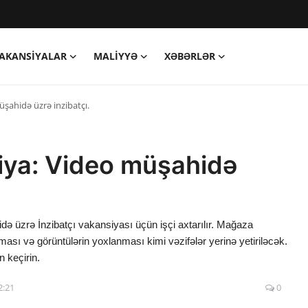
AKANSIYALAR
MALIYYƏ
XƏBƏRLƏR
ahidə üzrə inzibatçı.
ya: Video müşahidə
üzrə İnzibatçı vakansiyası üçün işçi axtarılır. Mağaza
lması və görüntülərin yoxlanması kimi vəzifələr yerinə yetiriləcək.
 keçirin.
2:21
0