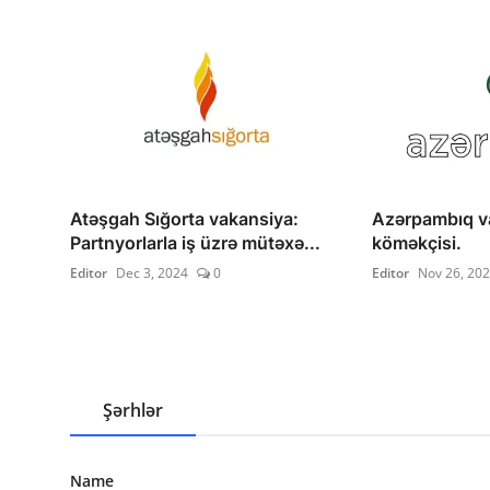
Atəşgah Sığorta vakansiya:
Azərpambıq v
Partnyorlarla iş üzrə mütəxə...
köməkçisi.
Editor
Dec 3, 2024
0
Editor
Nov 26, 20
Şərhlər
Name