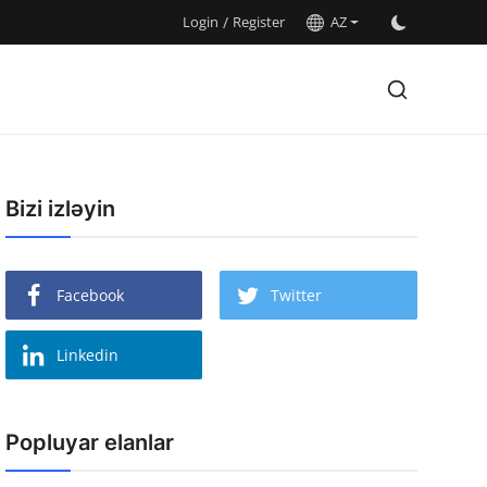
Login
/
Register
AZ
Bizi izləyin
Facebook
Twitter
Linkedin
Popluyar elanlar