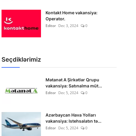
Kontakt Home vakansiya:
Operator.
Editor
Dec 3, 2024
0
Seçdiklərimiz
Mətanət A Şirkətlər Qrupu
vakansiya: Satınalma müt...
Editor
Dec 5, 2024
0
Azərbaycan Hava Yolları
vakansiya: Istehsalatın tə...
Editor
Dec 5, 2024
0