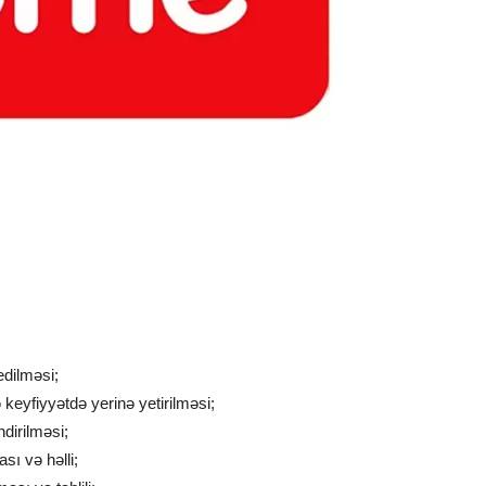
edilməsi;
keyfiyyətdə yerinə yetirilməsi;
ndirilməsi;
sı və həlli;