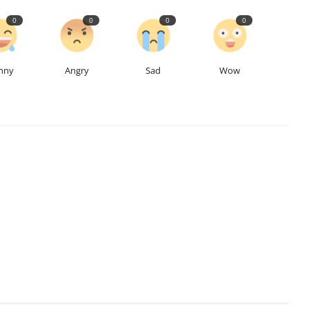
0
0
0
0
nny
Angry
Sad
Wow