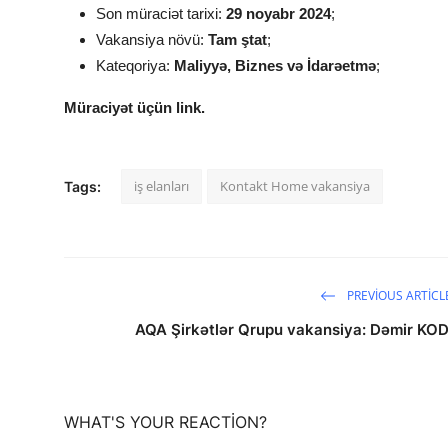
Son müraciət tarixi:
29 noyabr 2024
;
Vakansiya növü:
Tam ştat
;
Kateqoriya:
Maliyyə, Biznes və İdarəetmə
;
Müraciyət üçün link.
iş elanları
Kontakt Home vakansiya
Tags:
PREVIOUS ARTICL
AQA Şirkətlər Qrupu vakansiya: Dəmir KOD
WHAT'S YOUR REACTION?