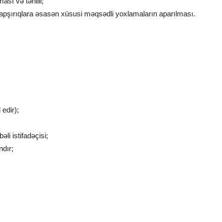
sı və təhlili;
tapşırıqlara əsasən xüsusi məqsədli yoxlamaların aparılması.
 edir);
li istifadəçisi;
ndır;