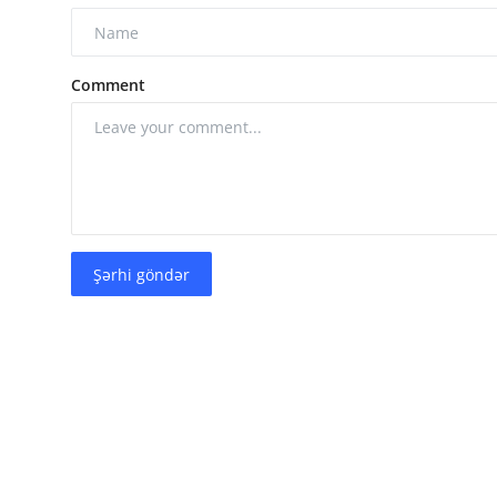
Comment
Şərhi göndər