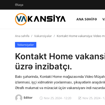
Əlaqə
ANA SƏHIFƏ
V
Login
Register
Ana səhifə
Vakansiyalar
Kontakt Home vakansiya: Video müş
Ana səhifə
Vakansiyalar
Vakansiyalar
Kontakt Home vakansi
Maliyyə
üzrə inzibatçı.
Əlaqə
Bakı şəhərində, Kontakt Home mağazasında Video Müşahidə 
Xəbərlər
izlənməsi, işçi xidmətinin yoxlanması, şikayətlərin araşdırı
Ətraflı məlumat və müraciət üçün vakansiyanı indi nəzərdən
AZ
Editor
Nov 25, 2024 - 12:20
Nov 25, 2024 - 1