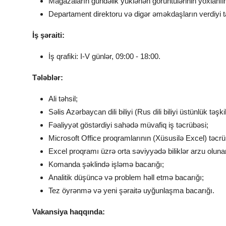
Mağazaların gündəlik yüklənən görüntülərinin yoxlanılma
Departament direktoru və digər əməkdaşların verdiyi 
İş şəraiti:
İş qrafiki: I-V günlər, 09:00 - 18:00.
Tələblər:
Ali təhsil;
Səlis Azərbaycan dili biliyi (Rus dili biliyi üstünlük təşkil
Fəaliyyət göstərdiyi sahədə müvafiq iş təcrübəsi;
Microsoft Office proqramlarının (Xüsusilə Excel) təcrübə
Excel proqramı üzrə orta səviyyədə biliklər arzu oluna
Komanda şəklində işləmə bacarığı;
Analitik düşüncə və problem həll etmə bacarığı;
Tez öyrənmə və yeni şəraitə uyğunlaşma bacarığı.
Vakansiya haqqında: