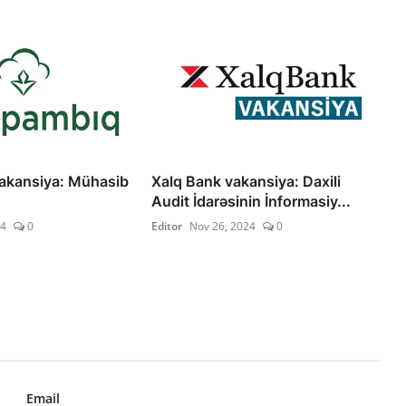
akansiya: Mühasib
Xalq Bank vakansiya: Daxili
Audit İdarəsinin İnformasiy...
24
0
Editor
Nov 26, 2024
0
Email