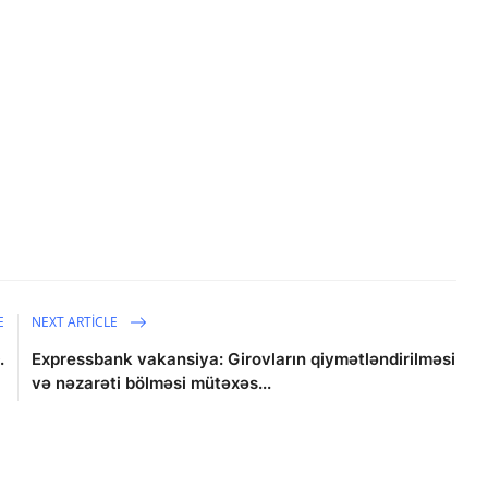
E
NEXT ARTICLE
.
Expressbank vakansiya: Girovların qiymətləndirilməsi
və nəzarəti bölməsi mütəxəs...