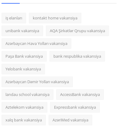
iş elanları
kontakt home vakansiya
unibank vakansiya
AQA Şirkətlər Qrupu vakansiya
Azərbaycan Hava Yolları vakansiya
Paşa Bank vakansiya
bank respublika vakansiya
Yelobank vakansiya
Azərbaycan Dəmir Yolları vakansiya
landau school vakansiya
AccessBank vakansiya
Aztelekom vakansiya
Expressbank vakansiya
xalq bank vakansiya
AzəriMed vakansiya