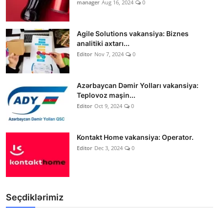
manager
Aug 16, 2024
0
Agile Solutions vakansiya: Biznes
analitiki axtarı...
Editor
Nov 7, 2024
0
Azərbaycan Dəmir Yolları vakansiya:
Teplovoz maşin...
Editor
Oct 9, 2024
0
Kontakt Home vakansiya: Operator.
Editor
Dec 3, 2024
0
Seçdiklərimiz