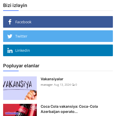
Bizi izləyin
Facebook
Twitter
Linkedin
Popluyar elanlar
Vakansiyalar
manager
Aug 13, 2024
0
Coca Cola vakansiya: Coca-Cola
Azerbaijan operato...