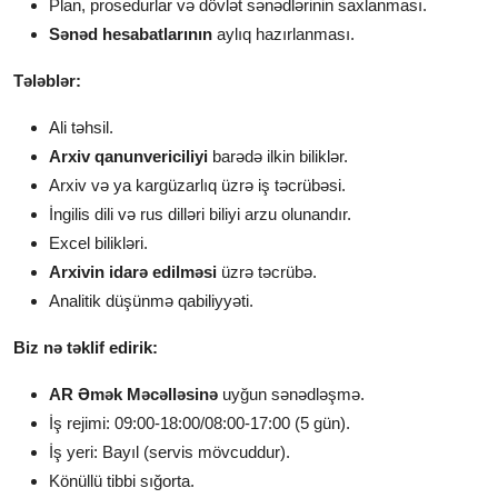
Plan, prosedurlar və dövlət sənədlərinin saxlanması.
Sənəd hesabatlarının
aylıq hazırlanması.
Tələblər:
Ali təhsil.
Arxiv qanunvericiliyi
barədə ilkin biliklər.
Arxiv və ya kargüzarlıq üzrə iş təcrübəsi.
İngilis dili və rus dilləri biliyi arzu olunandır.
Excel bilikləri.
Arxivin idarə edilməsi
üzrə təcrübə.
Analitik düşünmə qabiliyyəti.
Biz nə təklif edirik:
AR Əmək Məcəlləsinə
uyğun sənədləşmə.
İş rejimi: 09:00-18:00/08:00-17:00 (5 gün).
İş yeri: Bayıl (servis mövcuddur).
Könüllü tibbi sığorta.