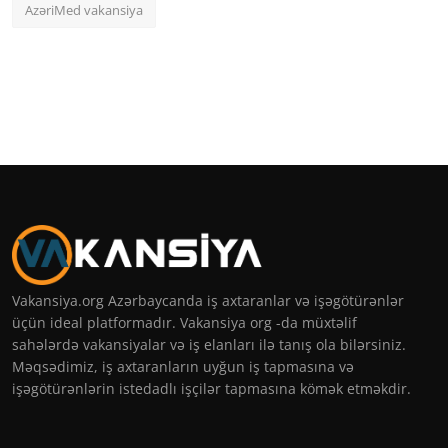
AzəriMed vakansiya
Vakansiya.org Azərbaycanda iş axtaranlar və işəgötürənlər
üçün ideal platformadır. Vakansiya org -da müxtəlif
sahələrdə vakansiyalar və iş elanları ilə tanış ola bilərsiniz.
Məqsədimiz, iş axtaranların uyğun iş tapmasına və
işəgötürənlərin istedadlı işçilər tapmasına kömək etməkdir.