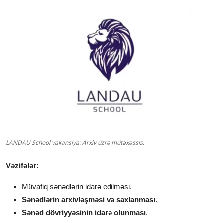
LANDAU School vakansiya: Arxiv üzrə mütəxəssis.
Vəzifələr:
Müvafiq sənədlərin idarə edilməsi.
Sənədlərin arxivləşməsi və saxlanması
.
Sənəd dövriyyəsinin idarə olunması
.