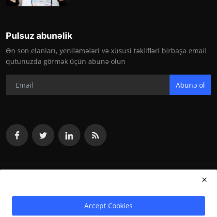
Pulsuz abunəlik
Ən son elanları, yeniləmələri və xüsusi təklifləri birbaşa email
qutunuzda görmək üçün abunə olun
Abunə ol
vakansiya.org 2024
Accept Cookies
Terms & Conditions