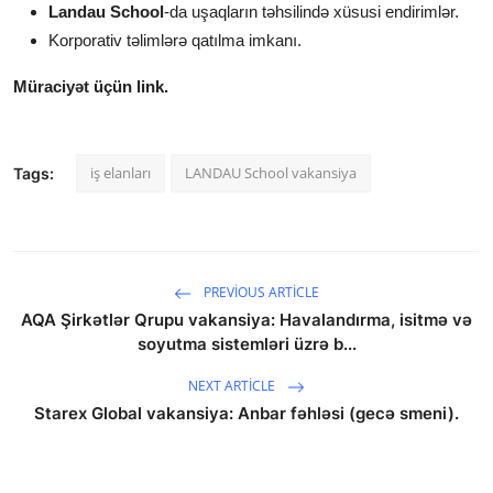
Landau School
-da uşaqların təhsilində xüsusi endirimlər.
Korporativ təlimlərə qatılma imkanı.
Müraciyət üçün link.
iş elanları
LANDAU School vakansiya
Tags:
PREVIOUS ARTICLE
AQA Şirkətlər Qrupu vakansiya: Havalandırma, isitmə və
soyutma sistemləri üzrə b...
NEXT ARTICLE
Starex Global vakansiya: Anbar fəhləsi (gecə smeni).