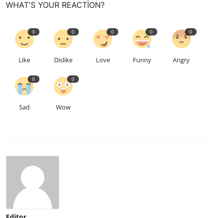
WHAT'S YOUR REACTION?
0
0
0
0
0
Like
Dislike
Love
Funny
Angry
0
0
Sad
Wow
Editor