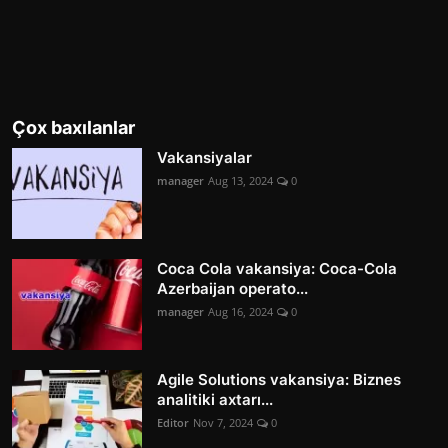
Çox baxılanlar
Vakansiyalar
manager
Aug 13, 2024
0
Coca Cola vakansiya: Coca-Cola
Azerbaijan operato...
manager
Aug 16, 2024
0
Agile Solutions vakansiya: Biznes
analitiki axtarı...
Editor
Nov 7, 2024
0