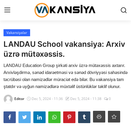
Login
Register
Vakansiyalar
LANDAU School vakansiya: Arxiv
Ana səhifə
üzrə mütəxəssis.
Vakansiyalar
LANDAU Education Group şirkəti arxiv üzrə mütəxəssis axtarır.
Arxivləşdirmə, sənəd idarəetməsi və sənəd dövriyyəsi sahəsində
Maliyyə
təcrübəsi olan namizədlər müraciət edə bilər. Bu vakansiya tam
ştatdır və uyğun namizədlərə müxtəlif üstünlüklər təklif olunur.
Əlaqə
Editor
Dec 5, 2024 - 11:36
Dec 5, 2024 - 11:38
0
Xəbərlər
AZ