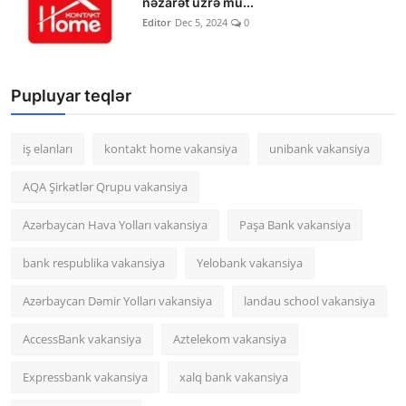
nəzarət üzrə mü...
Editor
Dec 5, 2024
0
Pupluyar teqlər
iş elanları
kontakt home vakansiya
unibank vakansiya
AQA Şirkətlər Qrupu vakansiya
Azərbaycan Hava Yolları vakansiya
Paşa Bank vakansiya
bank respublika vakansiya
Yelobank vakansiya
Azərbaycan Dəmir Yolları vakansiya
landau school vakansiya
AccessBank vakansiya
Aztelekom vakansiya
Expressbank vakansiya
xalq bank vakansiya