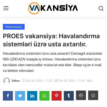
Login
Register
Vakansiyalar
PROES vakansiya: Havalandırma
Ana səhifə
sistemləri üzrə usta axtarılır.
Vakansiyalar
Havalandırma sistemləri üzrə usta axtarılır! Dərnəgül ərazisində
900-1200 AZN maaşla iş imkanı. Havalandırma sistemləri üzrə
Maliyyə
təcrübəsi olan namizədlər müraciət edə bilər. Əlaqə üçün e-mail
və telefon nömrələri.
Əlaqə
Editor
Oct 28, 2024 - 11:52
Oct 28, 2024 - 11:54
0
Xəbərlər
AZ