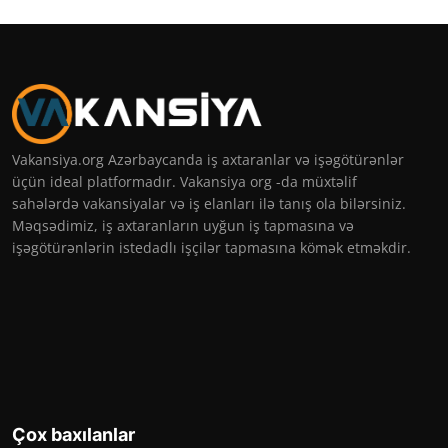
Vakansiya.org Azərbaycanda iş axtaranlar və işəgötürənlər
üçün ideal platformadır. Vakansiya org -da müxtəlif
sahələrdə vakansiyalar və iş elanları ilə tanış ola bilərsiniz.
Məqsədimiz, iş axtaranların uyğun iş tapmasına və
işəgötürənlərin istedadlı işçilər tapmasına kömək etməkdir.
Çox baxılanlar