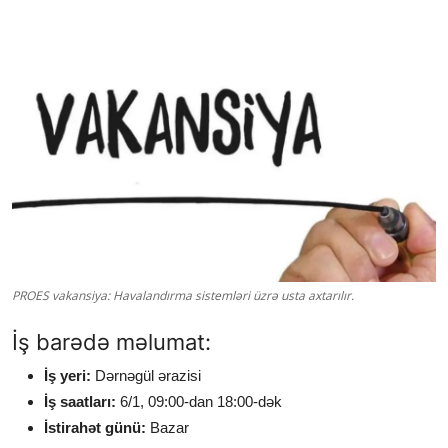
PROES vakansiya: Havalandırma sistemləri üzrə usta axtarılır.
İş barədə məlumat:
İş yeri:
Dərnəgül ərazisi
İş saatları:
6/1, 09:00-dan 18:00-dək
İstirahət günü:
Bazar