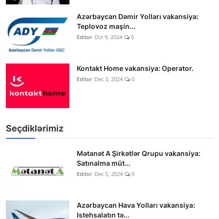
Azərbaycan Dəmir Yolları vakansiya:
Teplovoz maşin...
Editor
Oct 9, 2024
0
Kontakt Home vakansiya: Operator.
Editor
Dec 3, 2024
0
Seçdiklərimiz
Mətanət A Şirkətlər Qrupu vakansiya:
Satınalma müt...
Editor
Dec 5, 2024
0
Azərbaycan Hava Yolları vakansiya:
Istehsalatın tə...