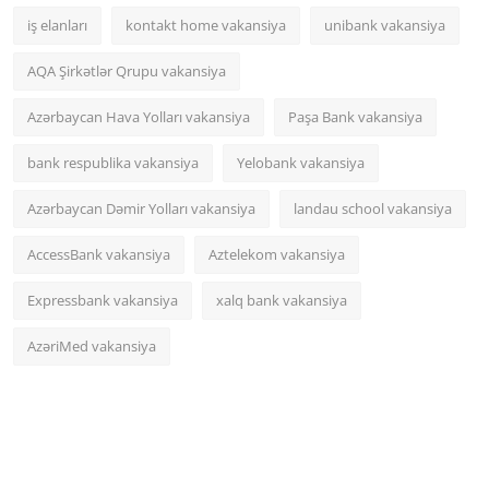
iş elanları
kontakt home vakansiya
unibank vakansiya
AQA Şirkətlər Qrupu vakansiya
Azərbaycan Hava Yolları vakansiya
Paşa Bank vakansiya
bank respublika vakansiya
Yelobank vakansiya
Azərbaycan Dəmir Yolları vakansiya
landau school vakansiya
AccessBank vakansiya
Aztelekom vakansiya
Expressbank vakansiya
xalq bank vakansiya
AzəriMed vakansiya