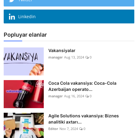
Linkedin
Popluyar elanlar
Vakansiyalar
manager
Aug 13, 2024
0
Coca Cola vakansiya: Coca-Cola
Azerbaijan operato...
manager
Aug 16, 2024
0
Agile Solutions vakansiya: Biznes
analitiki axtarı...
Editor
Nov 7, 2024
0