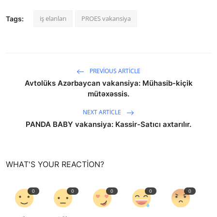
iş elanları
PROES vakansiya
Tags:
PREVIOUS ARTICLE
Avtolüks Azərbaycan vakansiya: Mühasib-kiçik
mütəxəssis.
NEXT ARTICLE
PANDA BABY vakansiya: Kassir-Satıcı axtarılır.
WHAT'S YOUR REACTION?
0
0
0
0
0