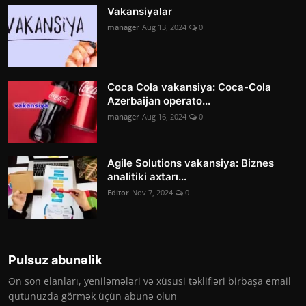
Vakansiyalar
manager
Aug 13, 2024
0
Coca Cola vakansiya: Coca-Cola
Azerbaijan operato...
manager
Aug 16, 2024
0
Agile Solutions vakansiya: Biznes
analitiki axtarı...
Editor
Nov 7, 2024
0
Pulsuz abunəlik
Ən son elanları, yeniləmələri və xüsusi təklifləri birbaşa email
qutunuzda görmək üçün abunə olun