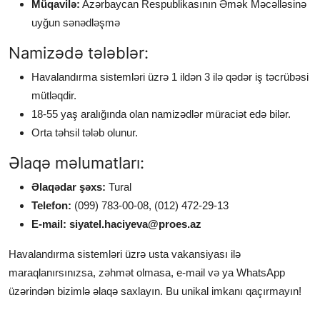
Müqavilə:
Azərbaycan Respublikasının Əmək Məcəlləsinə
uyğun sənədləşmə
Namizədə tələblər:
Havalandırma sistemləri üzrə 1 ildən 3 ilə qədər iş təcrübəsi
mütləqdir.
18-55 yaş aralığında olan namizədlər müraciət edə bilər.
Orta təhsil tələb olunur.
Əlaqə məlumatları:
Əlaqədar şəxs:
Tural
Telefon:
(099) 783-00-08, (012) 472-29-13
E-mail:
siyatel.haciyeva@proes.az
Havalandırma sistemləri üzrə usta vakansiyası ilə
maraqlanırsınızsa, zəhmət olmasa, e-mail və ya WhatsApp
üzərindən bizimlə əlaqə saxlayın. Bu unikal imkanı qaçırmayın!