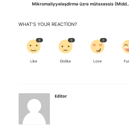
Mikromaliyyələşdirmə üzrə mütəxəssis (Midd..
WHAT'S YOUR REACTION?
0
0
0
Like
Dislike
Love
Fu
Editor