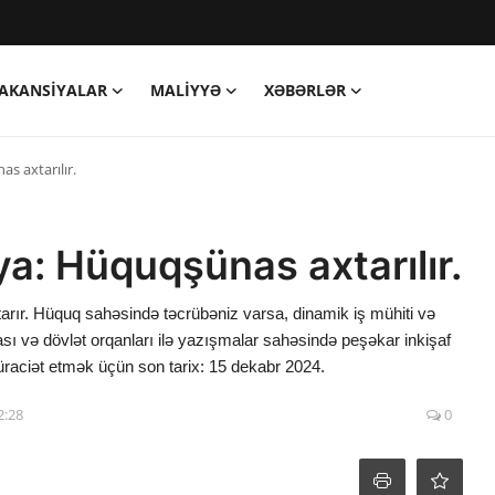
AKANSIYALAR
MALIYYƏ
XƏBƏRLƏR
s axtarılır.
a: Hüquqşünas axtarılır.
arır. Hüquq sahəsində təcrübəniz varsa, dinamik iş mühiti və
ası və dövlət orqanları ilə yazışmalar sahəsində peşəkar inkişaf
üraciət etmək üçün son tarix: 15 dekabr 2024.
2:28
0