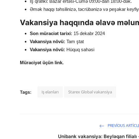
İş qrafiki: Bazar ertəsi-Cümə 09:00-dan 18:00-dək.
Əmək haqqı təhsilinizə, təcrübənizə və peşəkar keyfi
Vakansiya haqqında əlavə məlu
Son müraciət tarixi:
15 dekabr 2024
Vakansiya növü:
Tam ştat
Vakansiya növü:
Hüquq sahəsi
Müraciyət üçün link.
iş elanları
Starex Global vakansiya
Tags:
PREVIOUS ARTICL
Unibank vakansiya: Beyləqan filialı 