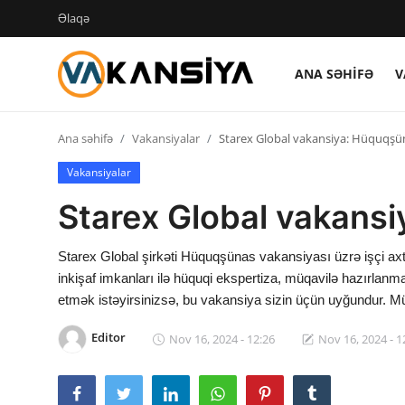
Əlaqə
ANA SƏHIFƏ
V
Login
Register
Ana səhifə
Vakansiyalar
Starex Global vakansiya: Hüquqşüna
Ana səhifə
Vakansiyalar
Vakansiyalar
Starex Global vakansiy
Maliyyə
Starex Global şirkəti Hüquqşünas vakansiyası üzrə işçi axt
Əlaqə
inkişaf imkanları ilə hüquqi ekspertiza, müqavilə hazırlanm
etmək istəyirsinizsə, bu vakansiya sizin üçün uyğundur. M
Xəbərlər
Editor
Nov 16, 2024 - 12:26
Nov 16, 2024 - 1
AZ