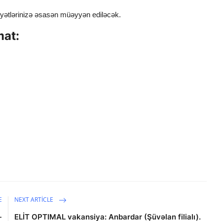
yyətlərinizə əsasən müəyyən ediləcək.
mat:
E
NEXT ARTICLE
-
ELİT OPTIMAL vakansiya: Anbardar (Şüvəlan filialı).