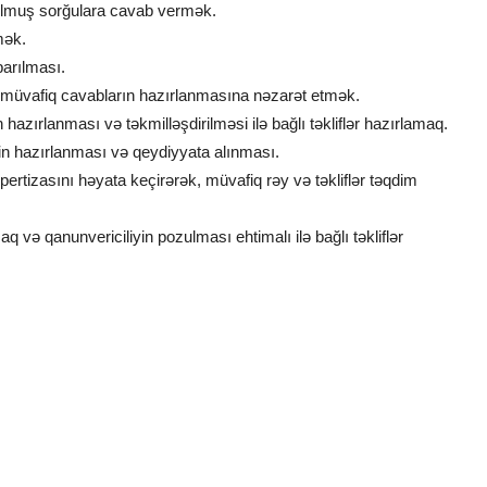
 olmuş sorğulara cavab vermək.
mək.
parılması.
ə müvafiq cavabların hazırlanmasına nəzarət etmək.
 hazırlanması və təkmilləşdirilməsi ilə bağlı təkliflər hazırlamaq.
n hazırlanması və qeydiyyata alınması.
ertizasını həyata keçirərək, müvafiq rəy və təkliflər təqdim
aq və qanunvericiliyin pozulması ehtimalı ilə bağlı təkliflər