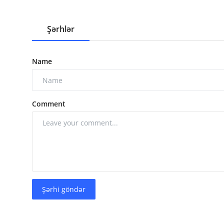
Şərhlər
Name
Comment
Şərhi göndər