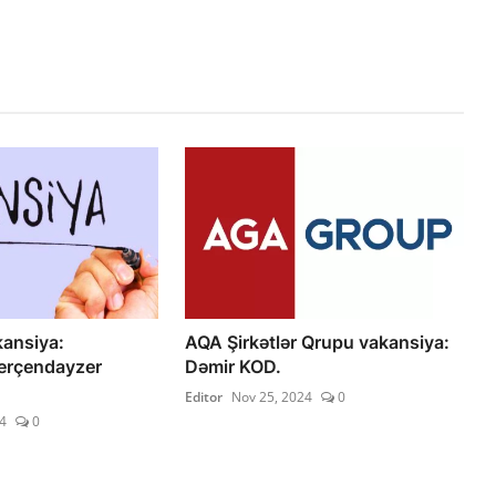
ansiya:
AQA Şirkətlər Qrupu vakansiya:
erçendayzer
Dəmir KOD.
Editor
Nov 25, 2024
0
4
0