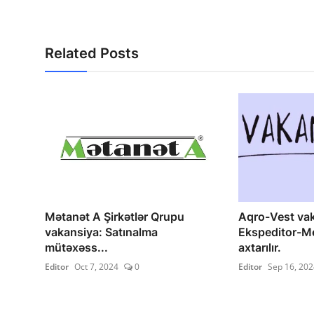
Related Posts
Mətanət A Şirkətlər Qrupu
Aqro-Vest vak
vakansiya: Satınalma
Ekspeditor-M
mütəxəss...
axtarılır.
Editor
Oct 7, 2024
0
Editor
Sep 16, 202