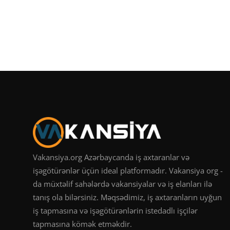
Vakansiya.org Azərbaycanda iş axtaranlar və
işəgötürənlər üçün ideal platformadır. Vakansiya org -
da müxtəlif sahələrdə vakansiyalar və iş elanları ilə
tanış ola bilərsiniz. Məqsədimiz, iş axtaranların uyğun
iş tapmasına və işəgötürənlərin istedadlı işçilər
tapmasına kömək etməkdir.