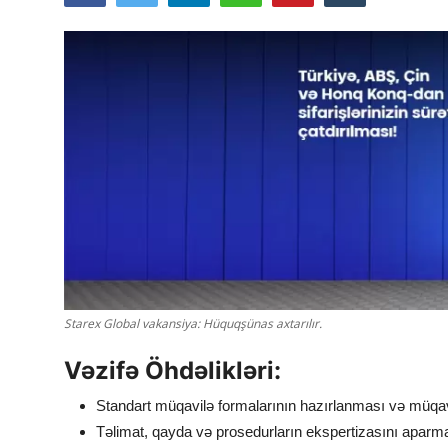
Starex Global vakansiya: Hüquqşünas axtarılır.
Vəzifə Öhdəlikləri:
Standart müqavilə formalarının hazırlanması və müqavi
Təlimat, qayda və prosedurların ekspertizasını aparma