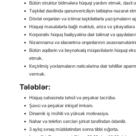
Bütün struktur bölmələrə hüquqi yardım etmək, daxil
Təşkilat daxilində qanunvericiliyin tətbiqinə nəzarət et
Dövlət orqanları və ictimai təşkilatlarla yazışmaların a
Hüquqi məsələlərlə bağlı məktub, ərizə və şikayətlər
Korporativ hüquq fəaliyyətinə dair təlimat və qaydaların
Nizamnamə və idarəetmə orqanlarının əsasnamələrini
Bütün əqdlərin və beynəlxalq müqavilələrin hüquqi eksp
etmək.
Keçirilmiş yoxlamaların nəticələrinə dair təhlillər aparm
vermək.
Tələblər:
Hüquq sahəsində təhsil və peşəkar təcrübə.
Şəxsi və peşəkar inkişaf imkanı.
Dinamik iş mühiti və yüksək motivasiya.
Nahar və telefon xərcləri şirkət tərəfindən ödənilir.
3 aylıq sınaq müddətindən sonra tibbi sığorta.