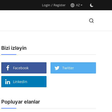
Login
/
Register
AZ
Bizi izləyin
Facebook
Twitter
Linkedin
Popluyar elanlar