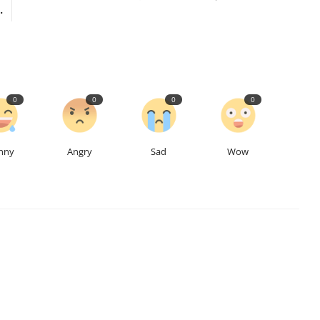
.
0
0
0
0
nny
Angry
Sad
Wow