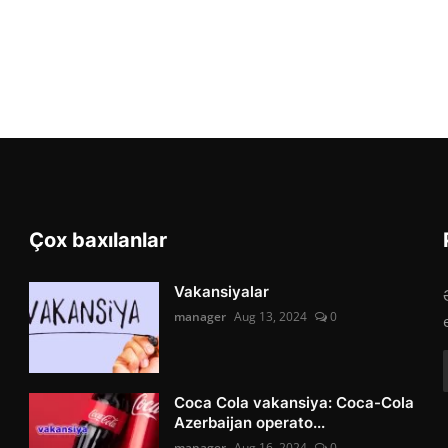
Çox baxılanlar
Vakansiyalar
manager
Aug 13, 2024
0
Coca Cola vakansiya: Coca-Cola
Azerbaijan operato...
manager
Aug 16, 2024
0