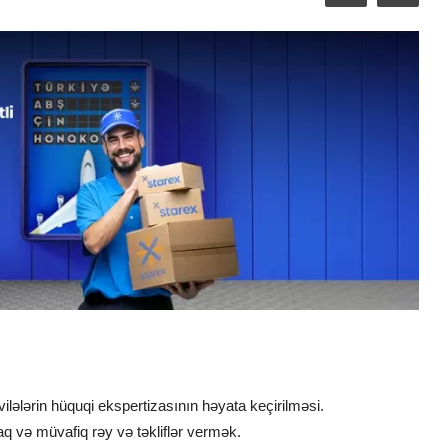
lələrin hüquqi ekspertizasının həyata keçirilməsi.
q və müvafiq rəy və təkliflər vermək.