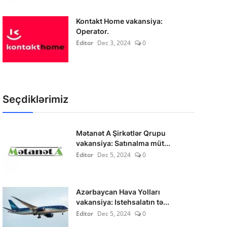
Kontakt Home vakansiya:
Operator.
Editor
Dec 3, 2024
0
Seçdiklərimiz
Mətanət A Şirkətlər Qrupu
vakansiya: Satınalma müt...
Editor
Dec 5, 2024
0
Azərbaycan Hava Yolları
vakansiya: Istehsalatın tə...
Editor
Dec 5, 2024
0