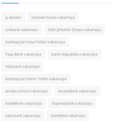
iş elanları
kontakt home vakansiya
unibank vakansiya
AQA Şirkətlər Qrupu vakansiya
Azərbaycan Hava Yolları vakansiya
Paşa Bank vakansiya
bank respublika vakansiya
Yelobank vakansiya
Azərbaycan Dəmir Yolları vakansiya
landau school vakansiya
AccessBank vakansiya
Aztelekom vakansiya
Expressbank vakansiya
xalq bank vakansiya
AzəriMed vakansiya