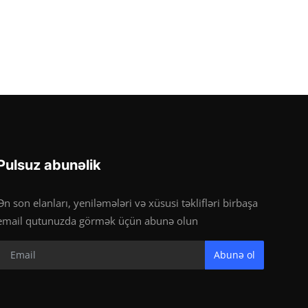
Pulsuz abunəlik
Ən son elanları, yeniləmələri və xüsusi təklifləri birbaşa
email qutunuzda görmək üçün abunə olun
Abunə ol