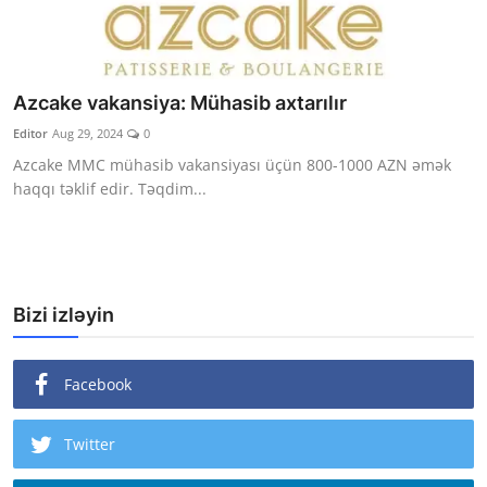
Azcake vakansiya: Mühasib axtarılır
Editor
Aug 29, 2024
0
Azcake MMC mühasib vakansiyası üçün 800-1000 AZN əmək
haqqı təklif edir. Təqdim...
Bizi izləyin
Facebook
Twitter