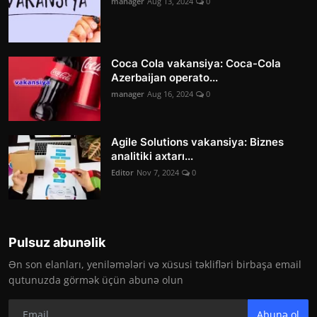
manager
Aug 13, 2024
0
Coca Cola vakansiya: Coca-Cola
Azerbaijan operato...
manager
Aug 16, 2024
0
Agile Solutions vakansiya: Biznes
analitiki axtarı...
Editor
Nov 7, 2024
0
Pulsuz abunəlik
Ən son elanları, yeniləmələri və xüsusi təklifləri birbaşa email
qutunuzda görmək üçün abunə olun
Abunə ol