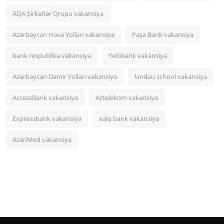
AQA Şirkətlər Qrupu vakansiya
Azərbaycan Hava Yolları vakansiya
Paşa Bank vakansiya
bank respublika vakansiya
Yelobank vakansiya
Azərbaycan Dəmir Yolları vakansiya
landau school vakansiya
AccessBank vakansiya
Aztelekom vakansiya
Expressbank vakansiya
xalq bank vakansiya
AzəriMed vakansiya