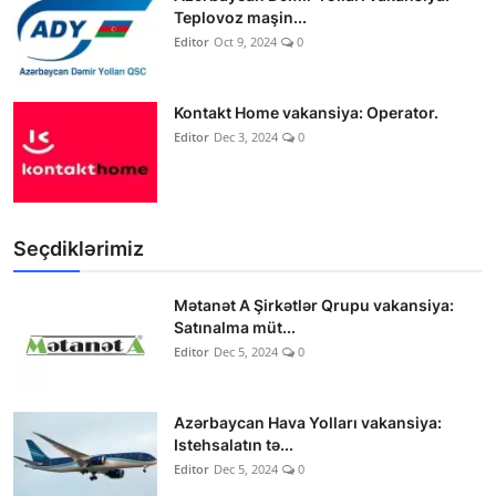
Teplovoz maşin...
Editor
Oct 9, 2024
0
Kontakt Home vakansiya: Operator.
Editor
Dec 3, 2024
0
Seçdiklərimiz
Mətanət A Şirkətlər Qrupu vakansiya:
Satınalma müt...
Editor
Dec 5, 2024
0
Azərbaycan Hava Yolları vakansiya:
Istehsalatın tə...
Editor
Dec 5, 2024
0