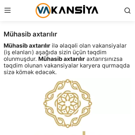
Mühasib axtarılır
Login
Register
Mühasib axtarılır
ilə əlaqəli olan vakansiyalar
Ana səhifə
(iş elanları) aşağıda sizin üçün təqdim
olunmuşdur.
Mühasib axtarılır
axtarırsınızsa
Vakansiyalar
təqdim olunan vakansiyalar karyera qurmaqda
sizə kömək edəcək.
Maliyyə
Əlaqə
Xəbərlər
AZ