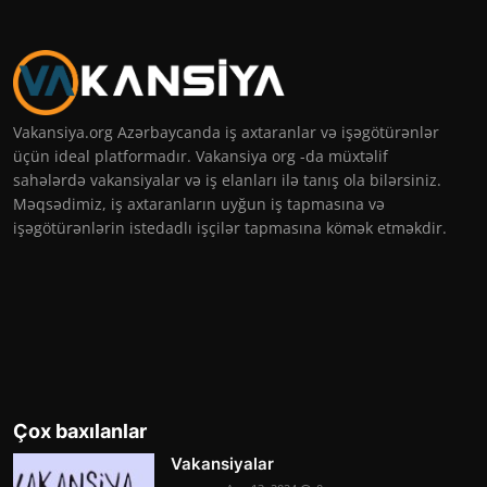
Vakansiya.org Azərbaycanda iş axtaranlar və işəgötürənlər
üçün ideal platformadır. Vakansiya org -da müxtəlif
sahələrdə vakansiyalar və iş elanları ilə tanış ola bilərsiniz.
Məqsədimiz, iş axtaranların uyğun iş tapmasına və
işəgötürənlərin istedadlı işçilər tapmasına kömək etməkdir.
Çox baxılanlar
Vakansiyalar