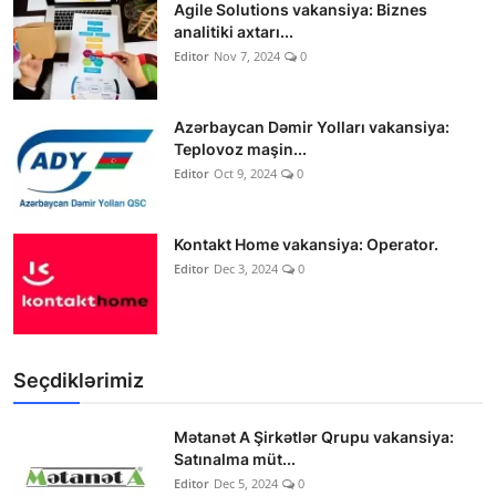
Agile Solutions vakansiya: Biznes
analitiki axtarı...
Editor
Nov 7, 2024
0
Azərbaycan Dəmir Yolları vakansiya:
Teplovoz maşin...
Editor
Oct 9, 2024
0
Kontakt Home vakansiya: Operator.
Editor
Dec 3, 2024
0
Seçdiklərimiz
Mətanət A Şirkətlər Qrupu vakansiya:
Satınalma müt...
Editor
Dec 5, 2024
0