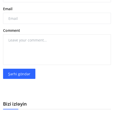
Email
Comment
Şərhi göndər
Bizi izləyin