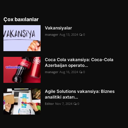
Çox baxılanlar
Vakansiyalar
manager
Aug 13, 2024
0
Coca Cola vakansiya: Coca-Cola
Azerbaijan operato...
manager
Aug 16, 2024
0
Agile Solutions vakansiya: Biznes
analitiki axtarı...
Editor
Nov 7, 2024
0