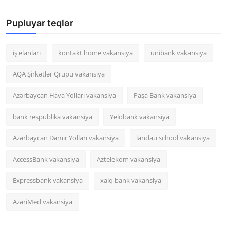
Pupluyar teqlər
iş elanları
kontakt home vakansiya
unibank vakansiya
AQA Şirkətlər Qrupu vakansiya
Azərbaycan Hava Yolları vakansiya
Paşa Bank vakansiya
bank respublika vakansiya
Yelobank vakansiya
Azərbaycan Dəmir Yolları vakansiya
landau school vakansiya
AccessBank vakansiya
Aztelekom vakansiya
Expressbank vakansiya
xalq bank vakansiya
AzəriMed vakansiya