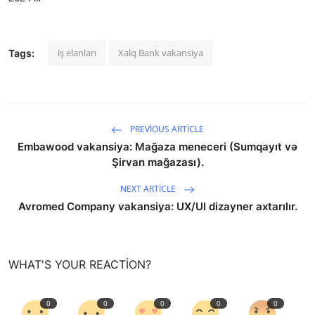
iş elanları
Xalq Bank vakansiya
Tags:
PREVIOUS ARTICLE
Embawood vakansiya: Mağaza meneceri (Sumqayıt və
Şirvan mağazası).
NEXT ARTICLE
Avromed Company vakansiya: UX/UI dizayner axtarılır.
WHAT'S YOUR REACTION?
0
0
0
0
0