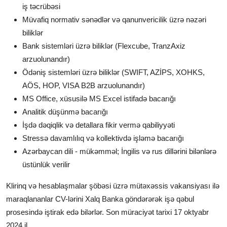
iş təcrübəsi
Müvafiq normativ sənədlər və qanunvericilik üzrə nəzəri
biliklər
Bank sistemləri üzrə biliklər (Flexcube, TranzAxiz
arzuolunandır)
Ödəniş sistemləri üzrə biliklər (SWIFT, AZİPS, XOHKS,
AÖS, HOP, VISA B2B arzuolunandır)
MS Office, xüsusilə MS Excel istifadə bacarığı
Analitik düşünmə bacarığı
İşdə dəqiqlik və detallara fikir vermə qabiliyyəti
Stressə davamlılıq və kollektivdə işləmə bacarığı
Azərbaycan dili - mükəmməl; İngilis və rus dillərini bilənlərə
üstünlük verilir
Klirinq və hesablaşmalar şöbəsi üzrə mütəxəssis
vakansiyası ilə
maraqlananlar CV-lərini Xalq Banka göndərərək işə qəbul
prosesində iştirak edə bilərlər. Son müraciyət tarixi 17 oktyabr
2024 il.