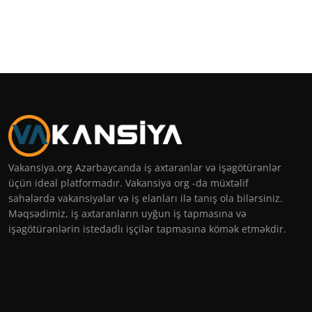
Vakansiya.org Azərbaycanda iş axtaranlar və işəgötürənlər
üçün ideal platformadır. Vakansiya org -da müxtəlif
sahələrdə vakansiyalar və iş elanları ilə tanış ola bilərsiniz.
Məqsədimiz, iş axtaranların uyğun iş tapmasına və
işəgötürənlərin istedadlı işçilər tapmasına kömək etməkdir.