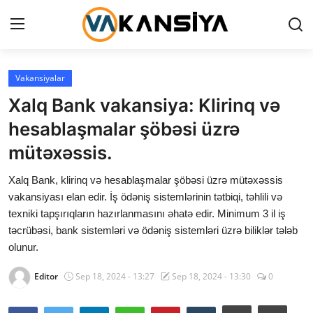
Login
Register
Vakansiyalar
Xalq Bank vakansiya: Klirinq və
Ana səhifə
hesablaşmalar şöbəsi üzrə
Vakansiyalar
mütəxəssis.
Maliyyə
Xalq Bank, klirinq və hesablaşmalar şöbəsi üzrə mütəxəssis
vakansiyası elan edir. İş ödəniş sistemlərinin tətbiqi, təhlili və
Əlaqə
texniki tapşırıqların hazırlanmasını əhatə edir. Minimum 3 il iş
təcrübəsi, bank sistemləri və ödəniş sistemləri üzrə biliklər tələb
Xəbərlər
olunur.
AZ
Editor
Sep 18, 2024 - 13:27
Sep 18, 2024 - 13:30
0