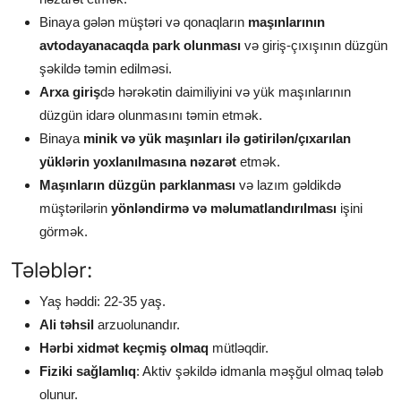
Binaya gələn müştəri və qonaqların
maşınlarının
avtodayanacaqda park olunması
və giriş-çıxışının düzgün
şəkildə təmin edilməsi.
Arxa giriş
də hərəkətin daimiliyini və yük maşınlarının
düzgün idarə olunmasını təmin etmək.
Binaya
minik və yük maşınları ilə gətirilən/çıxarılan
yüklərin yoxlanılmasına nəzarət
etmək.
Maşınların düzgün parklanması
və lazım gəldikdə
müştərilərin
yönləndirmə və məlumatlandırılması
işini
görmək.
Tələblər:
Yaş həddi: 22-35 yaş.
Ali təhsil
arzuolunandır.
Hərbi xidmət keçmiş olmaq
mütləqdir.
Fiziki sağlamlıq
: Aktiv şəkildə idmanla məşğul olmaq tələb
olunur.