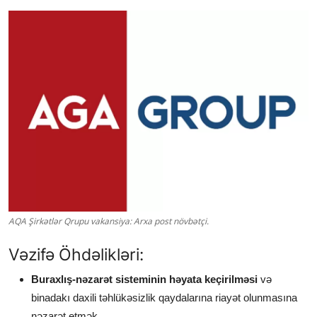
AQA Şirkətlər Qrupu vakansiya: Arxa post növbətçi.
Vəzifə Öhdəlikləri:
Buraxlış-nəzarət sisteminin həyata keçirilməsi
və
binadakı daxili təhlükəsizlik qaydalarına riayət olunmasına
nəzarət etmək.