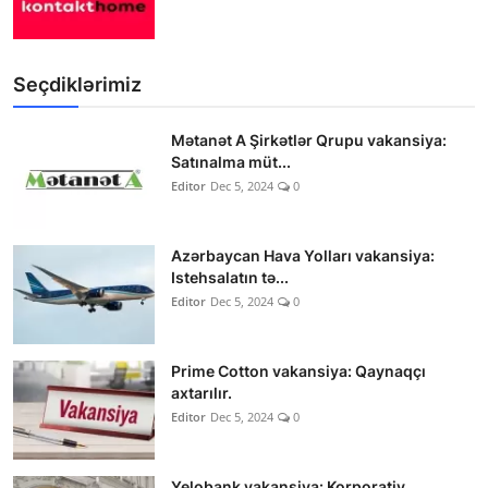
Seçdiklərimiz
Mətanət A Şirkətlər Qrupu vakansiya:
Satınalma müt...
Editor
Dec 5, 2024
0
Azərbaycan Hava Yolları vakansiya:
Istehsalatın tə...
Editor
Dec 5, 2024
0
Prime Cotton vakansiya: Qaynaqçı
axtarılır.
Editor
Dec 5, 2024
0
Yelobank vakansiya: Korporativ