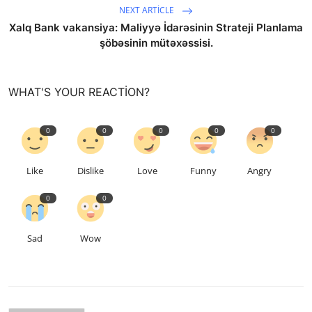
NEXT ARTICLE
Xalq Bank vakansiya: Maliyyə İdarəsinin Strateji Planlama
şöbəsinin mütəxəssisi.
WHAT'S YOUR REACTION?
0
0
0
0
0
Like
Dislike
Love
Funny
Angry
0
0
Sad
Wow