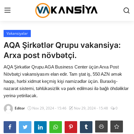
Login
Register
Vakansiyalar
AQA Şirkətlər Qrupu vakansiya:
Ana səhifə
Arxa post növbətçi.
Vakansiyalar
AQA Şirkətlər Qrupu AGA Business Center üçün Arxa Post
Növbətçi vakansiyasını elan edir. Tam ştat iş, 550 AZN əmək
Maliyyə
haqqı, hərbi xidmət keçmiş kişi namizədlər üçün. Buraxlış-
nəzarət sistemi, təhlükəsizlik və park edilməsi ilə bağlı öhdəliklər
Əlaqə
yerinə yetiriləcək.
Xəbərlər
Editor
Nov 29, 2024 - 15:46
Nov 29, 2024 - 15:48
0
AZ