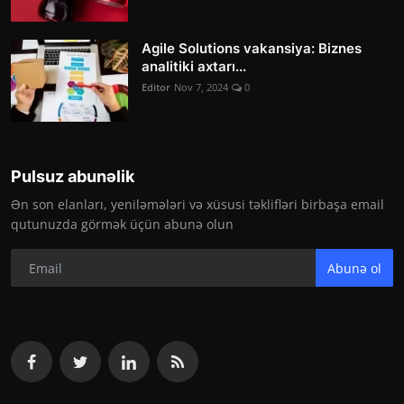
Agile Solutions vakansiya: Biznes
analitiki axtarı...
Editor
Nov 7, 2024
0
Pulsuz abunəlik
Ən son elanları, yeniləmələri və xüsusi təklifləri birbaşa email
qutunuzda görmək üçün abunə olun
Abunə ol