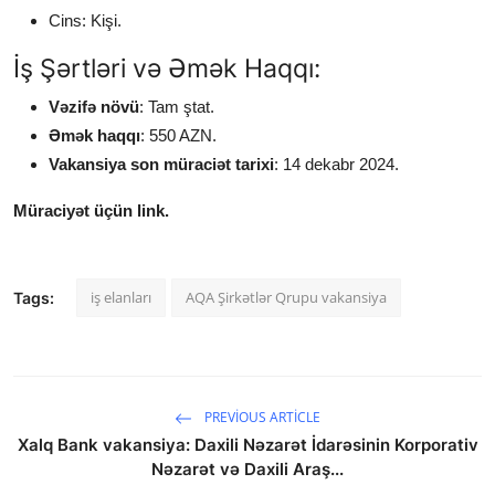
Cins: Kişi.
İş Şərtləri və Əmək Haqqı:
Vəzifə növü
: Tam ştat.
Əmək haqqı
: 550 AZN.
Vakansiya son müraciət tarixi
: 14 dekabr 2024.
Müraciyət üçün link.
iş elanları
AQA Şirkətlər Qrupu vakansiya
Tags:
PREVIOUS ARTICLE
Xalq Bank vakansiya: Daxili Nəzarət İdarəsinin Korporativ
Nəzarət və Daxili Araş...