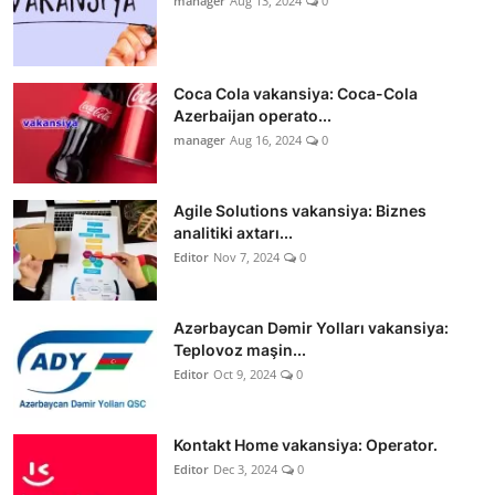
manager
Aug 13, 2024
0
Coca Cola vakansiya: Coca-Cola
Azerbaijan operato...
manager
Aug 16, 2024
0
Agile Solutions vakansiya: Biznes
analitiki axtarı...
Editor
Nov 7, 2024
0
Azərbaycan Dəmir Yolları vakansiya:
Teplovoz maşin...
Editor
Oct 9, 2024
0
Kontakt Home vakansiya: Operator.
Editor
Dec 3, 2024
0