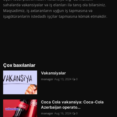
sahələrdə vakansiyalar və iş elanları ilə tanış ola bilərsiniz.
Məqsədimiz, iş axtaranların uyğun iş tapmasına və
işəgötürənlərin istedadlı işçilər tapmasına kömək etməkdir.
Çox baxılanlar
Vakansiyalar
manager
Aug 13, 2024
0
Coca Cola vakansiya: Coca-Cola
Azerbaijan operato...
manager
Aug 16, 2024
0