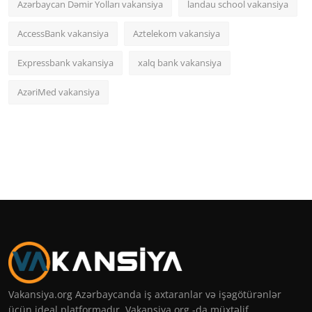
Azərbaycan Dəmir Yolları vakansiya
landau school vakansiya
AccessBank vakansiya
Aztelekom vakansiya
Expressbank vakansiya
xalq bank vakansiya
AzəriMed vakansiya
Vakansiya.org Azərbaycanda iş axtaranlar və işəgötürənlər
üçün ideal platformadır. Vakansiya org -da müxtəlif