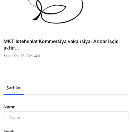
MKT İstehsalat Kommersiya vakansiya: Anbar işçisi
axtar...
Editor
Oct 17, 2024
0
Şərhlər
Name
Email