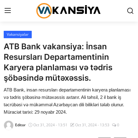
Login
Register
Vakansiyalar
ATB Bank vakansiya: İnsan
Ana səhifə
Resursları Departamentinin
Vakansiyalar
Karyera planlaması və tədris
şöbəsində mütəxəssis.
Maliyyə
ATB Bank, insan resursları departamentinin karyera planlaması
Əlaqə
və tədris şöbəsinə mütəxəssis axtarır. Ali təhsil, 2 il bank iş
təcrübəsi və mükəmməl Azərbaycan dili bilikləri tələb olunur.
Xəbərlər
Müraciət tarixi: 29 noyabr 2024.
AZ
Editor
Oct 31, 2024 - 13:51
Oct 31, 2024 - 13:53
0