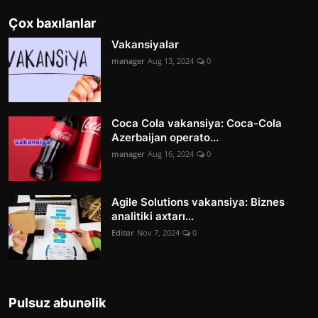
Çox baxılanlar
Vakansiyalar
manager
Aug 13, 2024
0
Coca Cola vakansiya: Coca-Cola
Azerbaijan operato...
manager
Aug 16, 2024
0
Agile Solutions vakansiya: Biznes
analitiki axtarı...
Editor
Nov 7, 2024
0
Pulsuz abunəlik