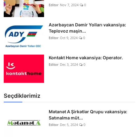
Editor
Nov 7, 2024
0
Azərbaycan Dəmir Yolları vakansiya:
Teplovoz maşin...
Editor
Oct 9, 2024
0
Kontakt Home vakansiya: Operator.
Editor
Dec 3, 2024
0
Seçdiklərimiz
Mətanət A Şirkətlər Qrupu vakansiya:
Satınalma müt...
Editor
Dec 5, 2024
0