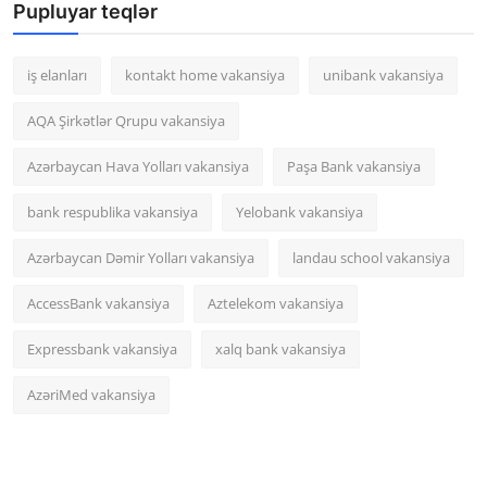
Pupluyar teqlər
iş elanları
kontakt home vakansiya
unibank vakansiya
AQA Şirkətlər Qrupu vakansiya
Azərbaycan Hava Yolları vakansiya
Paşa Bank vakansiya
bank respublika vakansiya
Yelobank vakansiya
Azərbaycan Dəmir Yolları vakansiya
landau school vakansiya
AccessBank vakansiya
Aztelekom vakansiya
Expressbank vakansiya
xalq bank vakansiya
AzəriMed vakansiya