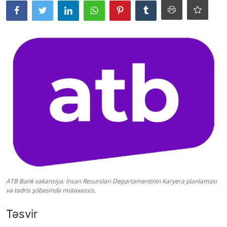
ATB Bank vakansiya: İnsan Resursları Departamentinin Karyera planlaması
və tədris şöbəsində mütəxəssis.
Təsvir