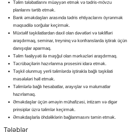
Təlim tələbatlarını müəyyən etmək və tədris-mövzu
planlarını tərtib etmək.
Bank əməkdaşları arasında tədris ehtiyaclarını öyrənmək
məqsədilə sorğular keçirmək.
Müxtəlif təşkilatlardan daxil olan dəvətləri və təklifləri
araşdırmaq, seminar, treyninq və konfranslarda iştirak üçün
danışıqlar aparmaq.
Təlim fəaliyyəti ilə məşğul olan mərkəzləri araşdırmaq.
Təcrübəçilərin hazırlanma prosesini idarə etmək.
Təşkil olunmuş yerli təlimlərdə iştirakla bağlı təşkilati
məsələləri həll etmək.
Təlimlərlə bağlı hesabatlar, arayışlar və məlumatlar
hazırlamaq.
Əməkdaşlar üçün əməyin mühafizəsi, intizam və digər
prinsiplər üzrə təlimlər keçirmək.
Əməkdaşlarla öhdəliklərin bağlanmasını təmin etmək.
Tələblər