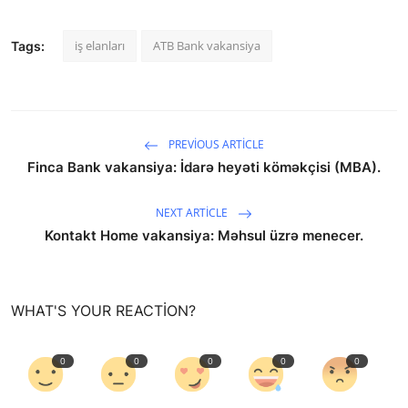
iş elanları
ATB Bank vakansiya
Tags:
PREVIOUS ARTICLE
Finca Bank vakansiya: İdarə heyəti köməkçisi (MBA).
NEXT ARTICLE
Kontakt Home vakansiya: Məhsul üzrə menecer.
WHAT'S YOUR REACTION?
0
0
0
0
0