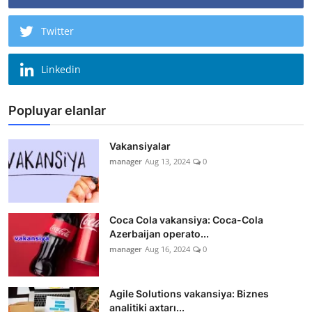
Twitter
Linkedin
Popluyar elanlar
Vakansiyalar
manager
Aug 13, 2024
0
Coca Cola vakansiya: Coca-Cola
Azerbaijan operato...
manager
Aug 16, 2024
0
Agile Solutions vakansiya: Biznes
analitiki axtarı...