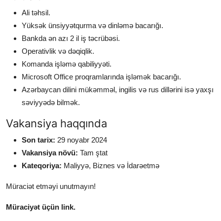
Ali təhsil.
Yüksək ünsiyyətqurma və dinləmə bacarığı.
Bankda ən azı 2 il iş təcrübəsi.
Operativlik və dəqiqlik.
Komanda işləmə qabiliyyəti.
Microsoft Office proqramlarında işləmək bacarığı.
Azərbaycan dilini mükəmməl, ingilis və rus dillərini isə yaxşı
səviyyədə bilmək.
Vakansiya haqqında
Son tarix:
29 noyabr 2024
Vakansiya növü:
Tam ştat
Kateqoriya:
Maliyyə, Biznes və İdarəetmə
Müraciət etməyi unutmayın!
Müraciyət üçün link.