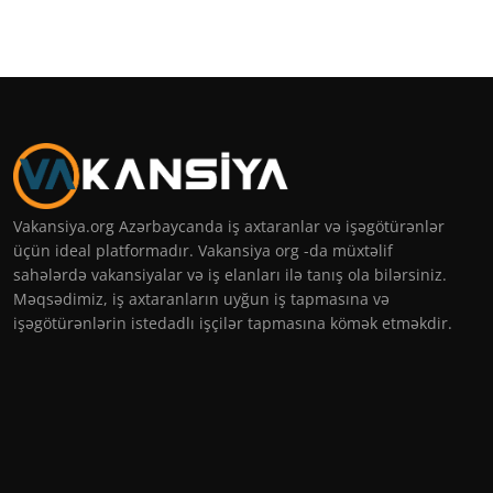
Vakansiya.org Azərbaycanda iş axtaranlar və işəgötürənlər
üçün ideal platformadır. Vakansiya org -da müxtəlif
sahələrdə vakansiyalar və iş elanları ilə tanış ola bilərsiniz.
Məqsədimiz, iş axtaranların uyğun iş tapmasına və
işəgötürənlərin istedadlı işçilər tapmasına kömək etməkdir.