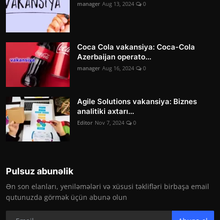
manager
Aug 13, 2024
0
Coca Cola vakansiya: Coca-Cola
Azerbaijan operato...
manager
Aug 16, 2024
0
Agile Solutions vakansiya: Biznes
analitiki axtarı...
Editor
Nov 7, 2024
0
Pulsuz abunəlik
Ən son elanları, yeniləmələri və xüsusi təklifləri birbaşa email
qutunuzda görmək üçün abunə olun