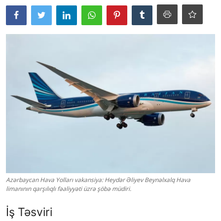
Azərbaycan Hava Yolları vakansiya: Heydər Əliyev Beynəlxalq Hava
limanının qarşılıqlı fəaliyyəti üzrə şöbə müdiri.
İş Təsviri