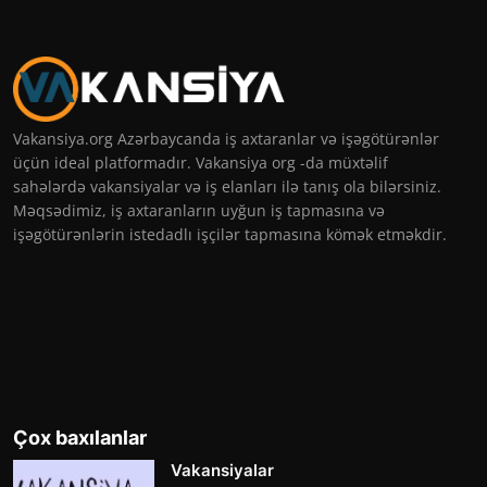
Vakansiya.org Azərbaycanda iş axtaranlar və işəgötürənlər
üçün ideal platformadır. Vakansiya org -da müxtəlif
sahələrdə vakansiyalar və iş elanları ilə tanış ola bilərsiniz.
Məqsədimiz, iş axtaranların uyğun iş tapmasına və
işəgötürənlərin istedadlı işçilər tapmasına kömək etməkdir.
Çox baxılanlar
Vakansiyalar