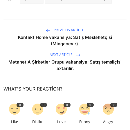
PREVIOUS ARTICLE
Kontakt Home vakansiya: Satış Məsləhətçisi
(Mingəçevir).
NEXT ARTICLE
Mətanət A Şirkətlər Qrupu vakansiya: Satış təmsilçisi
axtarılır.
WHAT'S YOUR REACTION?
0
0
0
0
0
Like
Dislike
Love
Funny
Angry