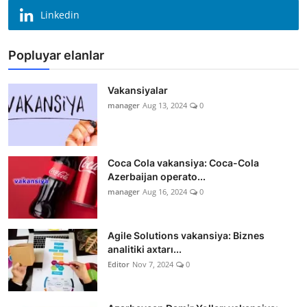
Linkedin
Popluyar elanlar
Vakansiyalar
manager
Aug 13, 2024
0
Coca Cola vakansiya: Coca-Cola
Azerbaijan operato...
manager
Aug 16, 2024
0
Agile Solutions vakansiya: Biznes
analitiki axtarı...
Editor
Nov 7, 2024
0