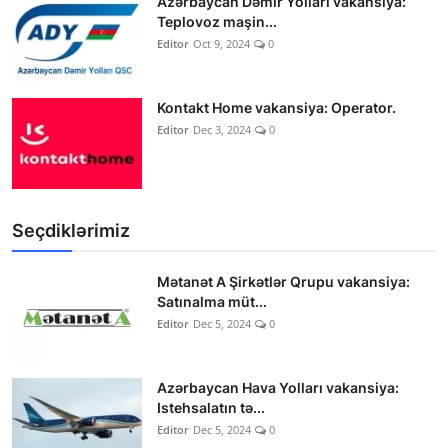
Azərbaycan Dəmir Yolları vakansiya:
Teplovoz maşin...
Editor
Oct 9, 2024
0
Kontakt Home vakansiya: Operator.
Editor
Dec 3, 2024
0
Seçdiklərimiz
Mətanət A Şirkətlər Qrupu vakansiya:
Satınalma müt...
Editor
Dec 5, 2024
0
Azərbaycan Hava Yolları vakansiya:
Istehsalatın tə...
Editor
Dec 5, 2024
0