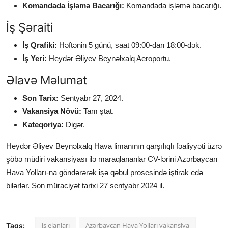
Komandada İşləmə Bacarığı:
Komandada işləmə bacarığı.
İş Şəraiti
İş Qrafiki:
Həftənin 5 günü, saat 09:00-dan 18:00-dək.
İş Yeri:
Heydər Əliyev Beynəlxalq Aeroportu.
Əlavə Məlumat
Son Tarix:
Sentyabr 27, 2024.
Vakansiya Növü:
Tam ştat.
Kateqoriya:
Digər.
Heydər Əliyev Beynəlxalq Hava limanının qarşılıqlı fəaliyyəti üzrə
şöbə müdiri
vakansiyası ilə maraqlananlar CV-lərini Azərbaycan
Hava Yolları-na göndərərək işə qəbul prosesində iştirak edə
bilərlər. Son müraciyət tarixi 27 sentyabr 2024 il.
iş elanları
Azərbaycan Hava Yolları vakansiya
Tags: