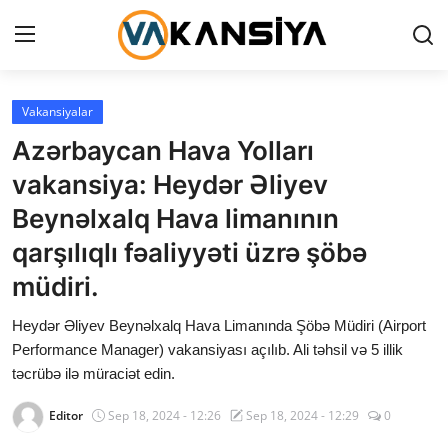
Login
Register
Vakansiyalar
Azərbaycan Hava Yolları
Ana səhifə
vakansiya: Heydər Əliyev
Vakansiyalar
Beynəlxalq Hava limanının
qarşılıqlı fəaliyyəti üzrə şöbə
Maliyyə
müdiri.
Əlaqə
Heydər Əliyev Beynəlxalq Hava Limanında Şöbə Müdiri (Airport
Xəbərlər
Performance Manager) vakansiyası açılıb. Ali təhsil və 5 illik
təcrübə ilə müraciət edin.
AZ
Editor
Sep 18, 2024 - 12:26
Sep 18, 2024 - 12:29
0