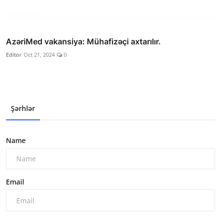
AzəriMed vakansiya: Mühafizəçi axtarılır.
Editor
Oct 21, 2024
0
Şərhlər
Name
Email