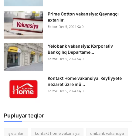
Prime Cotton vakansiya: Qaynaqçı
axtarılır.
Editor
Dec 5, 2024
0
Yelobank vakansiya: Korporativ
Bankçılıq Departame...
Editor
Dec 5, 2024
0
Kontakt Home vakansiya: Keyfiyyətə
nəzarət üzrə mü...
Editor
Dec 5, 2024
0
Pupluyar teqlər
iş elanları
kontakt home vakansiya
unibank vakansiya