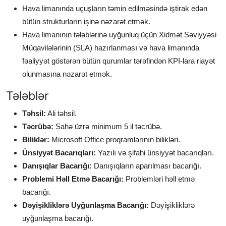
Hava limanında uçuşların təmin edilməsində iştirak edən
bütün strukturların işinə nəzarət etmək.
Hava limanının tələblərinə uyğunluq üçün Xidmət Səviyyəsi
Müqavilələrinin (SLA) hazırlanması və hava limanında
fəaliyyət göstərən bütün qurumlar tərəfindən KPI-lara riayət
olunmasına nəzarət etmək.
Tələblər
Təhsil:
Ali təhsil.
Təcrübə:
Sahə üzrə minimum 5 il təcrübə.
Biliklər:
Microsoft Office proqramlarının bilikləri.
Ünsiyyət Bacarıqları:
Yazılı və şifahi ünsiyyət bacarıqları.
Danışıqlar Bacarığı:
Danışıqların aparılması bacarığı.
Problemi Həll Etmə Bacarığı:
Problemləri həll etmə
bacarığı.
Dəyişikliklərə Uyğunlaşma Bacarığı:
Dəyişikliklərə
uyğunlaşma bacarığı.