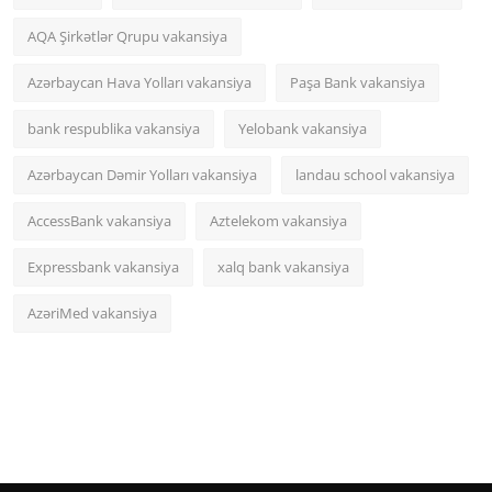
AQA Şirkətlər Qrupu vakansiya
Azərbaycan Hava Yolları vakansiya
Paşa Bank vakansiya
bank respublika vakansiya
Yelobank vakansiya
Azərbaycan Dəmir Yolları vakansiya
landau school vakansiya
AccessBank vakansiya
Aztelekom vakansiya
Expressbank vakansiya
xalq bank vakansiya
AzəriMed vakansiya