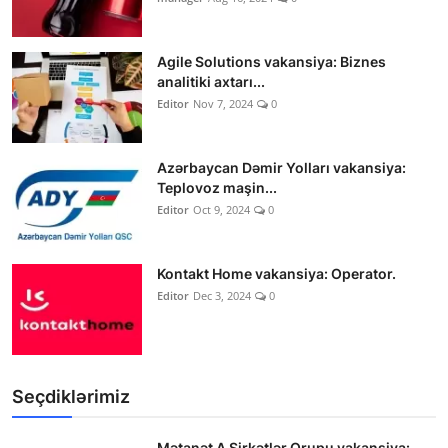
Agile Solutions vakansiya: Biznes
analitiki axtarı...
Editor
Nov 7, 2024
0
Azərbaycan Dəmir Yolları vakansiya:
Teplovoz maşin...
Editor
Oct 9, 2024
0
Kontakt Home vakansiya: Operator.
Editor
Dec 3, 2024
0
Seçdiklərimiz
Mətanət A Şirkətlər Qrupu vakansiya: