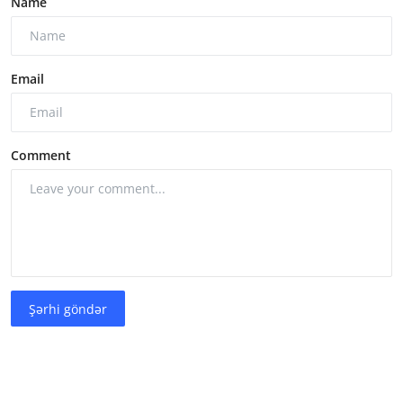
Name
Email
Comment
Şərhi göndər