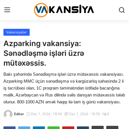
Login
Register
Vakansiyalar
Azparking vakansiya:
Ana səhifə
Sənədləşmə işləri üzrə
Vakansiyalar
mütəxəssis.
Maliyyə
Bakı şəhərində Sənədləşmə işləri üzrə mütəxəssis vakansiyası.
Azparking MMC üçün sənədləşmə və kargüzarlıq sahəsində 2 il
Əlaqə
iş təcrübəsi olan, 1C proqram təminatından istifadə bacarığına
malik, Azərbaycan və Rus dilində səlis danışan mütəxəssis tələb
Xəbərlər
olunur. 800-1000 AZN əmək haqqı ilə tam iş günü vakansiyası.
AZ
Editor
Dec 1, 2024 - 18:56
Dec 1, 2024 - 18:59
0