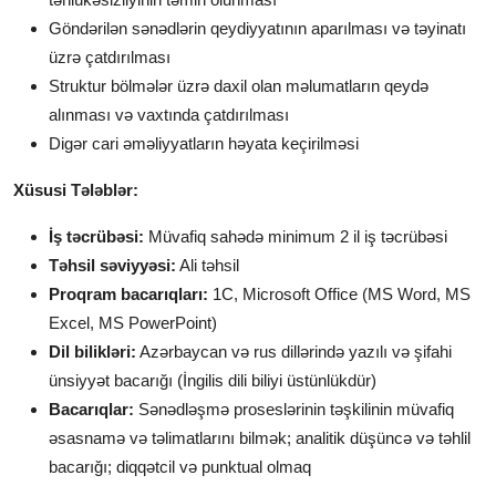
Göndərilən sənədlərin qeydiyyatının aparılması və təyinatı
üzrə çatdırılması
Struktur bölmələr üzrə daxil olan məlumatların qeydə
alınması və vaxtında çatdırılması
Digər cari əməliyyatların həyata keçirilməsi
Xüsusi Tələblər:
İş təcrübəsi:
Müvafiq sahədə minimum 2 il iş təcrübəsi
Təhsil səviyyəsi:
Ali təhsil
Proqram bacarıqları:
1C, Microsoft Office (MS Word, MS
Excel, MS PowerPoint)
Dil bilikləri:
Azərbaycan və rus dillərində yazılı və şifahi
ünsiyyət bacarığı (İngilis dili biliyi üstünlükdür)
Bacarıqlar:
Sənədləşmə proseslərinin təşkilinin müvafiq
əsasnamə və təlimatlarını bilmək; analitik düşüncə və təhlil
bacarığı; diqqətcil və punktual olmaq