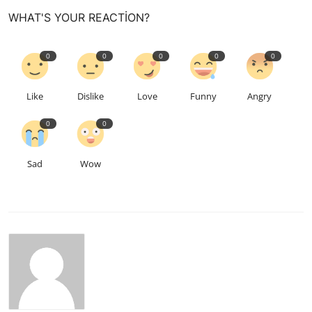
WHAT'S YOUR REACTION?
0
0
0
0
0
Like
Dislike
Love
Funny
Angry
0
0
Sad
Wow