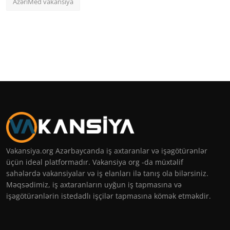
AzəriMed vakansiya
Vakansiya.org Azərbaycanda iş axtaranlar və işəgötürənlər
üçün ideal platformadır. Vakansiya org -da müxtəlif
sahələrdə vakansiyalar və iş elanları ilə tanış ola bilərsiniz.
Məqsədimiz, iş axtaranların uyğun iş tapmasına və
işəgötürənlərin istedadlı işçilər tapmasına kömək etməkdir.