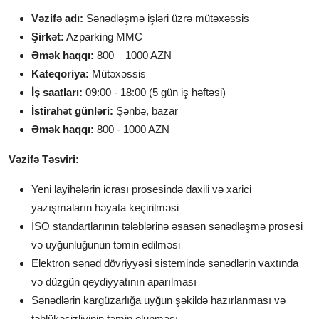
Vəzifə adı:
Sənədləşmə işləri üzrə mütəxəssis
Şirkət:
Azparking MMC
Əmək haqqı:
800 – 1000 AZN
Kateqoriya:
Mütəxəssis
İş saatları:
09:00 - 18:00 (5 gün iş həftəsi)
İstirahət günləri:
Şənbə, bazar
Əmək haqqı:
800 - 1000 AZN
Vəzifə Təsviri:
Yeni layihələrin icrası prosesində daxili və xarici
yazışmaların həyata keçirilməsi
İSO standartlarının tələblərinə əsasən sənədləşmə prosesi
və uyğunluğunun təmin edilməsi
Elektron sənəd dövriyyəsi sistemində sənədlərin vaxtında
və düzgün qeydiyyatının aparılması
Sənədlərin kargüzarlığa uyğun şəkildə hazırlanması və
təhlükəsizliyinin təmin olunması