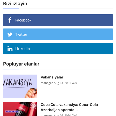
Bizi izləyin
Facebook
Twitter
Linkedin
Popluyar elanlar
Vakansiyalar
manager
Aug 13, 2024
0
Coca Cola vakansiya: Coca-Cola
Azerbaijan operato...
manager
Aug 16, 2024
0