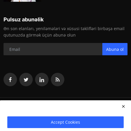
Pulsuz abunəlik
Ən son elanları, yeniləmələri və xüsusi təklifləri birbaşa email
qutunuzda görmək üçün abunə olun
Abunə ol
vakansiya.org 2024
Accept Cookies
Terms & Conditions