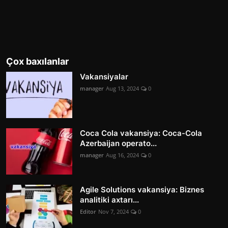
Çox baxılanlar
Vakansiyalar
manager
Aug 13, 2024
0
Coca Cola vakansiya: Coca-Cola
Azerbaijan operato...
manager
Aug 16, 2024
0
Agile Solutions vakansiya: Biznes
analitiki axtarı...
Editor
Nov 7, 2024
0