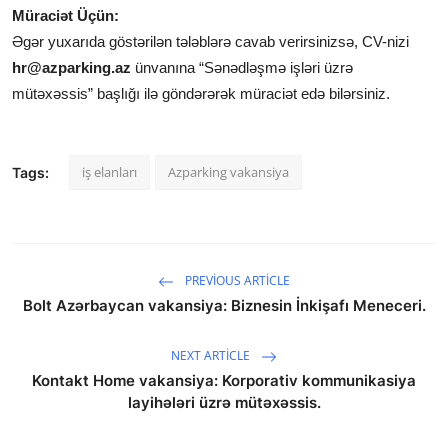
Müraciət Üçün:
Əgər yuxarıda göstərilən tələblərə cavab verirsinizsə, CV-nizi
hr@azparking.az
ünvanına “Sənədləşmə işləri üzrə
mütəxəssis” başlığı ilə göndərərək müraciət edə bilərsiniz.
iş elanları
Azparking vakansiya
Tags:
PREVIOUS ARTICLE
Bolt Azərbaycan vakansiya: Biznesin İnkişafı Meneceri.
NEXT ARTICLE
Kontakt Home vakansiya: Korporativ kommunikasiya
layihələri üzrə mütəxəssis.