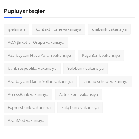
Pupluyar teqlər
iş elanları
kontakt home vakansiya
unibank vakansiya
AQA Şirkətlər Qrupu vakansiya
Azərbaycan Hava Yolları vakansiya
Paşa Bank vakansiya
bank respublika vakansiya
Yelobank vakansiya
Azərbaycan Dəmir Yolları vakansiya
landau school vakansiya
AccessBank vakansiya
Aztelekom vakansiya
Expressbank vakansiya
xalq bank vakansiya
AzəriMed vakansiya