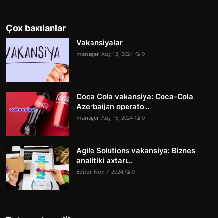
Çox baxılanlar
Vakansiyalar
manager
Aug 13, 2024
0
Coca Cola vakansiya: Coca-Cola
Azerbaijan operato...
manager
Aug 16, 2024
0
Agile Solutions vakansiya: Biznes
analitiki axtarı...
Editor
Nov 7, 2024
0