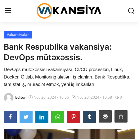
Login
Register
Vakansiyalar
Bank Respublika vakansiya:
Ana səhifə
DevOps mütəxəssis.
Vakansiyalar
DevOps mütəxəssisi vakansiyası, Cİ/CD prosesləri, Linux,
Docker, Gitlab, Monitoring alətləri, iş elanları, Bank Respublika,
Maliyyə
tam ştat iş, müraciət etmək, yeni iş imkanları.
Əlaqə
Editor
Nov 20, 2024 - 10:56
Nov 20, 2024 - 10:58
0
Xəbərlər
AZ