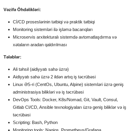
Vəzifə Öhdəlikləri:
Cİ/CD proseslərinin tətbiqi və praktik tətbiqi
Monitoring sistemləri ilə işləmə bacarıqları
Microservis arxitekturalı sistemdə avtomatlaşdırma və
xətaların aradan qaldırılması
Tələblər:
Ali təhsil (aidiyyatı sahə üzrə)
Aidiyyatı sahə üzrə 2 ildən artıq iş təcrübəsi
Linux ƏS-ri (CentOs, Ubuntu, Alpine) sistemləri üzrə geniş
administrasiya bilikləri və iş təcrübəsi
DevOps Tools: Docker, K8s/Nomad, Git, Vault, Consul,
Gitlab CI/CD, Ansible texnologiyaları üzrə geniş biliklər və iş
təcrübəsi
Scripting: Bash, Python
Monitoring tools: Nagios, Prometheus/Grafana