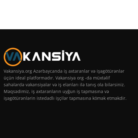
Vakansiya.org Azərbaycanda iş axtaranlar və işəgötürənlər
üçün ideal platformadır. Vakansiya org -da müxtəlif
sahələrdə vakansiyalar və iş elanları ilə tanış ola bilərsiniz.
Məqsədimiz, iş axtaranların uyğun iş tapmasına və
işəgötürənlərin istedadlı işçilər tapmasına kömək etməkdir.