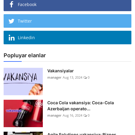
Facebook
Twitter
Linkedin
Popluyar elanlar
Vakansiyalar
manager
Aug 13, 2024
0
Coca Cola vakansiya: Coca-Cola
Azerbaijan operato...
manager
Aug 16, 2024
0
Agile Solutions vakansiya: Biznes