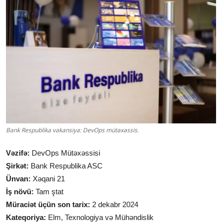
Bank Respublika vakansiya: DevOps mütəxəssis.
Vəzifə:
DevOps Mütəxəssisi
Şirkət:
Bank Respublika ASC
Ünvan:
Xəqani 21
İş növü:
Tam ştat
Müraciət üçün son tarix:
2 dekabr 2024
Kateqoriya:
Elm, Texnologiya və Mühəndislik