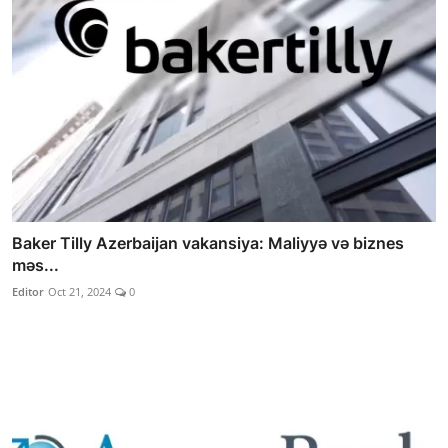
Baker Tilly Azerbaijan vakansiya: Maliyyə və biznes
məs...
Editor
Oct 21, 2024
0