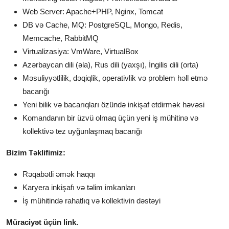
Web Server: Apache+PHP, Nginx, Tomcat
DB və Cache, MQ: PostgreSQL, Mongo, Redis,
Memcache, RabbitMQ
Virtualizasiya: VmWare, VirtualBox
Azərbaycan dili (əla), Rus dili (yaxşı), İngilis dili (orta)
Məsuliyyətlilik, dəqiqlik, operativlik və problem həll etmə
bacarığı
Yeni bilik və bacarıqları özündə inkişaf etdirmək həvəsi
Komandanın bir üzvü olmaq üçün yeni iş mühitinə və
kollektivə tez uyğunlaşmaq bacarığı
Bizim Təklifimiz:
Rəqabətli əmək haqqı
Karyera inkişafı və təlim imkanları
İş mühitində rahatlıq və kollektivin dəstəyi
Müraciyət üçün link.