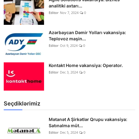
analitiki axtarı...
Editor
Nov 7, 2024
0
Azərbaycan Dəmir Yolları vakansiya:
Teplovoz maşin...
Editor
Oct 9, 2024
0
Kontakt Home vakansiya: Operator.
Editor
Dec 3, 2024
0
Seçdiklərimiz
Mətanət A Şirkətlər Qrupu vakansiya:
Satınalma müt...
Editor
Dec 5, 2024
0