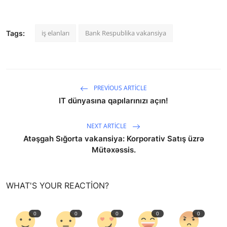
iş elanları
Bank Respublika vakansiya
Tags:
PREVIOUS ARTICLE
IT dünyasına qapılarınızı açın!
NEXT ARTICLE
Atəşgah Sığorta vakansiya: Korporativ Satış üzrə
Mütəxəssis.
WHAT'S YOUR REACTION?
0
0
0
0
0