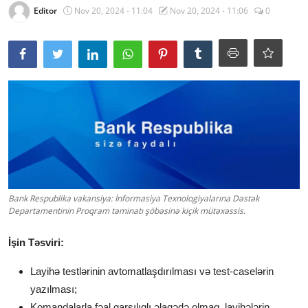
Editor
Nov 20, 2024 - 11:04
Nov 20, 2024 - 11:06
0
Bank Respublika vakansiya: İnformasiya Texnologiyalarına Dəstək
Departamentinin Proqram təminatı şöbəsinə kiçik mütəxəssis.
İşin Təsviri:
Layihə testlərinin avtomatlaşdırılması və test-caselərin
yazılması;
Komandalarla fəal qarşılıqlı əlaqədə olmaq, layihələrin