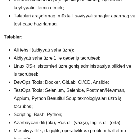
keyfiyyətini təmin etmək;
Tələbləri araşdırmaq, müxtəlif səviyyəli sınaqlar aparmaq və
test-case hazırlamaq.
Tələblər:
Ali təhsil (aidiyyatı sahə üzrə);
Aidiyyatı sahə üzrə 1 ilə qədər iş təcrübəsi;
Linux ƏS-ri sistemləri üzrə geniş administrasiya bilikləri və
iş təcrübəsi;
DevOps Tools: Docker, GitLab, CI/CD, Ansible;
TestOps Tools: Selenium, Selenide, Postman/Newman,
Appium, Python Beautiful Soup texnologiyaları üzrə iş
təcrübəsi;
Scripting: Bash, Python;
Azərbaycan dili (əla), Rus dili (yaxşı), İngilis dili (orta);
Məsuliyyətlilik, dəqiqlik, operativlik və problem həll etmə
bacarığı;