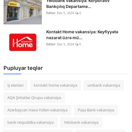
Yelobank vakansiya: Korporativ
Bankçılıq Departame...
Editor
Dec 5, 2024
0
Kontakt Home vakansiya: Keyfiyyətə
nəzarət üzrə mü...
Editor
Dec 5, 2024
0
Pupluyar teqlər
iş elanları
kontakt home vakansiya
unibank vakansiya
AQA Şirkətlər Qrupu vakansiya
Azərbaycan Hava Yolları vakansiya
Paşa Bank vakansiya
bank respublika vakansiya
Yelobank vakansiya