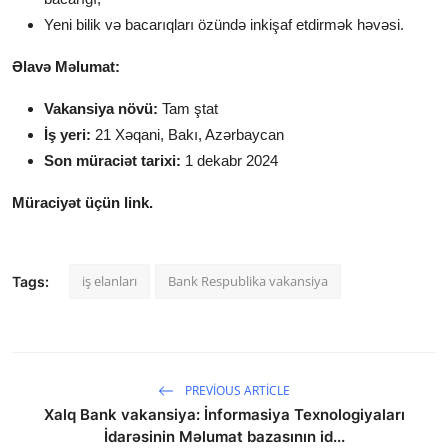
Yeni bilik və bacarıqları özündə inkişaf etdirmək həvəsi.
Əlavə Məlumat:
Vakansiya növü:
Tam ştat
İş yeri:
21 Xəqani, Bakı, Azərbaycan
Son müraciət tarixi:
1 dekabr 2024
Müraciyət üçün link.
iş elanları
Bank Respublika vakansiya
Tags:
PREVIOUS ARTICLE
Xalq Bank vakansiya: İnformasiya Texnologiyaları
İdarəsinin Məlumat bazasının id...