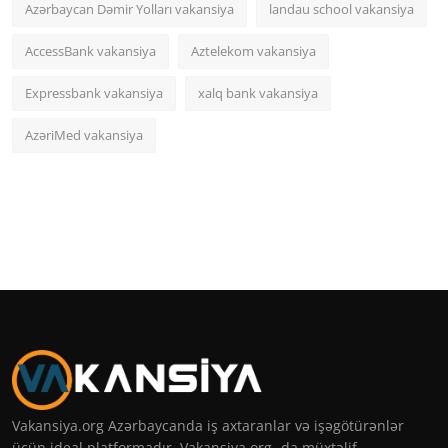
Azərbaycan Dəmir Yolları vakansiya
landau school vakansiya
AccessBank vakansiya
Aztelekom vakansiya
Expressbank vakansiya
xalq bank vakansiya
AzəriMed vakansiya
Vakansiya.org Azərbaycanda iş axtaranlar və işəgötürənlər
üçün ideal platformadır. Vakansiya org -da müxtəlif