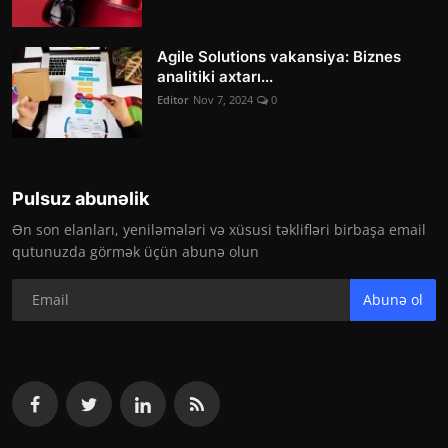
Agile Solutions vakansiya: Biznes
analitiki axtarı...
Editor
Nov 7, 2024
0
Pulsuz abunəlik
Ən son elanları, yeniləmələri və xüsusi təklifləri birbaşa email
qutunuzda görmək üçün abunə olun
Abunə ol