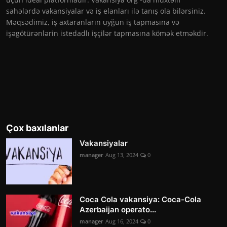
sahələrdə vakansiyalar və iş elanları ilə tanış ola bilərsiniz.
Məqsədimiz, iş axtaranların uyğun iş tapmasına və
işəgötürənlərin istedadlı işçilər tapmasına kömək etməkdir.
Çox baxılanlar
Vakansiyalar
manager
Aug 13, 2024
0
Coca Cola vakansiya: Coca-Cola
Azerbaijan operato...
manager
Aug 16, 2024
0