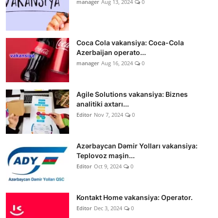
manager
Aug 13, 2024
0
Coca Cola vakansiya: Coca-Cola
Azerbaijan operato...
manager
Aug 16, 2024
0
Agile Solutions vakansiya: Biznes
analitiki axtarı...
Editor
Nov 7, 2024
0
Azərbaycan Dəmir Yolları vakansiya:
Teplovoz maşin...
Editor
Oct 9, 2024
0
Kontakt Home vakansiya: Operator.
Editor
Dec 3, 2024
0