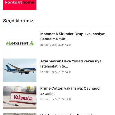
Seçdiklərimiz
Mətanət A Şirkətlər Qrupu vakansiya:
Satınalma müt...
Editor
Dec 5, 2024
0
Azərbaycan Hava Yolları vakansiya:
Istehsalatın tə...
Editor
Dec 5, 2024
0
Prime Cotton vakansiya: Qaynaqçı
axtarılır.
Editor
Dec 5, 2024
0