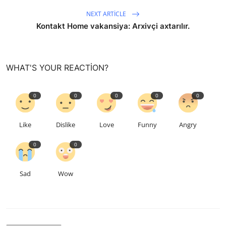
NEXT ARTICLE
Kontakt Home vakansiya: Arxivçi axtarılır.
WHAT'S YOUR REACTION?
0
0
0
0
0
Like
Dislike
Love
Funny
Angry
0
0
Sad
Wow