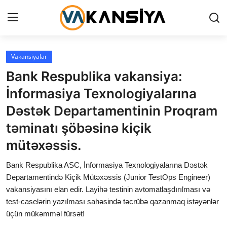
Login
Register
Vakansiyalar
Bank Respublika vakansiya:
Ana səhifə
İnformasiya Texnologiyalarına
Vakansiyalar
Dəstək Departamentinin Proqram
təminatı şöbəsinə kiçik
Maliyyə
mütəxəssis.
Əlaqə
Bank Respublika ASC, İnformasiya Texnologiyalarına Dəstək
Xəbərlər
Departamentində Kiçik Mütəxəssis (Junior TestOps Engineer)
vakansiyasını elan edir. Layihə testinin avtomatlaşdırılması və
AZ
test-caselərin yazılması sahəsində təcrübə qazanmaq istəyənlər
üçün mükəmməl fürsət!