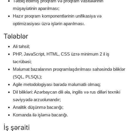
Tətbiq edilmiş proqram və proqram vasitələrinin
müşayiətinin aparılması;
Hazır proqram komponentlərinin unifikasiya və
optimizasiyası üzrə işlərin aparılması.
Tələblər
Ali təhsil;
PHP, JavaScript, HTML, CSS üzrə minimum 2 il iş
təcrübəsi;
Məlumat bazalarının proqramlaşdırılması sahəsində biliklər
(SQL, PLSQL);
Agile metodologiyası barədə məlumatlı olmaq;
Dil bilikləri: Azərbaycan dili əla, ingilis və rus dilləri texniki
səviyyədə arzuolunandır;
Analitik düşünmə bacarığı;
Komanda ilə işləmə bacarığı.
İş şəraiti