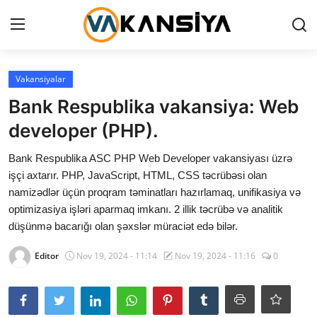
Login
Register
Vakansiyalar
Bank Respublika vakansiya: Web
Ana səhifə
developer (PHP).
Vakansiyalar
Bank Respublika ASC PHP Web Developer vakansiyası üzrə
işçi axtarır. PHP, JavaScript, HTML, CSS təcrübəsi olan
Maliyyə
namizədlər üçün proqram təminatları hazırlamaq, unifikasiya və
optimizasiya işləri aparmaq imkanı. 2 illik təcrübə və analitik
Əlaqə
düşünmə bacarığı olan şəxslər müraciət edə bilər.
Xəbərlər
Editor
Nov 19, 2024 - 11:14
Nov 19, 2024 - 11:16
0
AZ