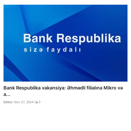
Bank Respublika vakansiya: Əhmədli filialına Mikro və
a...
Editor
Nov 27, 2024
0