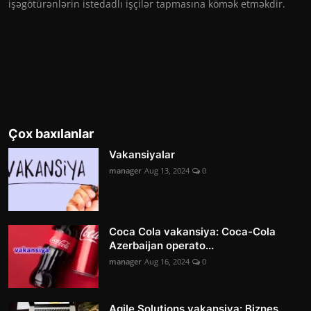
işəgötürənlərin istedadlı işçilər tapmasına kömək etməkdir.
Çox baxılanlar
Vakansiyalar
manager
Aug 13, 2024
0
Coca Cola vakansiya: Coca-Cola
Azerbaijan operato...
manager
Aug 16, 2024
0
Agile Solutions vakansiya: Biznes