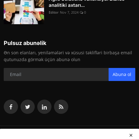
analitiki axtarı...
Editor
Nov 7, 2024
0
Pulsuz abunəlik
Ən son elanları, yeniləmələri və xüsusi təklifləri birbaşa email
qutunuzda görmək üçün abunə olun
Abunə ol