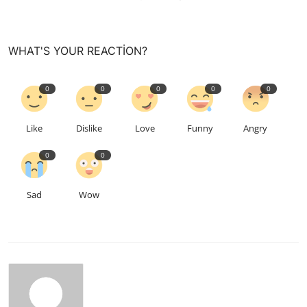
WHAT'S YOUR REACTION?
0
0
0
0
0
Like
Dislike
Love
Funny
Angry
0
0
Sad
Wow