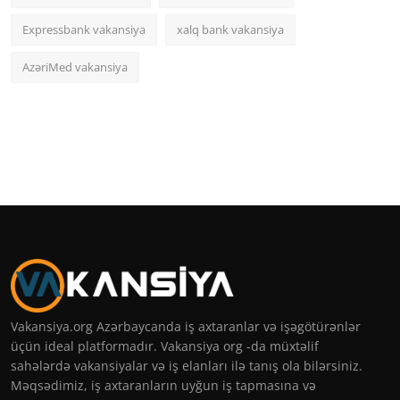
Expressbank vakansiya
xalq bank vakansiya
AzəriMed vakansiya
Vakansiya.org Azərbaycanda iş axtaranlar və işəgötürənlər
üçün ideal platformadır. Vakansiya org -da müxtəlif
sahələrdə vakansiyalar və iş elanları ilə tanış ola bilərsiniz.
Məqsədimiz, iş axtaranların uyğun iş tapmasına və