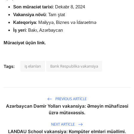
Son müraciət tarixi
: Dekabr 8, 2024
Vakansiya növü
: Tam ştat
Kateqoriya
: Maliyyə, Biznes və İdarəetmə
İş yeri
: Bakı, Azərbaycan
Müraciyət üçün link.
iş elanları
Bank Respublika vakansiya
Tags:
PREVIOUS ARTICLE
Azərbaycan Dəmir Yolları vakansiya: Əməyin mühafizəsi
üzrə mütəxəssis.
NEXT ARTICLE
LANDAU School vakansiya: Kompüter elmləri müəllimi.