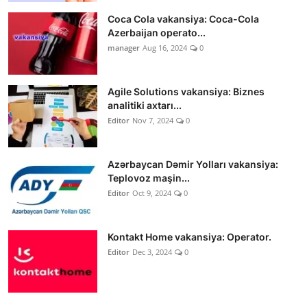
Coca Cola vakansiya: Coca-Cola
Azerbaijan operato...
manager
Aug 16, 2024
0
Agile Solutions vakansiya: Biznes
analitiki axtarı...
Editor
Nov 7, 2024
0
Azərbaycan Dəmir Yolları vakansiya:
Teplovoz maşin...
Editor
Oct 9, 2024
0
Kontakt Home vakansiya: Operator.
Editor
Dec 3, 2024
0