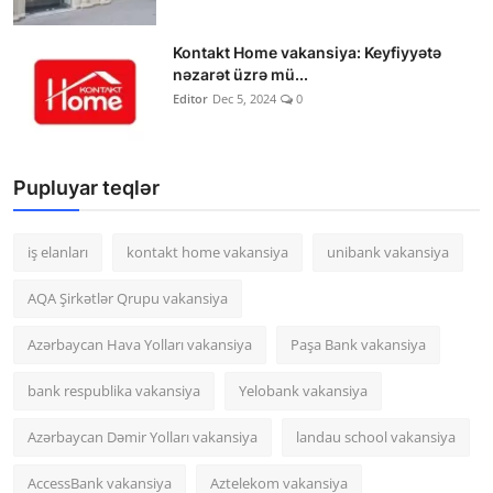
Kontakt Home vakansiya: Keyfiyyətə
nəzarət üzrə mü...
Editor
Dec 5, 2024
0
Pupluyar teqlər
iş elanları
kontakt home vakansiya
unibank vakansiya
AQA Şirkətlər Qrupu vakansiya
Azərbaycan Hava Yolları vakansiya
Paşa Bank vakansiya
bank respublika vakansiya
Yelobank vakansiya
Azərbaycan Dəmir Yolları vakansiya
landau school vakansiya
AccessBank vakansiya
Aztelekom vakansiya