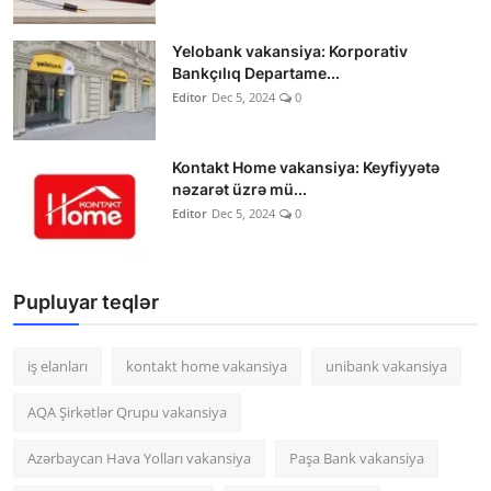
Yelobank vakansiya: Korporativ
Bankçılıq Departame...
Editor
Dec 5, 2024
0
Kontakt Home vakansiya: Keyfiyyətə
nəzarət üzrə mü...
Editor
Dec 5, 2024
0
Pupluyar teqlər
iş elanları
kontakt home vakansiya
unibank vakansiya
AQA Şirkətlər Qrupu vakansiya
Azərbaycan Hava Yolları vakansiya
Paşa Bank vakansiya