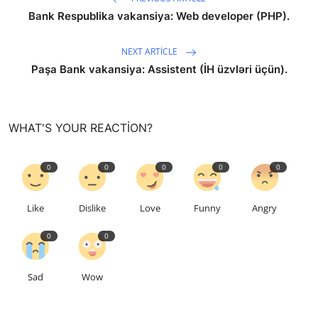
Bank Respublika vakansiya: Web developer (PHP).
NEXT ARTICLE
Paşa Bank vakansiya: Assistent (İH üzvləri üçün).
WHAT'S YOUR REACTION?
0
0
0
0
0
Like
Dislike
Love
Funny
Angry
0
0
Sad
Wow