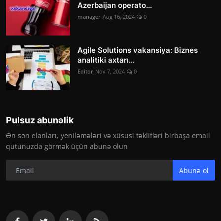
Azerbaijan operato...
manager
Aug 16, 2024
0
Agile Solutions vakansiya: Biznes
analitiki axtarı...
Editor
Nov 7, 2024
0
Pulsuz abunəlik
Ən son elanları, yeniləmələri və xüsusi təklifləri birbaşa email
qutunuzda görmək üçün abunə olun
Abunə ol