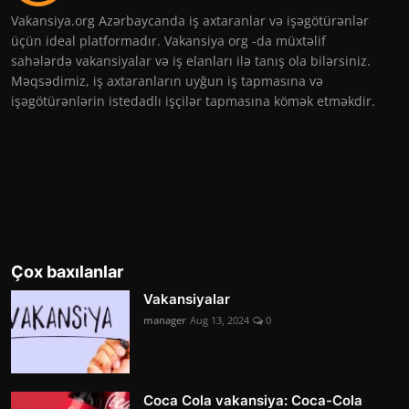
Vakansiya.org Azərbaycanda iş axtaranlar və işəgötürənlər
üçün ideal platformadır. Vakansiya org -da müxtəlif
sahələrdə vakansiyalar və iş elanları ilə tanış ola bilərsiniz.
Məqsədimiz, iş axtaranların uyğun iş tapmasına və
işəgötürənlərin istedadlı işçilər tapmasına kömək etməkdir.
Çox baxılanlar
Vakansiyalar
manager
Aug 13, 2024
0
Coca Cola vakansiya: Coca-Cola