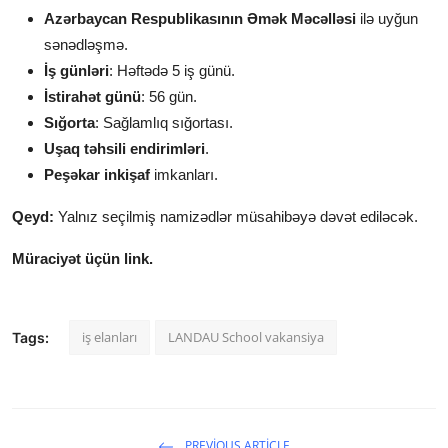
Azərbaycan Respublikasının Əmək Məcəlləsi
ilə uyğun
sənədləşmə.
İş günləri
: Həftədə 5 iş günü.
İstirahət günü
: 56 gün.
Sığorta
: Sağlamlıq sığortası.
Uşaq təhsili endirimləri
.
Peşəkar inkişaf
imkanları.
Qeyd:
Yalnız seçilmiş namizədlər müsahibəyə dəvət ediləcək.
Müraciyət üçün link.
iş elanları
LANDAU School vakansiya
Tags:
PREVIOUS ARTICLE