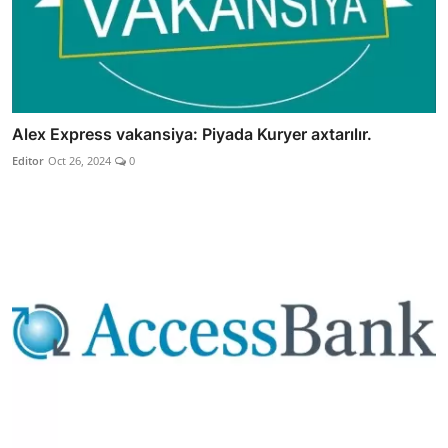
Alex Express vakansiya: Piyada Kuryer axtarılır.
Editor
Oct 26, 2024
0