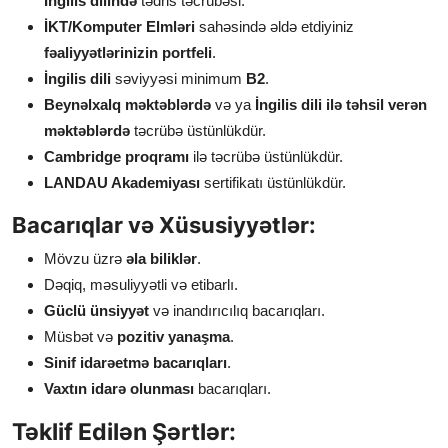
İngilis dilində
tədris təcrübəsi.
İKT/Komputer Elmləri
sahəsində əldə etdiyiniz
fəaliyyətlərinizin portfeli
.
İngilis dili
səviyyəsi minimum
B2
.
Beynəlxalq məktəblərdə
və ya
İngilis dili ilə təhsil verən
məktəblərdə
təcrübə üstünlükdür.
Cambridge proqramı
ilə təcrübə üstünlükdür.
LANDAU Akademiyası
sertifikatı üstünlükdür.
Bacarıqlar və Xüsusiyyətlər:
Mövzu üzrə
əla biliklər
.
Dəqiq, məsuliyyətli və etibarlı.
Güclü ünsiyyət
və inandırıcılıq bacarıqları.
Müsbət və
pozitiv yanaşma
.
Sinif idarəetmə bacarıqları
.
Vaxtın idarə olunması
bacarıqları.
Təklif Edilən Şərtlər: