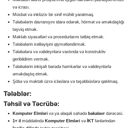
və icrası.
Müsbət və inklüziv bir sinif mühiti yaratmaq.
Tələbələrin davranışını idarə edərək, hörmət və əməkdaşlığı
təşviq etmək.
Məktəb siyasətləri və prosedurlarını tətbiq etmək.
Tələbələrin irəliləyişini qiymətləndirmək.
Tələbələrə və valideynlərə vaxtında və konstruktiv
geribildirim vermək.
Tələbələrin inkişafı barədə həmkarlar və valideynlərlə
əməkdaşlıq etmək.
Şöbə və məktəb üzrə iclaslara və təşəbbüslərə qatılmaq.
Tələblər:
Təhsil və Təcrübə:
Komputer Elmləri
və ya əlaqəli sahədə
bakalavr
dərəcəsi.
1+ il
müddətində
Komputer Elmləri
və
İKT
fənlərindən