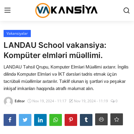
Login
Register
Vakansiyalar
LANDAU School vakansiya:
Ana səhifə
Kompüter elmləri müəllimi.
Vakansiyalar
LANDAU Təhsil Qrupu, Komputer Elmləri Müəllimi axtarır. İngilis
dilində Komputer Elmləri və İKT dərsləri tədris etmək üçün
Maliyyə
təcrübəli müəllimlər axtarılır. Təklif olunan iş şərtləri və peşəkar
inkişaf imkanları haqqında ətraflı məlumat alın.
Əlaqə
Editor
Nov 19, 2024 - 11:17
Nov 19, 2024 - 11:19
0
Xəbərlər
AZ