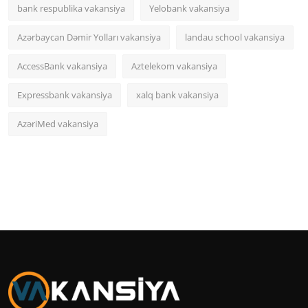
bank respublika vakansiya
Yelobank vakansiya
Azərbaycan Dəmir Yolları vakansiya
landau school vakansiya
AccessBank vakansiya
Aztelekom vakansiya
Expressbank vakansiya
xalq bank vakansiya
AzəriMed vakansiya