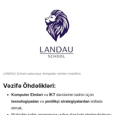
LANDAU School vakansiya: Kompüter elmləri müəllimi.
Vəzifə Öhdəlikləri:
Komputer Elmləri
və
İKT
dərslərinin tədrisi üçün
texnologiyadan
və
yenilikçi strategiyalardan
istifadə
etmək.
Məktəbin tədris proqramına uyğun dərslərin planlaşdırılması