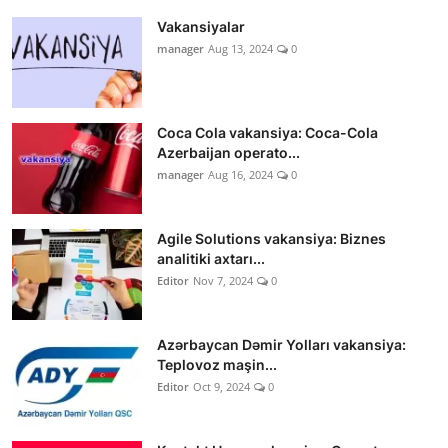
Vakansiyalar
manager
Aug 13, 2024
0
Coca Cola vakansiya: Coca-Cola
Azerbaijan operato...
manager
Aug 16, 2024
0
Agile Solutions vakansiya: Biznes
analitiki axtarı...
Editor
Nov 7, 2024
0
Azərbaycan Dəmir Yolları vakansiya:
Teplovoz maşin...
Editor
Oct 9, 2024
0