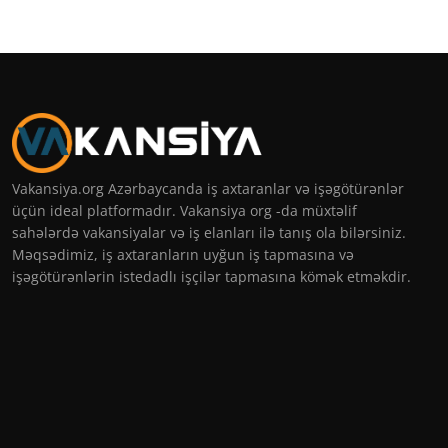
Vakansiya.org Azərbaycanda iş axtaranlar və işəgötürənlər
üçün ideal platformadır. Vakansiya org -da müxtəlif
sahələrdə vakansiyalar və iş elanları ilə tanış ola bilərsiniz.
Məqsədimiz, iş axtaranların uyğun iş tapmasına və
işəgötürənlərin istedadlı işçilər tapmasına kömək etməkdir.