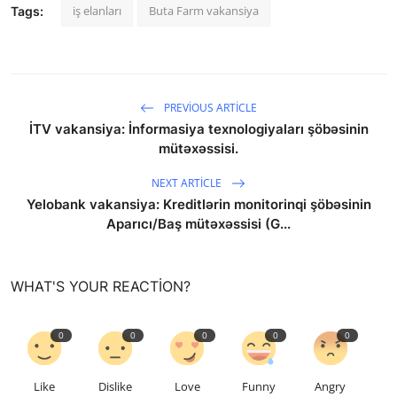
iş elanları
Buta Farm vakansiya
Tags:
PREVIOUS ARTICLE
İTV vakansiya: İnformasiya texnologiyaları şöbəsinin
mütəxəssisi.
NEXT ARTICLE
Yelobank vakansiya: Kreditlərin monitorinqi şöbəsinin
Aparıcı/Baş mütəxəssisi (G...
WHAT'S YOUR REACTION?
0
0
0
0
0
Like
Dislike
Love
Funny
Angry