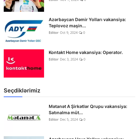
Azərbaycan Dəmir Yolları vakansiya:
Teplovoz maşin...
Editor
Oct 9, 2024
0
Kontakt Home vakansiya: Operator.
Editor
Dec 3, 2024
0
Seçdiklərimiz
Mətanət A Şirkətlər Qrupu vakansiya:
Satınalma müt...
Editor
Dec 5, 2024
0