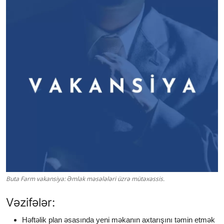
Buta Farm vakansiya: Əmlak məsələləri üzrə mütəxəssis.
Vəzifələr:
Həftəlik plan əsasında yeni məkanın axtarışını təmin etmək