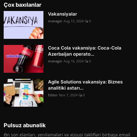
Çox baxılanlar
Vakansiyalar
manager
Aug 13, 2024
0
Coca Cola vakansiya: Coca-Cola
Azerbaijan operato...
manager
Aug 16, 2024
0
Agile Solutions vakansiya: Biznes
analitiki axtarı...
Editor
Nov 7, 2024
0
Pulsuz abunəlik
Ən son elanları, yeniləmələri və xüsusi təklifləri birbaşa email