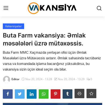
Login
Register
Vakansiyalar
Buta Farm vakansiya: Əmlak
Ana səhifə
məsələləri üzrə mütəxəssis.
Vakansiyalar
Buta Farm MMC Xaçmazda yerləşən ofisi üçün Əmlak
Məsələləri üzrə Mütəxəssis axtarır. Əmlak sahəsində təcrübəniz
Maliyyə
varsa və komandada işləmə bacarığınız yüksəkdirsə, bu
vakansiya sizin üçün ideal seçim ola bilər.
Əlaqə
Editor
Nov 20, 2024 - 13:28
Nov 20, 2024 - 13:29
0
Xəbərlər
AZ