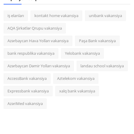
iş elanları
kontakt home vakansiya
unibank vakansiya
AQA Şirkətlər Qrupu vakansiya
Azərbaycan Hava Yolları vakansiya
Paşa Bank vakansiya
bank respublika vakansiya
Yelobank vakansiya
Azərbaycan Dəmir Yolları vakansiya
landau school vakansiya
AccessBank vakansiya
Aztelekom vakansiya
Expressbank vakansiya
xalq bank vakansiya
AzəriMed vakansiya