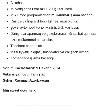
Ali təhsil.
Müvafiq sahə üzrə azı 1-2 il iş təcrübəsi.
MS Office proqramlarında mükəmməl işləmə bacarığı.
Rus və ya İngilis dillərini bilməsi arzu olunur.
Şəxsi avtomobil və aktiv sürücülük vəsiqəsi.
Danışıqlar aparmaq və şəxslərarası münasibət qurmaq
üzrə mükəmməl bacarıqlar.
Təqdimat bacarıqları.
Məsuliyyətli, diqqətli, ünsiyyətcil və çalışqan olmaq.
Komandada işləmə bacarığı.
Son müraciət tarixi: 9 Dekabr, 2024
Vakansiya növü: Tam ştat
Şəhər: Xaçmaz, Azərbaycan
Müraciyət üçün link.