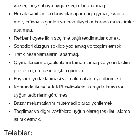
və seçilmiş sahəyə uyğun seçimlər aparmaq.
Əmlak sahibləri ilə danışıqlar aparmaq: qiymət, kvadrat
metr, müqavilə şərtləri və məsuliyyətlər barədə müzakirələr
aparmaq.
Rəhbər heyətə ilkin seçimlə bağlı təqdimatlar etmək.
Sənədləri düzgün şəkildə yoxlamaq və təqdim etmək.
Trafik hesablamalarını aparmaq.
Qiymətləndirmə şablonlarını tamamlamaq və yerin təslim
prosesi üçün hazırlıq işləri görmək.
Faylların yedəklənməsi və məlumatların yenilənməsi.
Komanda ilə həftəlik KPI nəticələrinin araşdırılması və
uyğun tədbirlərin görülməsi.
Bazar məlumatlarını mütəmadi olaraq yeniləmək.
Təqdimat və digər vəzifələrə uyğun olaraq təşkilati işlərdə
iştirak etmək.
Tələblər: