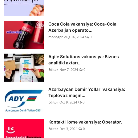
Coca Cola vakansiya: Coca-Cola
Azerbaijan operato...
manager
Aug 16, 2024
0
Agile Solutions vakansiya: Biznes
analitiki axtarı...
Editor
Nov 7, 2024
0
Azərbaycan Dəmir Yolları vakansiya:
Teplovoz maşin...
Editor
Oct 9, 2024
0
Kontakt Home vakansiya: Operator.
Editor
Dec 3, 2024
0