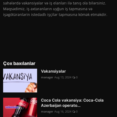
sahələrdə vakansiyalar və iş elanları ilə tanış ola bilərsiniz.
Məqsədimiz, iş axtaranların uyğun iş tapmasına və
işəgötürənlərin istedadlı işçilər tapmasına kömək etməkdir.
Çox baxılanlar
Vakansiyalar
manager
Aug 13, 2024
0
Coca Cola vakansiya: Coca-Cola
Azerbaijan operato...
manager
Aug 16, 2024
0