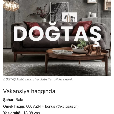
DOĞTAŞ MMC vakansiya: Satış Təmsilçisi axtarılır.
Vakansiya haqqında
Şəhər
: Bakı
Əmək haqqı
: 600 AZN + bonus (%-ə əsasən)
Yaş aralığı
: 18-38 yaş