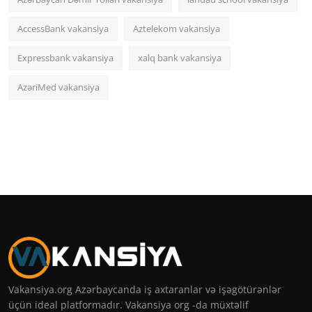
AccessBank vakansiya
Aztelekom vakansiya
Expressbank vakansiya
xalq bank vakansiya
AzəriMed vakansiya
Vakansiya.org Azərbaycanda iş axtaranlar və işəgötürənlər
üçün ideal platformadır. Vakansiya org -da müxtəlif