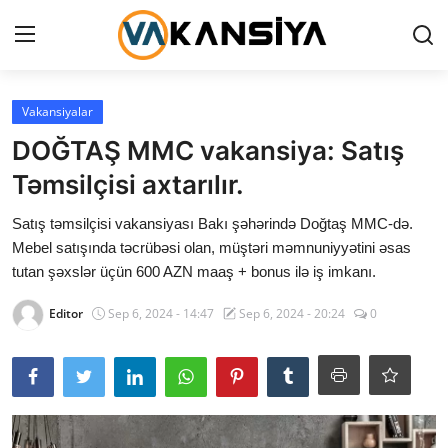
Login
Register
Vakansiyalar
DOĞTAŞ MMC vakansiya: Satış
Ana səhifə
Təmsilçisi axtarılır.
Vakansiyalar
Satış təmsilçisi vakansiyası Bakı şəhərində Doğtaş MMC-də.
Mebel satışında təcrübəsi olan, müştəri məmnuniyyətini əsas
Maliyyə
tutan şəxslər üçün 600 AZN maaş + bonus ilə iş imkanı.
Əlaqə
Editor
Sep 6, 2024 - 14:47
Sep 6, 2024 - 20:24
0
Xəbərlər
AZ