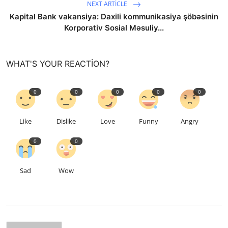
NEXT ARTICLE
Kapital Bank vakansiya: Daxili kommunikasiya şöbəsinin
Korporativ Sosial Məsuliy...
WHAT'S YOUR REACTION?
0
0
0
0
0
Like
Dislike
Love
Funny
Angry
0
0
Sad
Wow