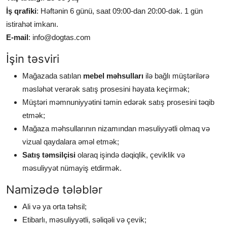
İş qrafiki
: Həftənin 6 günü, saat 09:00-dan 20:00-dək. 1 gün
istirahət imkanı.
E-mail
:
info@dogtas.com
İşin təsviri
Mağazada satılan
mebel məhsulları
ilə bağlı müştərilərə
məsləhət verərək satış prosesini həyata keçirmək;
Müştəri məmnuniyyətini təmin edərək satış prosesini təqib
etmək;
Mağaza məhsullarının nizamından məsuliyyətli olmaq və
vizual qaydalara əməl etmək;
Satış təmsilçisi
olaraq işində dəqiqlik, çeviklik və
məsuliyyət nümayiş etdirmək.
Namizədə tələblər
Ali və ya orta təhsil;
Etibarlı, məsuliyyətli, səliqəli və çevik;