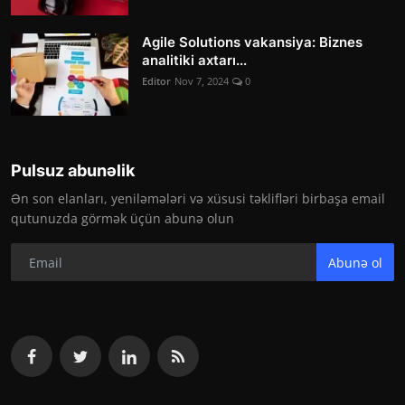
Agile Solutions vakansiya: Biznes
analitiki axtarı...
Editor
Nov 7, 2024
0
Pulsuz abunəlik
Ən son elanları, yeniləmələri və xüsusi təklifləri birbaşa email
qutunuzda görmək üçün abunə olun
Abunə ol