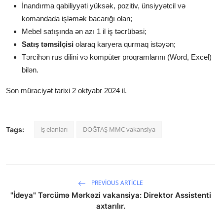
İnandırma qabiliyyəti yüksək, pozitiv, ünsiyyətcil və
komandada işləmək bacarığı olan;
Mebel satışında ən azı 1 il iş təcrübəsi;
Satış təmsilçisi
olaraq karyera qurmaq istəyən;
Tərcihən rus dilini və kompüter proqramlarını (Word, Excel)
bilən.
Son müraciyət tarixi 2 oktyabr 2024 il.
iş elanları
DOĞTAŞ MMC vakansiya
Tags:
PREVIOUS ARTICLE
"İdeya" Tərcümə Mərkəzi vakansiya: Direktor Assistenti
axtarılır.