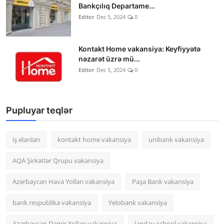
Bankçılıq Departame...
Editor
Dec 5, 2024
0
Kontakt Home vakansiya: Keyfiyyətə
nəzarət üzrə mü...
Editor
Dec 5, 2024
0
Pupluyar teqlər
iş elanları
kontakt home vakansiya
unibank vakansiya
AQA Şirkətlər Qrupu vakansiya
Azərbaycan Hava Yolları vakansiya
Paşa Bank vakansiya
bank respublika vakansiya
Yelobank vakansiya
Azərbaycan Dəmir Yolları vakansiya
landau school vakansiya