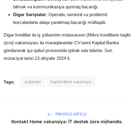
bilmək və kommunikasiya qurmaq bacarığı.
Digər Səriştələr:
Operativ, təmkinli və problemli
borcalanlarla əlaqə yaratmaq bacarığı mütləqdir.
Digər kreditlər ilə iş şöbəsinin mütəxəssisi (Mikro kreditlərin təqibi
üzrə)
vakansiyası ilə maraqlananlar CV-lərini Kapital Banka
göndərərək işə qəbul prosesində iştirak edə bilərlər. Son
müraciyət tarixi 13 oktyabr 2024 il.
iş elanları
Kapital Bank vakansiya
Tags:
PREVIOUS ARTICLE
Kontakt Home vakansiya: İT dəstək üzrə mühəndis.