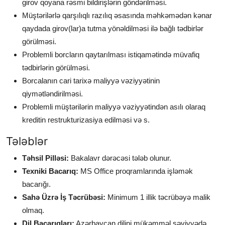
girov qoyana rəsmi bildirişlərin göndərilməsi.
Müştərilərlə qarşılıqlı razılıq əsasında məhkəmədən kənar
qaydada girov(lar)a tutma yönəldilməsi ilə bağlı tədbirlər
görülməsi.
Problemli borcların qaytarılması istiqamətində müvafiq
tədbirlərin görülməsi.
Borcalanın cari tarixə maliyyə vəziyyətinin
qiymətləndirilməsi.
Problemli müştərilərin maliyyə vəziyyətindən asılı olaraq
kreditin restrukturizasiya edilməsi və s.
Tələblər
Təhsil Pilləsi:
Bakalavr dərəcəsi tələb olunur.
Texniki Bacarıq:
MS Office proqramlarında işləmək
bacarığı.
Sahə Üzrə İş Təcrübəsi:
Minimum 1 illik təcrübəyə malik
olmaq.
Dil Bacarıqları:
Azərbaycan dilini mükəmməl səviyyədə