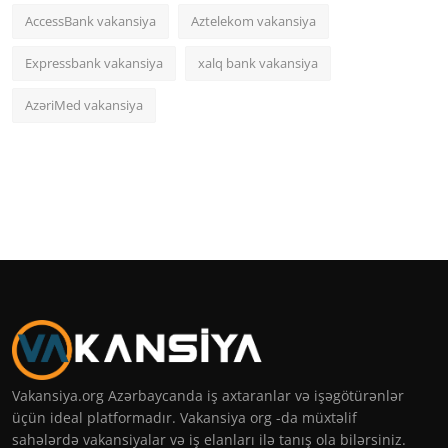
AccessBank vakansiya
Aztelekom vakansiya
Expressbank vakansiya
xalq bank vakansiya
AzəriMed vakansiya
Vakansiya.org Azərbaycanda iş axtaranlar və işəgötürənlər
üçün ideal platformadır. Vakansiya org -da müxtəlif
sahələrdə vakansiyalar və iş elanları ilə tanış ola bilərsiniz.