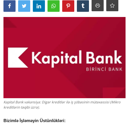
Kapital Bank vakansiya: Digər kreditlər ilə iş şöbəsinin mütəxəssisi (Mikro
kreditlərin təqibi üzrə).
Bizimlə İşləməyin Üstünlükləri: