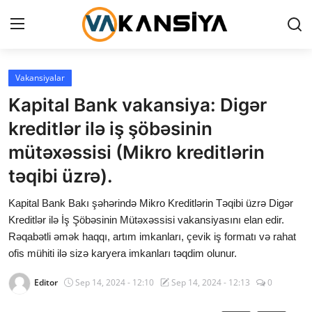
Login
Register
Vakansiyalar
Kapital Bank vakansiya: Digər
Ana səhifə
kreditlər ilə iş şöbəsinin
Vakansiyalar
mütəxəssisi (Mikro kreditlərin
təqibi üzrə).
Maliyyə
Kapital Bank Bakı şəhərində Mikro Kreditlərin Təqibi üzrə Digər
Əlaqə
Kreditlər ilə İş Şöbəsinin Mütəxəssisi vakansiyasını elan edir.
Rəqabətli əmək haqqı, artım imkanları, çevik iş formatı və rahat
Xəbərlər
ofis mühiti ilə sizə karyera imkanları təqdim olunur.
AZ
Editor
Sep 14, 2024 - 12:10
Sep 14, 2024 - 12:13
0