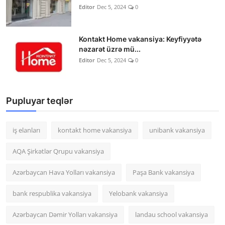
Editor
Dec 5, 2024
0
Kontakt Home vakansiya: Keyfiyyətə
nəzarət üzrə mü...
Editor
Dec 5, 2024
0
Pupluyar teqlər
iş elanları
kontakt home vakansiya
unibank vakansiya
AQA Şirkətlər Qrupu vakansiya
Azərbaycan Hava Yolları vakansiya
Paşa Bank vakansiya
bank respublika vakansiya
Yelobank vakansiya
Azərbaycan Dəmir Yolları vakansiya
landau school vakansiya