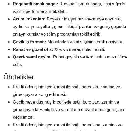
Rəqabətli əmək haqqı:
Rəqabətli əmək haqqı, tibbi sığorta
və illik performans mükafatı.
Artım imkanları:
Peşəkar inkişafınıza sərmayə qoyuruq;
aydın karyera yolları, şəxsi inkişaf planları və geniş çeşiddə
onlayn kurslar və təlim proqramları təklif edirik.
Çevik iş formatı:
Məsafədən və ofis işinin kombinasiyası.
Rahat və gözəl ofis:
Xoş və maraqlı ofis mühiti.
Qeyri-rəsmi geyim:
Rahat geyinin və fərdi üslubunuzu ifadə
edin.
Öhdəliklər
Kredit ödənişinin gecikməsi ilə bağlı borcalan, zaminə və
girov qoyana zəng edilməsi.
Gecikməyə düşmüş kreditlərlə bağlı borcalan, zamin və
girov qoyanla Bankda və ya onların ünvanlarında görüşlərin
keçirilməsi.
Kredit ödənişinin gecikməsi ilə bağlı borcalana, zaminə və