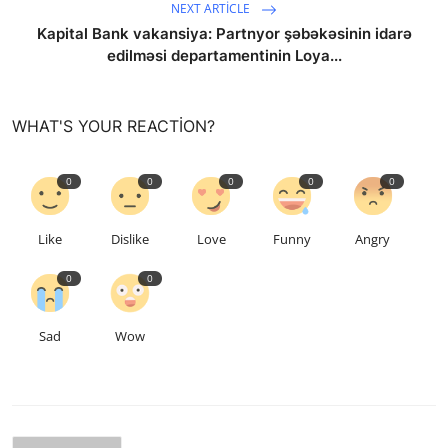
NEXT ARTICLE
Kapital Bank vakansiya: Partnyor şəbəkəsinin idarə
edilməsi departamentinin Loya...
WHAT'S YOUR REACTION?
0
0
0
0
0
Like
Dislike
Love
Funny
Angry
0
0
Sad
Wow