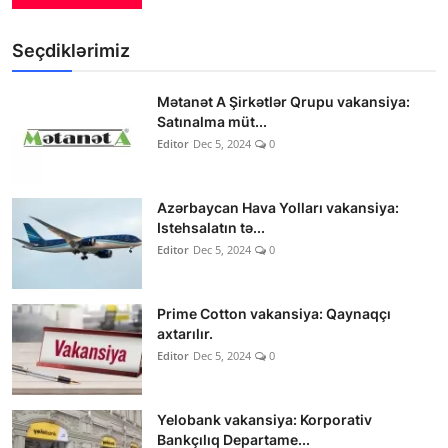
Seçdiklərimiz
Mətanət A Şirkətlər Qrupu vakansiya:
Satınalma müt...
Editor
Dec 5, 2024
0
Azərbaycan Hava Yolları vakansiya:
Istehsalatın tə...
Editor
Dec 5, 2024
0
Prime Cotton vakansiya: Qaynaqçı
axtarılır.
Editor
Dec 5, 2024
0
Yelobank vakansiya: Korporativ
Bankçılıq Departame...