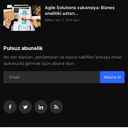
Agile Solutions vakansiya: Biznes
analitiki axtarı...
Editor
Nov 7, 2024
0
Pulsuz abunəlik
Ən son elanları, yeniləmələri və xüsusi təklifləri birbaşa email
qutunuzda görmək üçün abunə olun
Abunə ol