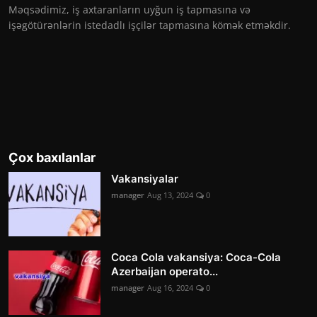
Məqsədimiz, iş axtaranların uyğun iş tapmasına və
işəgötürənlərin istedadlı işçilər tapmasına kömək etməkdir.
Çox baxılanlar
Vakansiyalar
manager
Aug 13, 2024
0
Coca Cola vakansiya: Coca-Cola
Azerbaijan operato...
manager
Aug 16, 2024
0