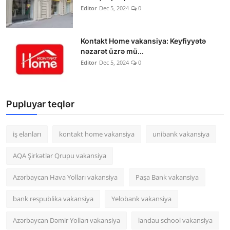
Editor
Dec 5, 2024
0
Kontakt Home vakansiya: Keyfiyyətə
nəzarət üzrə mü...
Editor
Dec 5, 2024
0
Pupluyar teqlər
iş elanları
kontakt home vakansiya
unibank vakansiya
AQA Şirkətlər Qrupu vakansiya
Azərbaycan Hava Yolları vakansiya
Paşa Bank vakansiya
bank respublika vakansiya
Yelobank vakansiya
Azərbaycan Dəmir Yolları vakansiya
landau school vakansiya