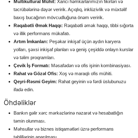
Multikultural Mühit:
Xarici həmkarlarımızın fikirləri və
təcrübələrinə dəyər veririk. Açıqlıq, inklüzivlik və müxtəlif
baxış bucağının mövcudluğuna önəm veririk.
Rəqabətli Əmək Haqqı:
Rəqabətli əmək haqqı, tibbi sığorta
və illik performans mükafatı.
Artım İmkanları:
Peşəkar inkişaf üçün aydın karyera
yolları, şəxsi inkişaf planları və geniş çeşiddə onlayn kurslar
və təlim proqramları.
Çevik İş Formatı:
Məsafədən və ofis işinin kombinasiyası.
Rahat və Gözəl Ofis:
Xoş və maraqlı ofis mühiti.
Qeyri-Rəsmi Geyim:
Rahat geyinin və fərdi üslubunuzu
ifadə edin.
Öhdəliklər
Bankın gəlir xərc mərkəzlərinə nəzarət və hesabatlığın
təmin olunması.
Məhsullar və biznes istiqamətləri üzrə performans
təhlillərinin aparılması.