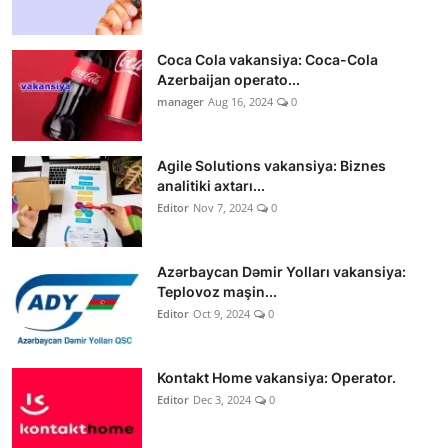
Coca Cola vakansiya: Coca-Cola
Azerbaijan operato...
manager
Aug 16, 2024
0
Agile Solutions vakansiya: Biznes
analitiki axtarı...
Editor
Nov 7, 2024
0
Azərbaycan Dəmir Yolları vakansiya:
Teplovoz maşin...
Editor
Oct 9, 2024
0
Kontakt Home vakansiya: Operator.
Editor
Dec 3, 2024
0