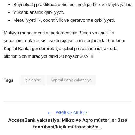
Beynəlxalq praktikada qəbul edilən digər bilik və keyfiyyətlər.
Yüksək analitik qabiliyyət.
Məsuliyyətlilik, operativlik və qərarvermə qabiliyyəti.
Maliyyə menecmenti departamentinin Büdcə və analitika
şöbəsinin mütəxəssisi
vakansiyası ilə maraqlananlar CV-lərini
Kapital Banka göndərərək işə qəbul prosesində iştirak edə
bilərlər. Son müraciyət tarixi 30 noyabr 2024 il.
iş elanları
Kapital Bank vakansiya
Tags:
PREVIOUS ARTICLE
AccessBank vakansiya: Mikro və Aqro müştərilər üzrə
təcrübəçi/kiçik mütəxəssis/m...