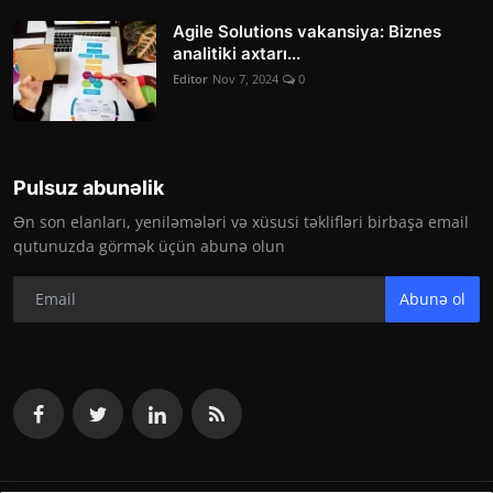
Agile Solutions vakansiya: Biznes
analitiki axtarı...
Editor
Nov 7, 2024
0
Pulsuz abunəlik
Ən son elanları, yeniləmələri və xüsusi təklifləri birbaşa email
qutunuzda görmək üçün abunə olun
Abunə ol