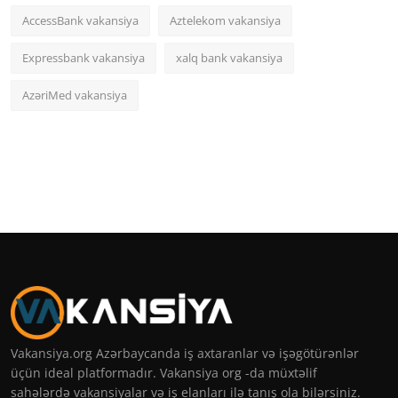
AccessBank vakansiya
Aztelekom vakansiya
Expressbank vakansiya
xalq bank vakansiya
AzəriMed vakansiya
Vakansiya.org Azərbaycanda iş axtaranlar və işəgötürənlər
üçün ideal platformadır. Vakansiya org -da müxtəlif
sahələrdə vakansiyalar və iş elanları ilə tanış ola bilərsiniz.