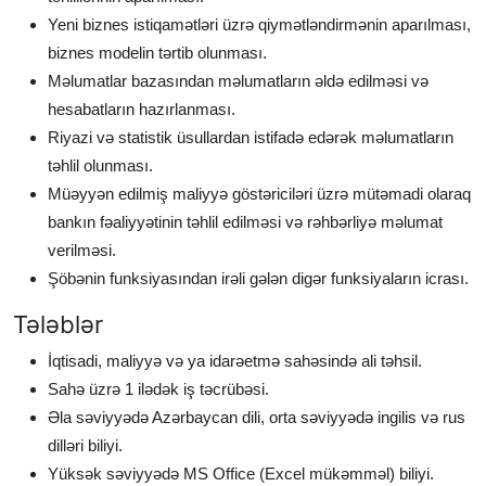
Yeni biznes istiqamətləri üzrə qiymətləndirmənin aparılması,
biznes modelin tərtib olunması.
Məlumatlar bazasından məlumatların əldə edilməsi və
hesabatların hazırlanması.
Riyazi və statistik üsullardan istifadə edərək məlumatların
təhlil olunması.
Müəyyən edilmiş maliyyə göstəriciləri üzrə mütəmadi olaraq
bankın fəaliyyətinin təhlil edilməsi və rəhbərliyə məlumat
verilməsi.
Şöbənin funksiyasından irəli gələn digər funksiyaların icrası.
Tələblər
İqtisadi, maliyyə və ya idarəetmə sahəsində ali təhsil.
Sahə üzrə 1 ilədək iş təcrübəsi.
Əla səviyyədə Azərbaycan dili, orta səviyyədə ingilis və rus
dilləri biliyi.
Yüksək səviyyədə MS Office (Excel mükəmməl) biliyi.