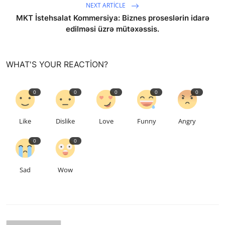
NEXT ARTICLE
MKT İstehsalat Kommersiya: Biznes proseslərin idarə
edilməsi üzrə mütəxəssis.
WHAT'S YOUR REACTION?
0
0
0
0
0
Like
Dislike
Love
Funny
Angry
0
0
Sad
Wow