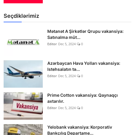
Seçdiklərimiz
Mətanət A Şirkətlər Qrupu vakansiya:
Satınalma müt...
Editor
Dec 5, 2024
0
Azərbaycan Hava Yolları vakansiya:
Istehsalatın tə...
Editor
Dec 5, 2024
0
Prime Cotton vakansiya: Qaynaqçı
axtarılır.
Editor
Dec 5, 2024
0
Yelobank vakansiya: Korporativ
Bankçılıq Departame...