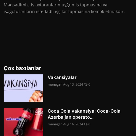
Məqsədimiz, iş axtaranların uyğun iş tapmasına və
işəgötürənlərin istedadlı işçilər tapmasına kömək etməkdir.
Çox baxılanlar
Vakansiyalar
manager
Aug 13, 2024
0
Coca Cola vakansiya: Coca-Cola
Azerbaijan operato...
manager
Aug 16, 2024
0