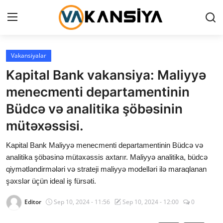
Login
Register
Vakansiyalar
Kapital Bank vakansiya: Maliyyə
Ana səhifə
menecmenti departamentinin
Vakansiyalar
Büdcə və analitika şöbəsinin
mütəxəssisi.
Maliyyə
Kapital Bank Maliyyə menecmenti departamentinin Büdcə və
Əlaqə
analitika şöbəsinə mütəxəssis axtarır. Maliyyə analitika, büdcə
qiymətləndirmələri və strateji maliyyə modelləri ilə maraqlanan
Xəbərlər
şəxslər üçün ideal iş fürsəti.
AZ
Editor
Sep 10, 2024 - 11:56
Sep 10, 2024 - 12:00
0