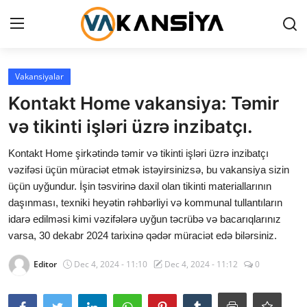
Login
Register
Vakansiyalar
Kontakt Home vakansiya: Təmir
Ana səhifə
və tikinti işləri üzrə inzibatçı.
Vakansiyalar
Kontakt Home şirkətində təmir və tikinti işləri üzrə inzibatçı
vəzifəsi üçün müraciət etmək istəyirsinizsə, bu vakansiya sizin
Maliyyə
üçün uyğundur. İşin təsvirinə daxil olan tikinti materiallarının
daşınması, texniki heyətin rəhbərliyi və kommunal tullantıların
Əlaqə
idarə edilməsi kimi vəzifələrə uyğun təcrübə və bacarıqlarınız
Xəbərlər
varsa, 30 dekabr 2024 tarixinə qədər müraciət edə bilərsiniz.
Editor
Dec 4, 2024 - 11:10
Dec 4, 2024 - 11:12
0
AZ