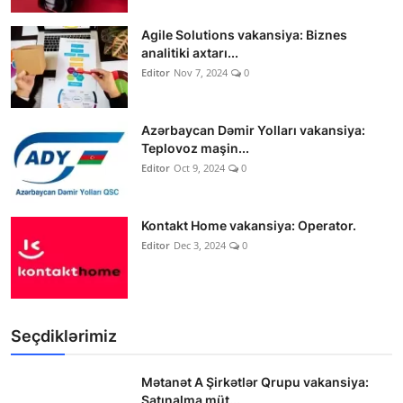
Agile Solutions vakansiya: Biznes
analitiki axtarı...
Editor
Nov 7, 2024
0
Azərbaycan Dəmir Yolları vakansiya:
Teplovoz maşin...
Editor
Oct 9, 2024
0
Kontakt Home vakansiya: Operator.
Editor
Dec 3, 2024
0
Seçdiklərimiz
Mətanət A Şirkətlər Qrupu vakansiya:
Satınalma müt...