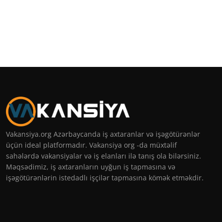
Vakansiya.org Azərbaycanda iş axtaranlar və işəgötürənlər
üçün ideal platformadır. Vakansiya org -da müxtəlif
sahələrdə vakansiyalar və iş elanları ilə tanış ola bilərsiniz.
Məqsədimiz, iş axtaranların uyğun iş tapmasına və
işəgötürənlərin istedadlı işçilər tapmasına kömək etməkdir.