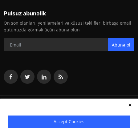
Pulsuz abunəlik
Ən son elanları, yeniləmələri və xüsusi təklifləri birbaşa email
qutunuzda görmək üçün abunə olun
Abunə ol
vakansiya.org 2024
Accept Cookies
Terms & Conditions