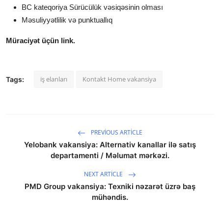
BC kateqoriya Sürücülük vəsiqəsinin olması
Məsuliyyətlilik və punktuallıq
Müraciyət üçün link.
iş elanları
Kontakt Home vakansiya
Tags:
PREVIOUS ARTICLE
Yelobank vakansiya: Alternativ kanallar ilə satış
departamenti / Məlumat mərkəzi.
NEXT ARTICLE
PMD Group vakansiya: Texniki nəzarət üzrə baş
mühəndis.