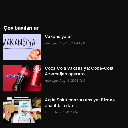
Çox baxılanlar
Vakansiyalar
manager
Aug 13, 2024
0
Coca Cola vakansiya: Coca-Cola
Azerbaijan operato...
manager
Aug 16, 2024
0
Agile Solutions vakansiya: Biznes
analitiki axtarı...
Editor
Nov 7, 2024
0