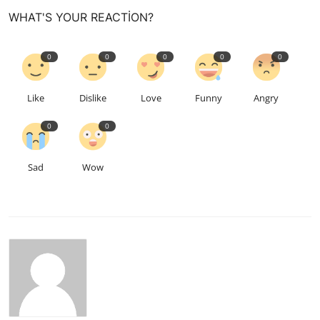
WHAT'S YOUR REACTION?
0
0
0
0
0
Like
Dislike
Love
Funny
Angry
0
0
Sad
Wow