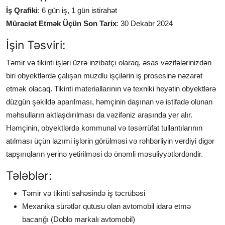
İş Qrafiki
: 6 gün iş, 1 gün istirahət
Müraciət Etmək Üçün Son Tarix
: 30 Dekabr 2024
İşin Təsviri:
Təmir və tikinti işləri üzrə inzibatçı olaraq, əsas vəzifələrinizdən
biri obyektlərdə çalışan muzdlu işçilərin iş prosesinə nəzarət
etmək olacaq. Tikinti materiallarının və texniki heyətin obyektlərə
düzgün şəkildə aparılması, həmçinin daşınan və istifadə olunan
məhsulların aktlaşdırılması da vəzifəniz arasında yer alır.
Həmçinin, obyektlərdə kommunal və təsərrüfat tullantılarının
atılması üçün lazımi işlərin görülməsi və rəhbərliyin verdiyi digər
tapşırıqların yerinə yetirilməsi də önəmli məsuliyyətlərdəndir.
Tələblər:
Təmir və tikinti sahəsində iş təcrübəsi
Mexanika sürətlər qutusu olan avtomobil idarə etmə
bacarığı (Doblo markalı avtomobil)