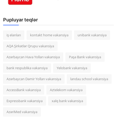
Pupluyar teqlər
iş elanları
kontakt home vakansiya
unibank vakansiya
AQA Şirkətlər Qrupu vakansiya
Azərbaycan Hava Yolları vakansiya
Paşa Bank vakansiya
bank respublika vakansiya
Yelobank vakansiya
Azərbaycan Dəmir Yolları vakansiya
landau school vakansiya
AccessBank vakansiya
Aztelekom vakansiya
Expressbank vakansiya
xalq bank vakansiya
AzəriMed vakansiya