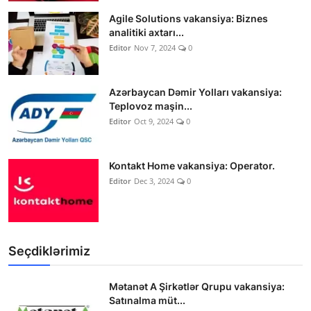
Agile Solutions vakansiya: Biznes
analitiki axtarı...
Editor
Nov 7, 2024
0
Azərbaycan Dəmir Yolları vakansiya:
Teplovoz maşin...
Editor
Oct 9, 2024
0
Kontakt Home vakansiya: Operator.
Editor
Dec 3, 2024
0
Seçdiklərimiz
Mətanət A Şirkətlər Qrupu vakansiya:
Satınalma müt...