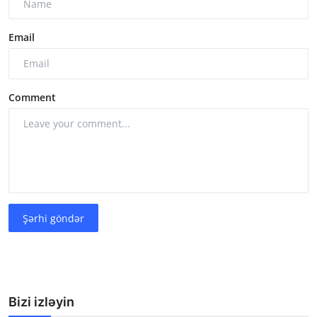
Email
Comment
Şərhi göndər
Bizi izləyin