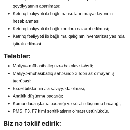
qeydiyyatının aparılması;
Ketrinq fəaliyyəti ilə bağlı məhsulların maya dəyərinin
hesablanması;
Ketrinq fəaliyyəti ilə bağlı xərclərə nəzarət edilməsi;
Ketrinq fəaliyyəti ilə bağlı mal qalığının inventarizasiyasında
iştirak edilməsi.
Tələblər:
Maliyyə-mühasibatlıq üzrə bakalavr təhsili;
Maliyyə-mühasibatlıq sahəsində 2 ildən az olmayan iş
təcrübəsi;
Excel biliklərinin əla səviyyədə olması;
Analitik düşünmə bacarığı;
Komandada işləmə bacarığı və sürətli düşünmə bacarığı;
PMS, F3, F7 kimi sertifikatların olması üstünlükdür.
Biz nə təklif edirik: