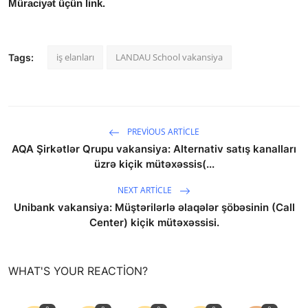
Müraciyət üçün link.
iş elanları
LANDAU School vakansiya
Tags:
PREVIOUS ARTICLE
AQA Şirkətlər Qrupu vakansiya: Alternativ satış kanalları
üzrə kiçik mütəxəssis(...
NEXT ARTICLE
Unibank vakansiya: Müştərilərlə əlaqələr şöbəsinin (Call
Center) kiçik mütəxəssisi.
WHAT'S YOUR REACTION?