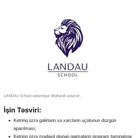
LANDAU School vakansiya: Mühasib axtarılır.
İşin Təsviri:
Ketrinq üzrə gəlirlərin və xərclərin uçotunun düzgün
aparılması;
Ketrinq üzrə mədaxil olunan qaimələrin proqram təminatına