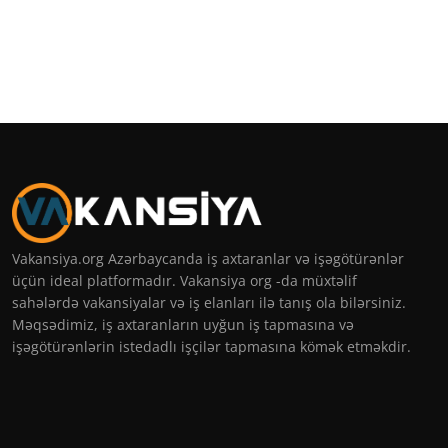
Vakansiya.org Azərbaycanda iş axtaranlar və işəgötürənlər
üçün ideal platformadır. Vakansiya org -da müxtəlif
sahələrdə vakansiyalar və iş elanları ilə tanış ola bilərsiniz.
Məqsədimiz, iş axtaranların uyğun iş tapmasına və
işəgötürənlərin istedadlı işçilər tapmasına kömək etməkdir.