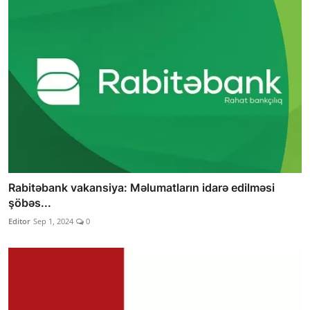
Rabitəbank vakansiya: Məlumatların idarə edilməsi
şöbəs...
Editor
Sep 1, 2024
0