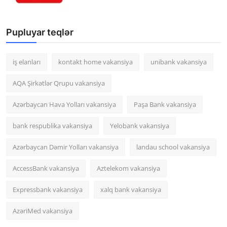
Pupluyar teqlər
iş elanları
kontakt home vakansiya
unibank vakansiya
AQA Şirkətlər Qrupu vakansiya
Azərbaycan Hava Yolları vakansiya
Paşa Bank vakansiya
bank respublika vakansiya
Yelobank vakansiya
Azərbaycan Dəmir Yolları vakansiya
landau school vakansiya
AccessBank vakansiya
Aztelekom vakansiya
Expressbank vakansiya
xalq bank vakansiya
AzəriMed vakansiya