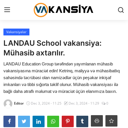
Login
Register
Vakansiyalar
LANDAU School vakansiya:
Ana səhifə
Mühasib axtarılır.
Vakansiyalar
LANDAU Education Group tərəfindən yayımlanan mühasib
vakansiyasına müraciət edin! Ketrinq, maliyyə və mühasibatlıq
Maliyyə
sahəsində təcrübəsi olan namizədlər üçün peşəkar inkişaf
imkanları və tibbi sığorta təklif olunur. Mühasib vakansiyası ilə
Əlaqə
bağlı daha ətraflı məlumat və müraciət üçün elanımıza baxın.
Xəbərlər
Editor
Dec 3, 2024 - 11:25
Dec 3, 2024 - 11:29
0
AZ