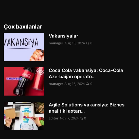
Çox baxılanlar
Vakansiyalar
manager
Aug 13, 2024
0
Coca Cola vakansiya: Coca-Cola
Azerbaijan operato...
manager
Aug 16, 2024
0
Agile Solutions vakansiya: Biznes
analitiki axtarı...
Editor
Nov 7, 2024
0