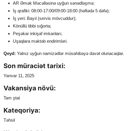
AR Əmək Məcəlləsinə uyğun sənədləşmə;
İş qrafiki: 08:00-17:00/09:00-18:00 (həftədə 5 dəfə);
İş yeri: Bayıl (servis mövcuddur);
Könüllü tibbi sığorta;
Peşəkar inkişaf imkanları;
Uşaqlara məktəb endirimləri.
Qeyd:
Yalnız uyğun namizədlər müsahibəyə dəvət olunacaqlar.
Son müraciət tarixi:
Yanvar 11, 2025
Vakansiya növü:
Tam ştat
Kateqoriya:
Təhsil