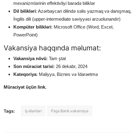
mexanizmlərinin effektivliyi barədə biliklər
Dil bilikləri
: Azərbaycan dilində səlis yazmaq və danışmaq,
İngilis dili (upper-intermediate səviyyəsi arzuolunandır)
Kompüter bilikləri
: Microsoft Office (Word, Excel,
PowerPoint)
Vakansiya haqqında məlumat:
Vakansiya növü
: Tam ştat
Son müraciət tarixi
: 26 dekabr, 2024
Kateqoriya
: Maliyyə, Biznes və İdarəetmə
Müraciyət üçün link.
iş elanları
Paşa Bank vakansiya
Tags: