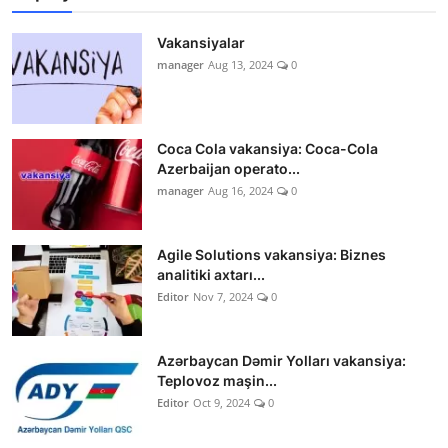
Vakansiyalar
manager
Aug 13, 2024
0
Coca Cola vakansiya: Coca-Cola
Azerbaijan operato...
manager
Aug 16, 2024
0
Agile Solutions vakansiya: Biznes
analitiki axtarı...
Editor
Nov 7, 2024
0
Azərbaycan Dəmir Yolları vakansiya:
Teplovoz maşin...
Editor
Oct 9, 2024
0