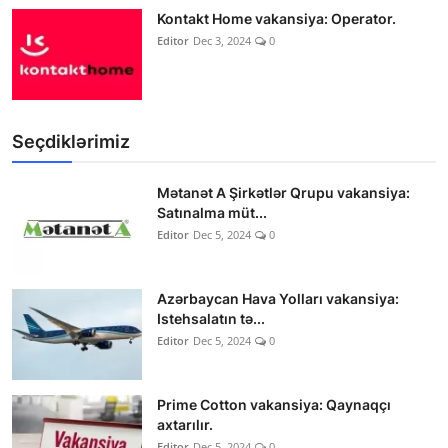
Kontakt Home vakansiya: Operator.
Editor
Dec 3, 2024
0
Seçdiklərimiz
Mətanət A Şirkətlər Qrupu vakansiya:
Satınalma müt...
Editor
Dec 5, 2024
0
Azərbaycan Hava Yolları vakansiya:
Istehsalatın tə...
Editor
Dec 5, 2024
0
Prime Cotton vakansiya: Qaynaqçı
axtarılır.
Editor
Dec 5, 2024
0