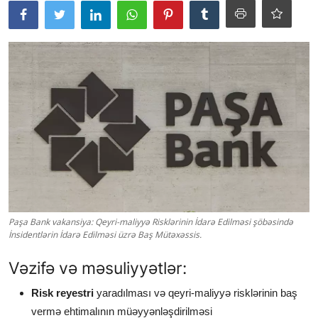
Paşa Bank vakansiya: Qeyri-maliyyə Risklərinin İdarə Edilməsi şöbəsində
İnsidentlərin İdarə Edilməsi üzrə Baş Mütəxəssis.
Vəzifə və məsuliyyətlər:
Risk reyestri
yaradılması və qeyri-maliyyə risklərinin baş
vermə ehtimalının müəyyənləşdirilməsi