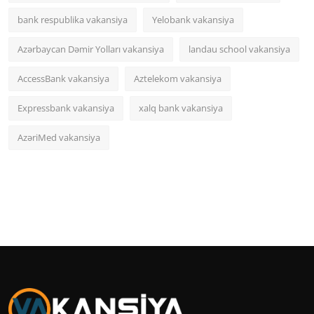
bank respublika vakansiya
Yelobank vakansiya
Azərbaycan Dəmir Yolları vakansiya
landau school vakansiya
AccessBank vakansiya
Aztelekom vakansiya
Expressbank vakansiya
xalq bank vakansiya
AzəriMed vakansiya