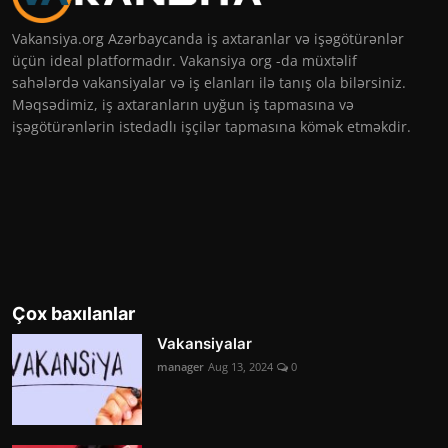
Vakansiya.org Azərbaycanda iş axtaranlar və işəgötürənlər
üçün ideal platformadır. Vakansiya org -da müxtəlif
sahələrdə vakansiyalar və iş elanları ilə tanış ola bilərsiniz.
Məqsədimiz, iş axtaranların uyğun iş tapmasına və
işəgötürənlərin istedadlı işçilər tapmasına kömək etməkdir.
Çox baxılanlar
Vakansiyalar
manager
Aug 13, 2024
0