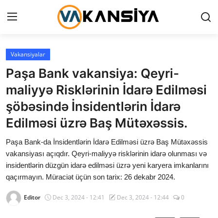
Login
Register
Vakansiyalar
Paşa Bank vakansiya: Qeyri-
Ana səhifə
maliyyə Risklərinin İdarə Edilməsi
Vakansiyalar
şöbəsində İnsidentlərin İdarə
Edilməsi üzrə Baş Mütəxəssis.
Maliyyə
Paşa Bank-da İnsidentlərin İdarə Edilməsi üzrə Baş Mütəxəssis
Əlaqə
vakansiyası açıqdır. Qeyri-maliyyə risklərinin idarə olunması və
insidentlərin düzgün idarə edilməsi üzrə yeni karyera imkanlarını
Xəbərlər
qaçırmayın. Müraciət üçün son tarix: 26 dekabr 2024.
AZ
Editor
Dec 3, 2024 - 12:41
Dec 3, 2024 - 12:44
0