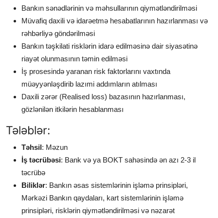
Bankın sənədlərinin və məhsullarının qiymətləndirilməsi
Müvafiq daxili və idarəetmə hesabatlarının hazırlanması və
rəhbərliyə göndərilməsi
Bankın təşkilati risklərin idarə edilməsinə dair siyasətinə
riayət olunmasının təmin edilməsi
İş prosesində yaranan risk faktorlarını vaxtında
müəyyənləşdirib lazımi addımların atılması
Daxili zərər (Realised loss) bazasının hazırlanması,
gözlənilən itkilərin hesablanması
Tələblər:
Təhsil
: Məzun
İş təcrübəsi
: Bank və ya BOKT sahəsində ən azı 2-3 il
təcrübə
Biliklər
: Bankın əsas sistemlərinin işləmə prinsipləri,
Mərkəzi Bankın qaydaları, kart sistemlərinin işləmə
prinsipləri, risklərin qiymətləndirilməsi və nəzarət