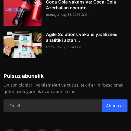
Coca Cola vakansiya: Coca-Cola
Azerbaijan operato...
manager
Aug 16, 2024
0
Agile Solutions vakansiya: Biznes
analitiki axtarı...
Editor
Nov 7, 2024
0
Pulsuz abunəlik
Ən son elanları, yeniləmələri və xüsusi təklifləri birbaşa email
qutunuzda görmək üçün abunə olun
Abunə ol