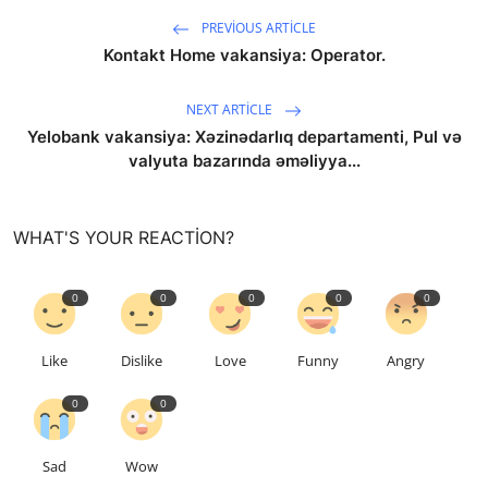
PREVIOUS ARTICLE
Kontakt Home vakansiya: Operator.
NEXT ARTICLE
Yelobank vakansiya: Xəzinədarlıq departamenti, Pul və
valyuta bazarında əməliyya...
WHAT'S YOUR REACTION?
0
0
0
0
0
Like
Dislike
Love
Funny
Angry
0
0
Sad
Wow