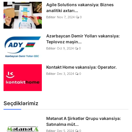
Agile Solutions vakansiya: Biznes
analitiki axtarı...
Editor
Nov 7, 2024
0
Azərbaycan Dəmir Yolları vakansiya:
Teplovoz maşin...
Editor
Oct 9, 2024
0
Kontakt Home vakansiya: Operator.
Editor
Dec 3, 2024
0
Seçdiklərimiz
Mətanət A Şirkətlər Qrupu vakansiya:
Satınalma müt...
Editor
Dec 5, 2024
0