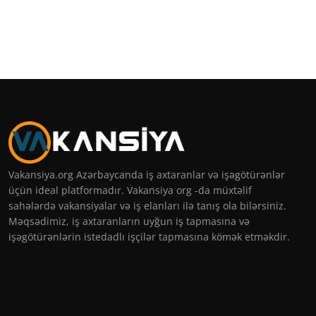
Vakansiya.org Azərbaycanda iş axtaranlar və işəgötürənlər
üçün ideal platformadır. Vakansiya org -da müxtəlif
sahələrdə vakansiyalar və iş elanları ilə tanış ola bilərsiniz.
Məqsədimiz, iş axtaranların uyğun iş tapmasına və
işəgötürənlərin istedadlı işçilər tapmasına kömək etməkdir.