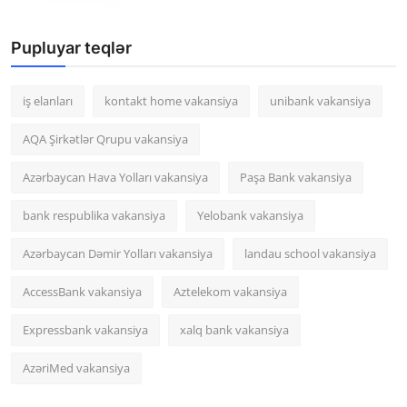
Pupluyar teqlər
iş elanları
kontakt home vakansiya
unibank vakansiya
AQA Şirkətlər Qrupu vakansiya
Azərbaycan Hava Yolları vakansiya
Paşa Bank vakansiya
bank respublika vakansiya
Yelobank vakansiya
Azərbaycan Dəmir Yolları vakansiya
landau school vakansiya
AccessBank vakansiya
Aztelekom vakansiya
Expressbank vakansiya
xalq bank vakansiya
AzəriMed vakansiya