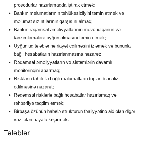
prosedurlar hazırlamaqda iştirak etmək;
Bankın məlumatlarının təhlükəsizliyini təmin etmək və
məlumat sızıntılarının qarşısını almaq;
Bankın rəqəmsal əməliyyatlarının mövcud qanun və
tənzimləmələrə uyğun olmasını təmin etmək;
Uyğunluq tələblərinə riayət edilməsini izləmək və bununla
bağlı hesabatların hazırlanmasına nəzarət;
Rəqamsal əməliyyatların və sistemlərin davamlı
monitorinqini aparmaq;
Risklərin təhlili ilə bağlı məlumatların toplanıb analiz
edilməsinə nəzarət;
Rəqəmsal risklərlə bağlı hesabatlar hazırlamaq və
rəhbərliyə təqdim etmək;
Birbaşa özünün habelə strukturun fəaliyyətinə aid olan digər
vəzifələri həyata keçirmək.
Tələblər