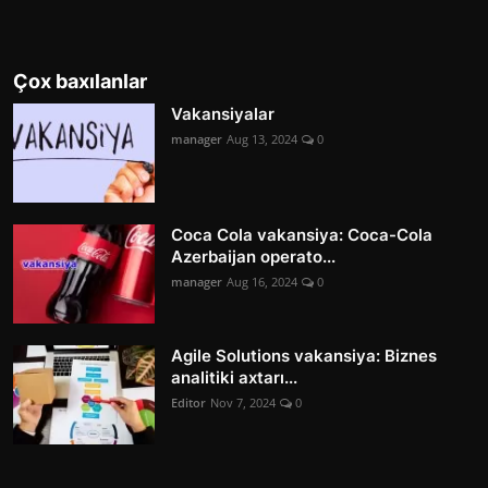
Çox baxılanlar
Vakansiyalar
manager
Aug 13, 2024
0
Coca Cola vakansiya: Coca-Cola
Azerbaijan operato...
manager
Aug 16, 2024
0
Agile Solutions vakansiya: Biznes
analitiki axtarı...
Editor
Nov 7, 2024
0