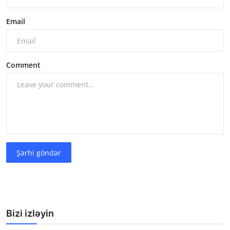
Email
Comment
Şərhi göndər
Bizi izləyin