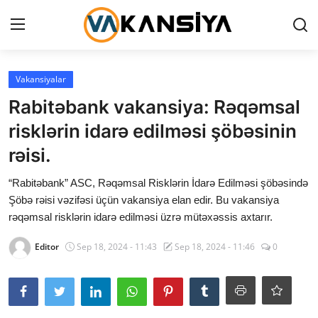
Login
Register
Vakansiyalar
Rabitəbank vakansiya: Rəqəmsal
Ana səhifə
risklərin idarə edilməsi şöbəsinin
Vakansiyalar
rəisi.
Maliyyə
“Rabitəbank” ASC, Rəqəmsal Risklərin İdarə Edilməsi şöbəsində
Şöbə rəisi vəzifəsi üçün vakansiya elan edir. Bu vakansiya
Əlaqə
rəqəmsal risklərin idarə edilməsi üzrə mütəxəssis axtarır.
Xəbərlər
Editor
Sep 18, 2024 - 11:43
Sep 18, 2024 - 11:46
0
AZ