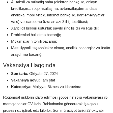
Ali təhsil və müvafiq sahə (elektron bankçılıq, onlayn
kreditləşmə, rəqəmsallaşma, avtomatlaşdırma, data
analitika, mobil tətbiq, internet bankçılıq, kart əməliyyatları
və s) və idarəetmə üzrə ən azı 3 il iş təcrübəsi;
Xarici dil bilikləri üstünlük sayılır (İngilis dili və Rus dili);
Problemləri həll etmə bacarığı;
Məlumatların təhlili bacarığı;
Məsuliyyətli, təşəbbüskar olmaq, analitik bacarıqlar və üstün
araşdırma bacarığı.
Vakansiya Haqqında
Son tarix:
Oktyabr 27, 2024
Vakansiya növü:
Tam ştat
Kateqoriya:
Maliyyə, Biznes və idarəetmə
Rəqəmsal risklərin idarə edilməsi şöbəsinin rəisi
vakansiyası ilə
maraqlananlar CV-lərini Rabitəbanka göndərərək işə qəbul
prosesində iştirak edə bilərlər. Son müraciyət tarixi 27 oktyabr