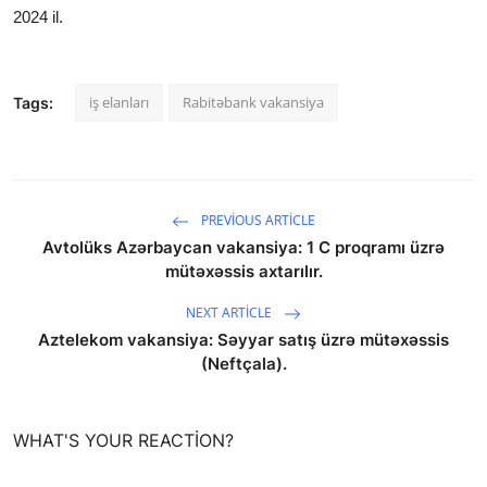
2024 il.
iş elanları
Rabitəbank vakansiya
Tags:
PREVIOUS ARTICLE
Avtolüks Azərbaycan vakansiya: 1 C proqramı üzrə
mütəxəssis axtarılır.
NEXT ARTICLE
Aztelekom vakansiya: Səyyar satış üzrə mütəxəssis
(Neftçala).
WHAT'S YOUR REACTION?